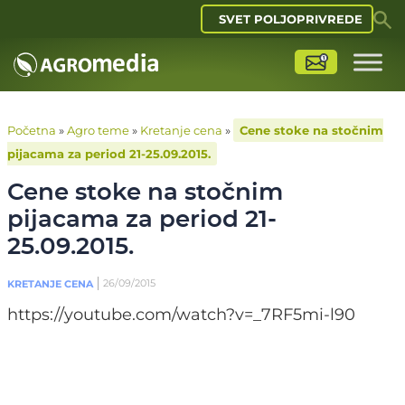
SVET POLJOPRIVREDE
Početna
»
Agro teme
»
Kretanje cena
»
Cene stoke na stočnim
pijacama za period 21-25.09.2015.
Cene stoke na stočnim
pijacama za period 21-
25.09.2015.
26/09/2015
KRETANJE CENA
https://youtube.com/watch?v=_7RF5mi-l90