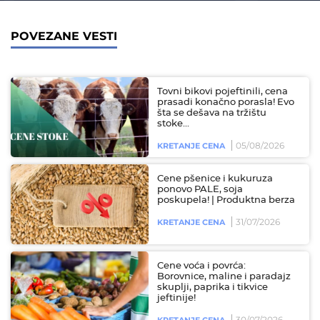
POVEZANE VESTI
Tovni bikovi pojeftinili, cena
prasadi konačno porasla! Evo
šta se dešava na tržištu
stoke...
05/08/2026
KRETANJE CENA
Cene pšenice i kukuruza
ponovo PALE, soja
poskupela! | Produktna berza
31/07/2026
KRETANJE CENA
Cene voća i povrća:
Borovnice, maline i paradajz
skuplji, paprika i tikvice
jeftinije!
30/07/2026