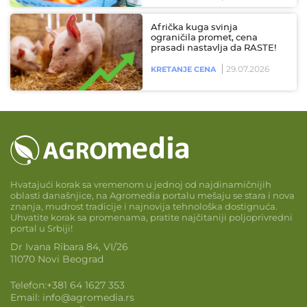
Afrička kuga svinja
ograničila promet, cena
prasadi nastavlja da RASTE!
29.07.2026
KRETANJE CENA
Hvatajući korak sa vremenom u jednoj od najdinamičnijih
oblasti današnjice, na Agromedia portalu mešaju se stara i nova
znanja, mudrost tradicije i najnovija tehnološka dostignuća.
Uhvatite korak sa promenama, pratite najčitaniji poljoprivredni
portal u Srbiji!
Dr Ivana Ribara 84, VI/26
11070 Novi Beograd
Telefon:
+381 64 1627 353
Email:
info@agromedia.rs