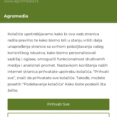
www.agromedia.rs
Agromedia
O nama
Svet poljoprivrede
Kolačiće upotrebljavamo kako bi ova web stranica
radila pravilno te kako bismo bili u stanju vršiti dalja
Marketing usluge
unapređenja stranice sa svrhom poboljšavanja vašeg
Tražimo saradnike
korisničkog iskustva, kako bismo personalizovali
sadržaj i oglase, omogućili funkcionalnost društvenih
Kontakt
medija i analizirali promet. Nastavkom korištenja naših
internet stranica prihvatate upotrebu kolačića. “Prihvati
Kontakt
sve”, znači da prihvatate sve kolačiće. Takođe, možete
posetiti "Podešavanja kolačića" Kako biste podesili šta
želite.
Prihvati Sve
Sva prava zadržana. 2007 - 2026. © Agromedia d.o.o.