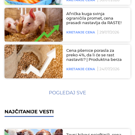
KRETANJE CENA
Afrička kuga svinja
ograničila promet, cena
prasadi nastavlja da RASTE!
29/07/2026
KRETANJE CENA
Cena pšenice porasla za
preko 4%, da li će se rast
nastaviti? | Produktna berza
24/07/2026
KRETANJE CENA
POGLEDAJ SVE
NAJČITANIJE VESTI