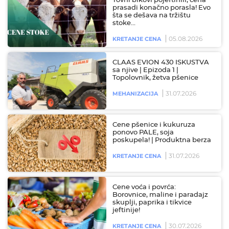
Tovni bikovi pojeftinili, cena
prasadi konačno porasla! Evo
šta se dešava na tržištu
stoke…
05.08.2026
KRETANJE CENA
CLAAS EVION 430 ISKUSTVA
sa njive | Epizoda 1 |
Topolovnik, žetva pšenice
31.07.2026
MEHANIZACIJA
Cene pšenice i kukuruza
ponovo PALE, soja
poskupela! | Produktna berza
31.07.2026
KRETANJE CENA
Cene voća i povrća:
Borovnice, maline i paradajz
skuplji, paprika i tikvice
jeftinije!
30.07.2026
KRETANJE CENA