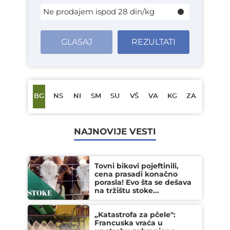
Ne prodajem ispod 28 din/kg
GLASAJ
REZULTATI
BG
NS
NI
SM
SU
VŠ
VA
KG
ZA
NAJNOVIJE VESTI
Tovni bikovi pojeftinili,
cena prasadi konačno
porasla! Evo šta se dešava
na tržištu stoke...
„Katastrofa za pčele":
Francuska vraća u