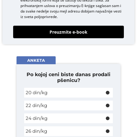
elektronskoj formi koja se sastoji od teksta i slika. Sa
prihvatanjem uslova o
preuzimanju E-knjige
saglasan sam i
da svake nedelje svoju mejl adresu dobijam najvažnije vesti
iz sveta poljoprivrede.
Preuzmite e-book
ANKETA
Po kojoj ceni biste danas prodali
pšenicu?
20 din/kg
22 din/kg
24 din/kg
26 din/kg