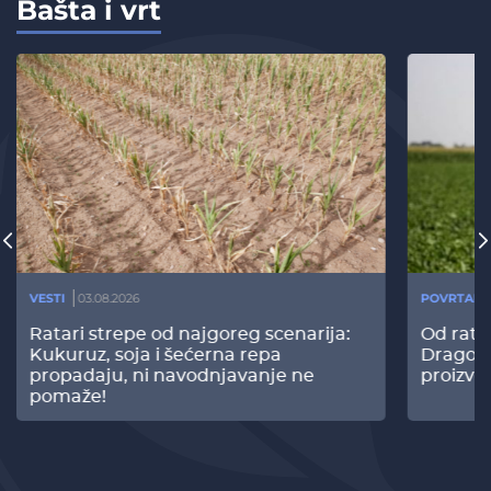
Bašta i vrt
VESTI
03.08.2026
POVRTARS
Ratari strepe od najgoreg scenarija:
Od rata
Kukuruz, soja i šećerna repa
Dragomi
propadaju, ni navodnjavanje ne
proizvo
pomaže!