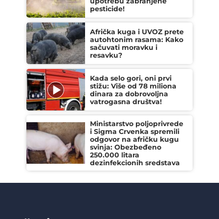
upotrebu zabranjene
pesticide!
Afrička kuga i UVOZ prete
autohtonim rasama: Kako
sačuvati moravku i
resavku?
Kada selo gori, oni prvi
stižu: Više od 78 miliona
dinara za dobrovoljna
vatrogasna društva!
Ministarstvo poljoprivrede
i Sigma Crvenka spremili
odgovor na afričku kugu
svinja: Obezbeđeno
250.000 litara
dezinfekcionih sredstava