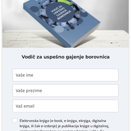
Komentar* obavezno
DODAJ KOMENTAR
Vodič za uspešno gajenje borovnica
Elektronska knjiga (e-book, e-knjiga, eknjiga, digitalna
knjiga, ili čak e-izdanje) je publikacija knjige u digitalnoj,