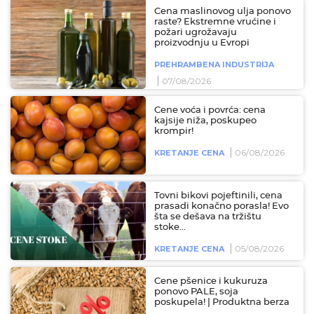
Cena maslinovog ulja ponovo
raste? Ekstremne vrućine i
požari ugrožavaju
proizvodnju u Evropi
PREHRAMBENA INDUSTRIJA
07/08/2026
Cene voća i povrća: cena
kajsije niža, poskupeo
krompir!
06/08/2026
KRETANJE CENA
Tovni bikovi pojeftinili, cena
prasadi konačno porasla! Evo
šta se dešava na tržištu
stoke...
05/08/2026
KRETANJE CENA
Cene pšenice i kukuruza
ponovo PALE, soja
poskupela! | Produktna berza