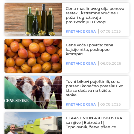
Cena maslinovog ulja ponovo
raste? Ekstremne vrućine i
požari ugrožavaju
proizvodnju u Evropi
07.08.2026
KRETANJE CENA
Cene voća i povrća: cena
kajsije niža, poskupeo
krompir!
06.08.2026
KRETANJE CENA
Tovni bikovi pojeftinili, cena
prasadi konačno porasla! Evo
šta se dešava na tržištu
stoke…
05.08.2026
KRETANJE CENA
CLAAS EVION 430 ISKUSTVA
sa njive | Epizoda 1 |
Topolovnik, žetva pšenice