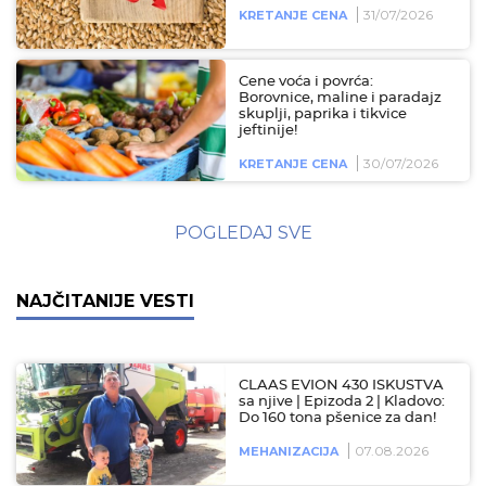
31/07/2026
KRETANJE CENA
Cene voća i povrća:
Borovnice, maline i paradajz
skuplji, paprika i tikvice
jeftinije!
30/07/2026
KRETANJE CENA
POGLEDAJ SVE
NAJČITANIJE VESTI
CLAAS EVION 430 ISKUSTVA
sa njive | Epizoda 2 | Kladovo:
Do 160 tona pšenice za dan!
07.08.2026
MEHANIZACIJA