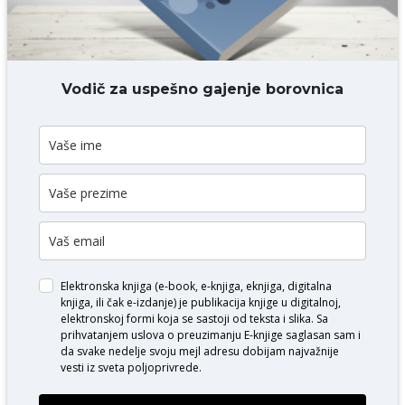
DODAJ KOMENTAR
Vodič za uspešno gajenje borovnica
Elektronska knjiga (e-book, e-knjiga, eknjiga, digitalna
knjiga, ili čak e-izdanje) je publikacija knjige u digitalnoj,
elektronskoj formi koja se sastoji od teksta i slika. Sa
prihvatanjem uslova o
preuzimanju E-knjige
saglasan sam i
da svake nedelje svoju mejl adresu dobijam najvažnije
vesti iz sveta poljoprivrede.