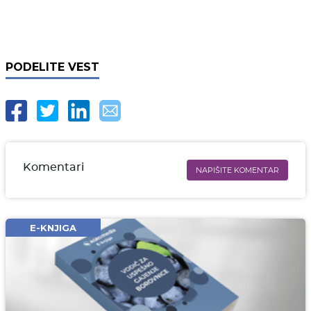
PODELITE VEST
Komentari
NAPIŠITE KOMENTAR
Ime i prezime* obavezno
Email* obavezno
E-KNJIGA
Komentar* obavezno