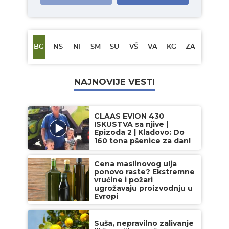
BG
NS
NI
SM
SU
VŠ
VA
KG
ZA
NAJNOVIJE VESTI
CLAAS EVION 430
ISKUSTVA sa njive |
Epizoda 2 | Kladovo: Do
160 tona pšenice za dan!
Cena maslinovog ulja
ponovo raste? Ekstremne
vrućine i požari
ugrožavaju proizvodnju u
Evropi
Suša, nepravilno zalivanje