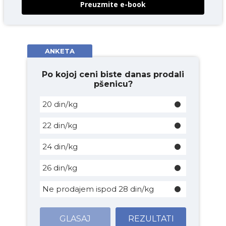
Preuzmite e-book
ANKETA
Po kojoj ceni biste danas prodali
pšenicu?
20 din/kg
22 din/kg
24 din/kg
26 din/kg
Ne prodajem ispod 28 din/kg
GLASAJ
REZULTATI