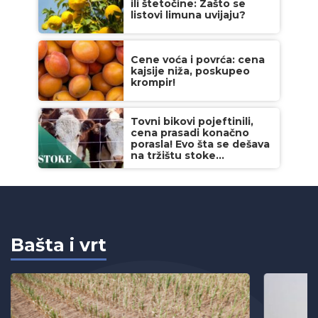
ili štetočine: Zašto se
listovi limuna uvijaju?
Cene voća i povrća: cena
kajsije niža, poskupeo
krompir!
Tovni bikovi pojeftinili,
cena prasadi konačno
porasla! Evo šta se dešava
na tržištu stoke...
Bašta i vrt