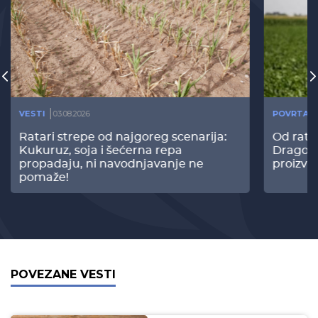
VESTI
03.08.2026
POVRTAR
Ratari strepe od najgoreg scenarija:
Od rata
Kukuruz, soja i šećerna repa
Dragomi
propadaju, ni navodnjavanje ne
proizvo
pomaže!
POVEZANE VESTI