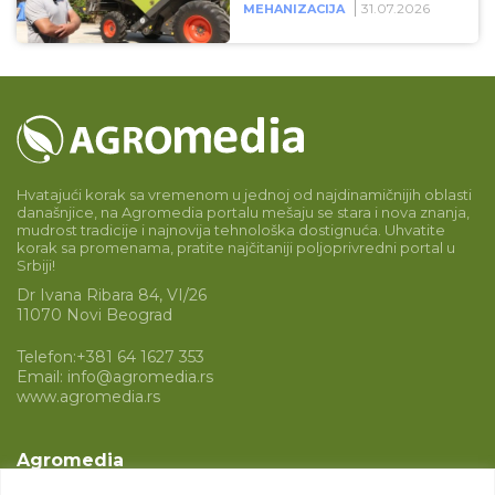
31.07.2026
MEHANIZACIJA
Hvatajući korak sa vremenom u jednoj od najdinamičnijih oblasti
današnjice, na Agromedia portalu mešaju se stara i nova znanja,
mudrost tradicije i najnovija tehnološka dostignuća. Uhvatite
korak sa promenama, pratite najčitaniji poljoprivredni portal u
Srbiji!
Dr Ivana Ribara 84, VI/26
11070 Novi Beograd
Telefon:
+381 64 1627 353
Email:
info@agromedia.rs
www.agromedia.rs
Agromedia