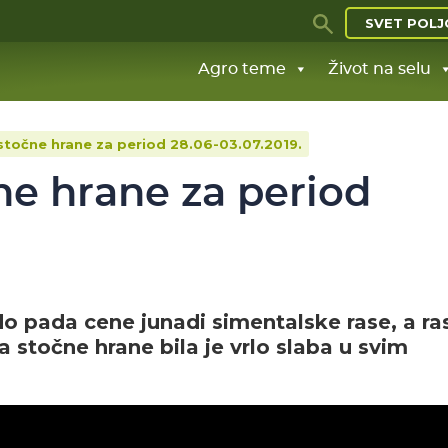
SVET POLJ
Agro teme
Život na selu
stočne hrane za period 28.06-03.07.2019.
ne hrane za period
o pada cene junadi simentalske rase, a ra
 stočne hrane bila je vrlo slaba u svim