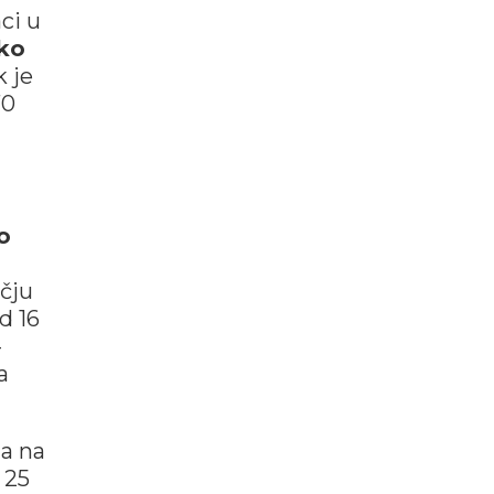
ci u
ko
k je
70
o
čju
d 16
-
a
ma na
 25