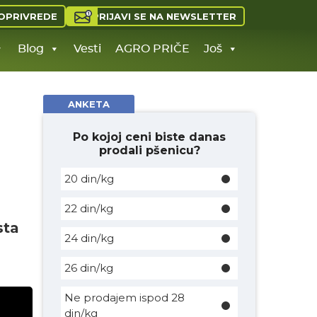
PRIJAVI SE NA NEWSLETTER
OPRIVREDE
Blog
Vesti
AGRO PRIČE
Još
ANKETA
Po kojoj ceni biste danas
prodali pšenicu?
20 din/kg
22 din/kg
sta
24 din/kg
26 din/kg
Ne prodajem ispod 28
din/kg