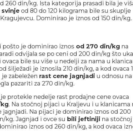
260 din/kg. Ista kategorija prasadi bila je viš
svinje
od 80 do 120 kilograma bile su skuplje
 Kragujevcu. Dominirao je iznos od 150 din/kg.
i pošto je dominirao iznos
od 270 din/kg
na
aradi odvijala se po ceni od 200 din/kg što uk
 ovaca bile su više u nedelji za nama u klani
 šilježadi je iznosila 210 din/kg, a kod ovaca 
u je zabeležen
rast cene jagnjadi
u odnosu na
la pazariti za 270 din/kg.
 je protekle nedelje rast prodajne cene ovaca
/kg
. Na stočnoj pijaci u Kraljevu i u klanicama
jagnjadi. Na pijaci je dominirao iznos od 200
n/kg. Jagnjad i ovce su
bili jeftiniji
na stočnoj
dominirao iznos od 260 din/kg, a kod ovaca iz