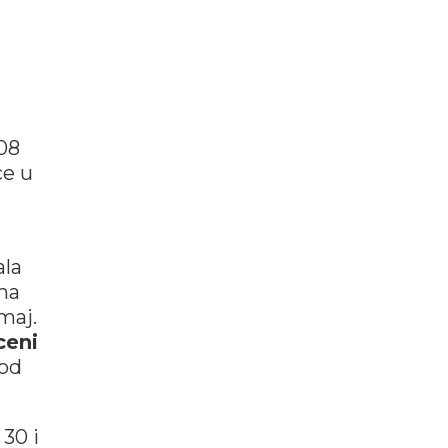
08
ce u
ala
ima
maj.
ceni
 od
30 i