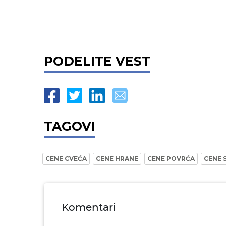
PODELITE VEST
TAGOVI
CENE CVEĆA
CENE HRANE
CENE POVRĆA
CENE 
Komentari
Ime i prezime* obavezno