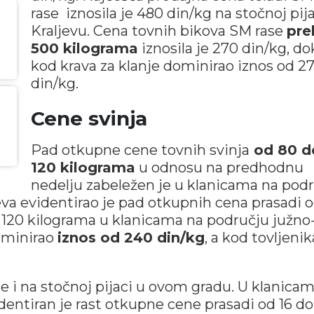
rase iznosila je 480 din/kg na stočnoj pija
Kraljevu. Cena tovnih bikova SM rase
pre
500 kilograma
iznosila je 270 din/kg, do
kod krava za klanje dominirao iznos od 2
din/kg.
Cene svinja
Pad otkupne cene tovnih svinja
od 80 d
120 kilograma
u odnosu na predhodnu
nedelju zabeležen je u klanicama na podr
va evidentirao je pad otkupnih cena prasadi o
o 120 kilograma u klanicama na području južno
ominirao
iznos od 240 din/kg
, a kod tovljenik
ije i na stočnoj pijaci u ovom gradu. U klanica
dentiran je rast otkupne cene prasadi od 16 do