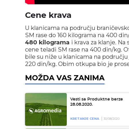
Cene krava
U klanicama na području braničevskog
SM rase do 160 kilograma na 400 din/k
480 kilograma
i krava za klanje. Na
cene teladi SM rase na 400 din/kg. 
bile su niže u klanicama na područj
220 din/kg. Obim otkupa bio je pros
MOŽDA VAS ZANIMA
Vesti sa Produktne berze
28.08.2020.
KRETANJE CENA
30/08/2020