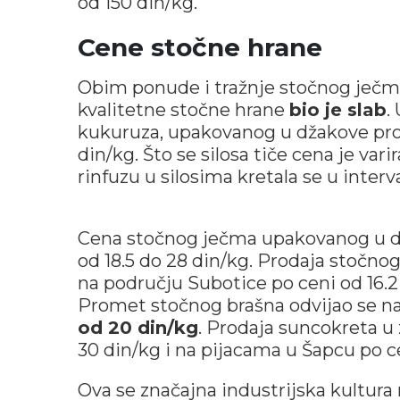
od 150 din/kg.
Cene stočne hrane
Obim ponude i tražnje stočnog ječma
kvalitetne stočne hrane
bio je slab
.
kukuruza, upakovanog u džakove prot
din/kg. Što se silosa tiče cena je varir
rinfuzu u silosima kretala se u interv
Cena stočnog ječma upakovanog u 
od 18.5 do 28 din/kg. Prodaja stočnog
na području Subotice po ceni od 16.2
Promet stočnog brašna odvijao se n
od 20 din/kg
. Prodaja suncokreta u
30 din/kg i na pijacama u Šapcu po c
Ova se značajna industrijska kultura