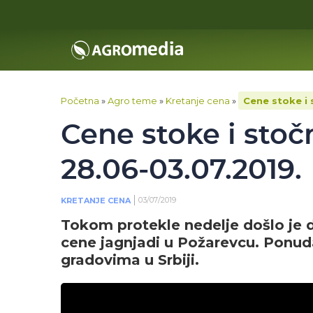
Početna
»
Agro teme
»
Kretanje cena
»
Cene stoke i 
Cene stoke i stoč
28.06-03.07.2019.
03/07/2019
KRETANJE CENA
Tokom protekle nedelje došlo je d
cene jagnjadi u Požarevcu. Ponuda
gradovima u Srbiji.