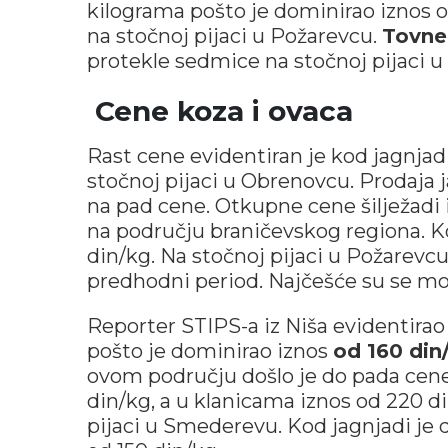
kilograma pošto je dominirao iznos od 
na stočnoj pijaci u Požarevcu.
Tovne 
protekle sedmice na stočnoj pijaci u
Cene koza i ovaca
Rast cene evidentiran je kod jagnjad
stočnoj pijaci u Obrenovcu. Prodaja j
na pad cene. Otkupne cene šilježadi i
na području braničevskog regiona. Kod
din/kg. Na stočnoj pijaci u Požarevc
predhodni period. Najčešće su se mog
Reporter STIPS-a iz Niša evidentirao
pošto je dominirao iznos
od 160 din
ovom području došlo je do pada cene 
din/kg, a u klanicama iznos od 220 di
pijaci u Smederevu. Kod jagnjadi je 