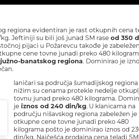
 regiona evidentiran je rast otkupnih cena t
g. Jeftiniji su bili još junad SM rase
od 350 
 stočnoj pijaci u Požarevcu takođe je zabeležen
Otkupne cene tovne junadi preko 480 kilogra
u
južno-banatskog regiona
. Dominirao je izn
ečan.
laničari sa područja šumadijskog regiona
nižim su cenama protekle nedelje otkuplj
tovnu junad preko 480 kilograma. Domin
je
iznos od 240 din/kg
. U klanicama na
području nišavskog regiona zabeležen je
otkupne cene tovne junadi preko 480
kilograma pošto je dominirao iznos od 2
din/kg. Najčešća prodajna cena teladi SM