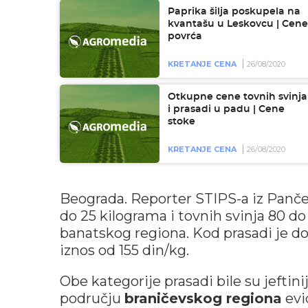
Paprika šilja poskupela na
kvantašu u Leskovcu | Cene
povrća
KRETANJE CENA
26/08/2020
Otkupne cene tovnih svinja
i prasadi u padu | Cene
stoke
KRETANJE CENA
26/08/2020
Beograda. Reporter STIPS-a iz Panče
do 25 kilograma i tovnih svinja 80 d
banatskog regiona. Kod prasadi je d
iznos od 155 din/kg.
Obe kategorije prasadi bile su jeftin
području
braničevskog regiona
evi