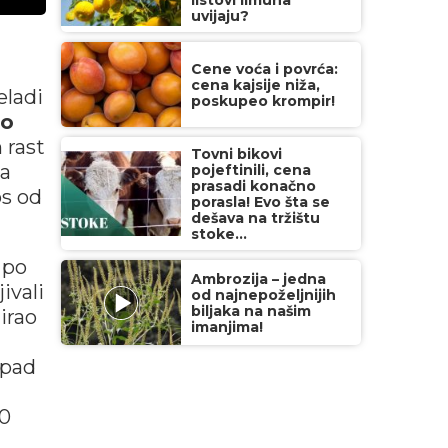
listovi limuna
uvijaju?
Cene voća i povrća:
cena kajsije niža,
eladi
poskupeo krompir!
do
 rast
Tovni bikovi
ma
pojeftinili, cena
prasadi konačno
os od
porasla! Evo šta se
dešava na tržištu
stoke...
 po
Ambrozija – jedna
ivali
od najnepoželjnijih
biljaka na našim
irao
imanjima!
 pad
30