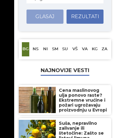
GLASAJ
REZULTATI
BG
NS
NI
SM
SU
VŠ
VA
KG
ZA
NAJNOVIJE VESTI
Cena maslinovog
ulja ponovo raste?
Ekstremne vrućine i
požari ugrožavaju
proizvodnju u Evropi
Suša, nepravilno
zalivanje ili
štetočine: Zašto se