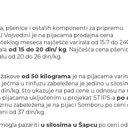
, pšenice i ostalih komponenti za pripremu
 U Vojvodini je na pijacama prodajna cena
eklog meseca najčešće varirala od 15.7 do 24
ala
od 15 do 20 din/ kg
. Najčešća cena pšeni
alu od 20 do 26 din/kg.
džakove
od 50 kilograma
je na pijacama varir
 ječma u rinfuzu zabeležena je jedino u silos
 din/kg, što ukazuje na pad cene u odnosu na 
a pijacama uključenim u projekat STIPS-a
po
 zrnu zabeležena je na pijaci Somboru po ceni
eni od 37 din/kg.
 mogla pazariti
u silosima u Šapcu
po ceni od 