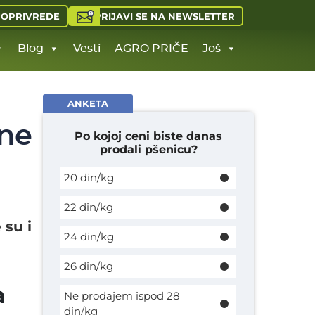
PRIJAVI SE NA NEWSLETTER
JOPRIVREDE
Blog
Vesti
AGRO PRIČE
Još
ANKETA
ene
Po kojoj ceni biste danas
prodali pšenicu?
20 din/kg
22 din/kg
 su i
24 din/kg
26 din/kg
a
Ne prodajem ispod 28
din/kg