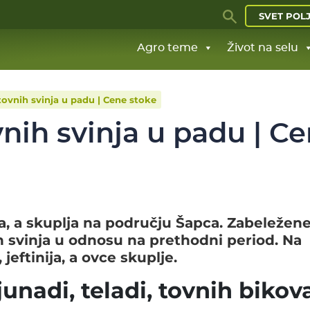
SVET POL
Agro teme
Život na selu
tovnih svinja u padu | Cene stoke
vnih svinja u padu | C
ca, a skuplja na području Šapca. Zabeležene
h svinja u odnosu na prethodni period. Na
jeftinija, a ovce skuplje.
unadi, teladi, tovnih bikov