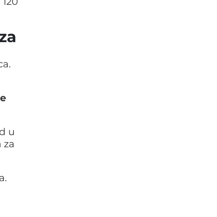
 120
oza
ca.
ne
d u
a za
a.