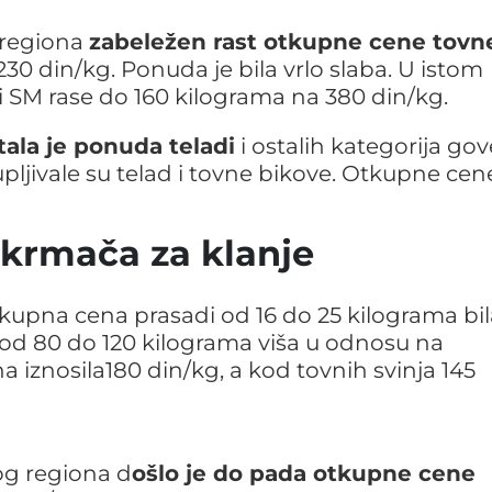
 regiona
zabeležen rast otkupne cene tovn
0 din/kg. Ponuda je bila vrlo slaba. U istom
i SM rase do 160 kilograma na 380 din/kg.
ala je ponuda teladi
i ostalih kategorija gov
ljivale su telad i tovne bikove. Otkupne cen
, krmača za klanje
kupna cena prasadi od 16 do 25 kilograma bil
od 80 do 120 kilograma viša u odnosu na
a iznosila180 din/kg, a kod tovnih svinja 145
og regiona d
ošlo je do pada otkupne cene