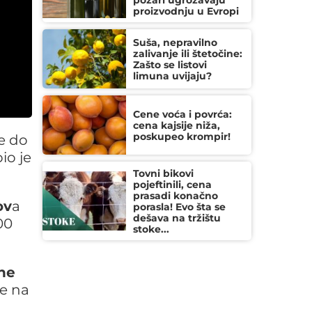
požari ugrožavaju
proizvodnju u Evropi
Suša, nepravilno
zalivanje ili štetočine:
Zašto se listovi
limuna uvijaju?
Cene voća i povrća:
cena kajsije niža,
poskupeo krompir!
e do
io je
Tovni bikovi
pojeftinili, cena
prasadi konačno
ov
a
porasla! Evo šta se
dešava na tržištu
00
stoke...
vne
je na