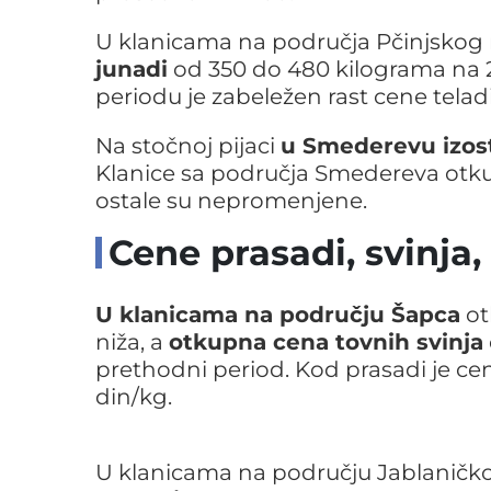
U klanicama na područja Pčinjskog
junadi
od 350 do 480 kilograma na 23
periodu je zabeležen rast cene telad
Na stočnoj pijaci
u Smederevu izost
Klanice sa područja Smedereva otkup
ostale su nepromenjene.
Cene prasadi, svinja
U klanicama na području Šapca
ot
niža, a
otkupna cena tovnih svinja
prethodni period. Kod prasadi je cen
din/kg.
U klanicama na području Jablaničk