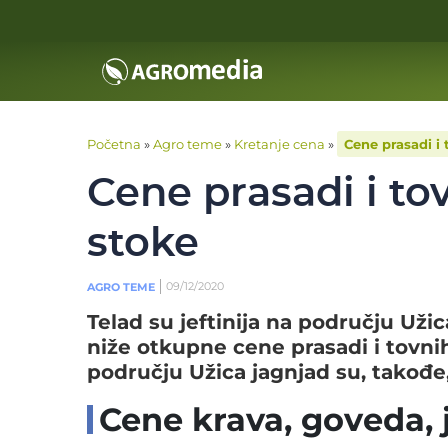
Početna
»
Agro teme
»
Kretanje cena
»
Cene prasadi i 
Cene prasadi i to
stoke
09/12/2020
AGRO TEME
Telad su jeftinija na području Uži
niže otkupne cene prasadi i tovni
području Užica jagnjad su, takođe, 
Cene krava, goveda, j