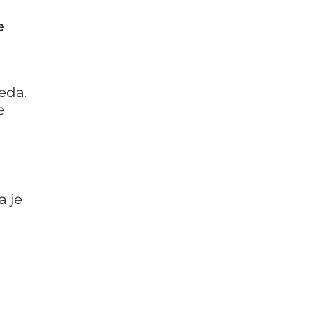
e
eda.
e
a je