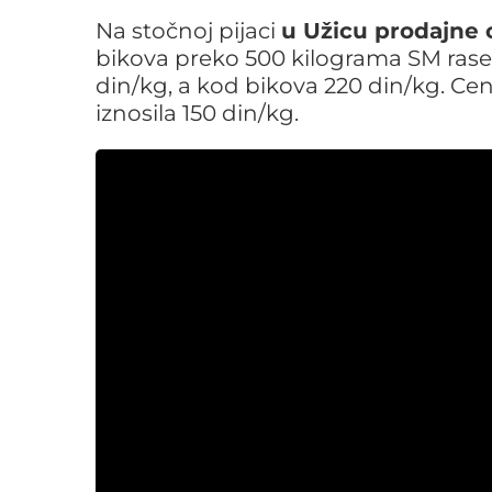
Na stočnoj pijaci
u Užicu prodajne 
bikova preko 500 kilograma SM rase b
din/kg, a kod bikova 220 din/kg. Cena
iznosila 150 din/kg.