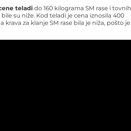
cene teladi
do 160 kilograma SM rase i tovni
ile su niže. Kod teladi je cena iznosila 400
 krava za klanje SM rase bila je niža, pošto je