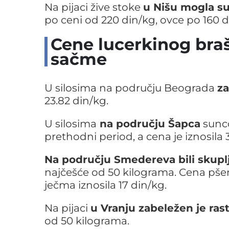
Na pijaci žive stoke
u Nišu mogla su
po ceni od 220 din/kg, ovce po 160 d
Cene lucerkinog braš
sačme
U silosima na području Beograda
za
23.82 din/kg.
U silosima
na području Šapca
sunco
prethodni period, a cena je iznosila 
Na području Smedereva bili skuplj
najčešće od 50 kilograma. Cena pšeni
ječma iznosila 17 din/kg.
Na pijaci
u Vranju zabeležen je ras
od 50 kilograma.