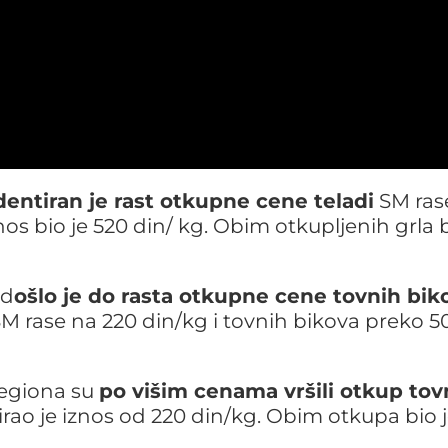
dentiran je rast otkupne cene teladi
SM ras
os bio je 520 din/ kg. Obim otkupljenih grla b
 d
ošlo je do rasta otkupne cene tovnih bik
M rase na 220 din/kg i tovnih bikova preko 5
regiona su
po višim cenama vršili otkup to
ao je iznos od 220 din/kg. Obim otkupa bio 