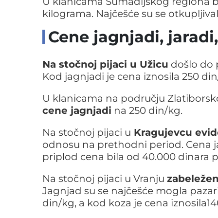
U klanicama Šumadijskog regiona bi
kilograma. Najčešće su se otkupljiva
Cene jagnjadi, jaradi,
Na stočnoj pijaci u Užicu
došlo do 
Kod jagnjadi je cena iznosila 250 din
U klanicama na području Zlatiborsk
cene jagnjadi
na 250 din/kg.
Na stočnoj pijaci u
Kragujevcu evide
odnosu na prethodni period. Cena jar
priplod cena bila od 40.000 dinara p
Na stočnoj pijaci u Vranju
zabeležen
Jagnjad su se najčešće mogla pazari
din/kg, a kod koza je cena iznosila14