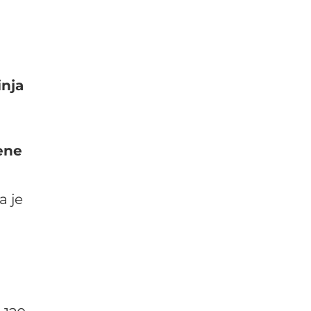
inja
ene
a je