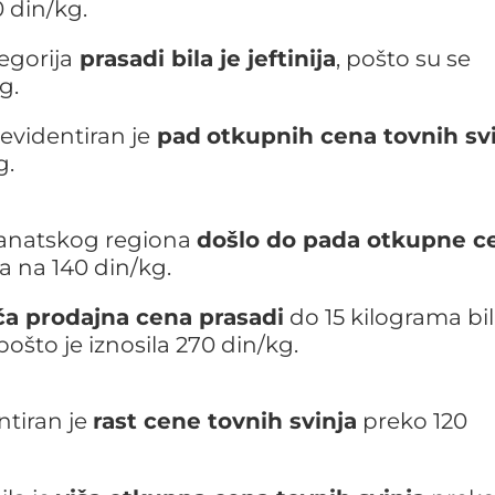
 din/kg.
egorija
prasadi bila je jeftinija
, pošto su se
g.
videntiran je
pad
otkupnih cena tovnih sv
g.
banatskog regiona
došlo do pada otkupne c
a na 140 din/kg.
ća prodajna cena prasadi
do 15 kilograma bil
ošto je iznosila 270 din/kg.
ntiran je
rast cene tovnih svinja
preko 120