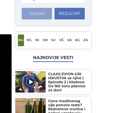
h
GLASAJ
REZULTATI
BG
NS
NI
SM
SU
VŠ
VA
KG
ZA
NAJNOVIJE VESTI
CLAAS EVION 430
ISKUSTVA sa njive |
Epizoda 2 | Kladovo:
Do 160 tona pšenice
za dan!
Cena maslinovog
ulja ponovo raste?
Ekstremne vrućine i