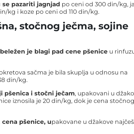
 se pazariti jagnjad
po ceni od 300 din/kg, j
in/kg i koze po ceni od 110 din/kg.
na, stočnog ječma, sojine
beležen je blagi pad cene pšenice
u rinfuz
kretova sačma je bila skuplja u odnosu na
38 din/kg.
i pšenica i stočni ječam
, upakovani u džak
ce iznosila je 20 din/kg, dok je cena stočno
t cena pšenice, u
pakovane u džakove najče