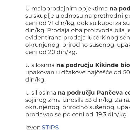
U maloprodajnim objektima
na pod
su skuplje u odnosu na prethodni pe
ceni od 71 din/kg, dok su kupci za 
din/kg. Prodaja oba proizvoda bila j
evidentirana prodaja lucerkinog sen
okrunjenog, prirodno sušenog, upa
ceni od 20 din/kg.
U silosima
na području Kikinde bio 
upakovan u džakove najčešće od 50 k
din/kg.
U sillosima
na području Pančeva c
sojinog zrna iznosila 53 din/kg. Za ra
okrunjenog, prirodno sušenog, upa
prodavao se po ceni od 19.3 din/kg.
Izvor:
STIPS