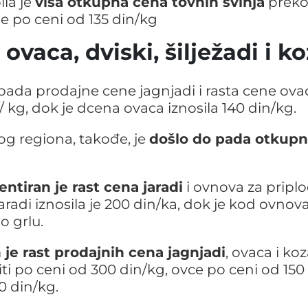
la je
viša otkupna cena tovnih svinja
preko
le po ceni od 135 din/kg
 ovaca, dviski, šilježadi i k
pada prodajne cene jagnjadi i rasta cene ova
/ kg, dok je dcena ovaca iznosila 140 din/kg.
og regiona, takođe, je
došlo do pada otkup
ntiran je rast cena jaradi
i ovnova za priplo
adi iznosila je 200 din/ka, dok je kod ovnov
o grlu.
 je rast prodajnih cena jagnjadi
, ovaca i koz
ti po ceni od 300 din/kg, ovce po ceni od 150
0 din/kg.