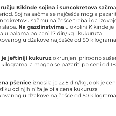
ručju Kikinde sojina i suncokretova sačm
a
riod. Sojina sačma se najčešće mogla pazarit
suncokretovu sačmu najčešće trebali da izdvoj
e slaba.
Na gazdinstvima
u okolini Kikinde je
a u balama po ceni 17 din/kg i kukuruza
kovanog u džakove najčešće od 50 kilogram
je jeftiniji kukuruz
okrunjen, prirodno suše
ilograma, a mogao se pazariti po ceni od 18
ena pšenice
iznosila je 22.5 din/kg, dok je ce
zliku od njih niža je bila cena kukuruza
kovanog u džakove najčešće od 50 kilograma