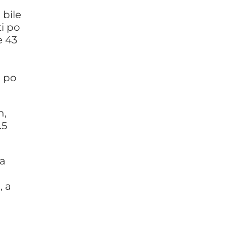
 bile
i po
e 43
a po
n,
.5
na
, a