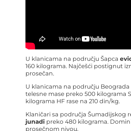
U klanicama na području Šapca
evi
160 kilograma. Najčešći postignut izn
prosečan.
U klanicama na području Beograda
telesne mase preko 500 kilograma S
kilograma HF rase na 210 din/kg.
Klaničari sa područja Šumadijskog 
junadi
preko 480 kilograma. Dominir
prosečnom nivou.