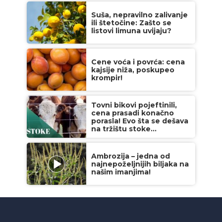
Suša, nepravilno zalivanje
ili štetočine: Zašto se
listovi limuna uvijaju?
Cene voća i povrća: cena
kajsije niža, poskupeo
krompir!
Tovni bikovi pojeftinili,
cena prasadi konačno
porasla! Evo šta se dešava
na tržištu stoke...
Ambrozija – jedna od
najnepoželjnijih biljaka na
našim imanjima!