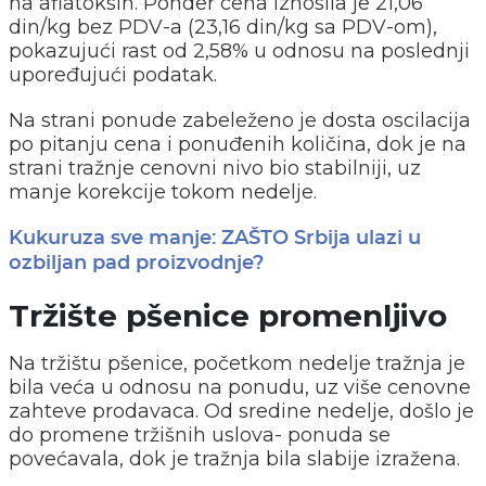
na aflatoksin. Ponder cena iznosila je 21,06
din/kg bez PDV-a (23,16 din/kg sa PDV-om),
pokazujući rast od 2,58% u odnosu na poslednji
upoređujući podatak.
Na strani ponude zabeleženo je dosta oscilacija
po pitanju cena i ponuđenih količina, dok je na
strani tražnje cenovni nivo bio stabilniji, uz
manje korekcije tokom nedelje.
Kukuruza sve manje: ZAŠTO Srbija ulazi u
ozbiljan pad proizvodnje?
Tržište pšenice promenljivo
Na tržištu pšenice, početkom nedelje tražnja je
bila veća u odnosu na ponudu, uz više cenovne
zahteve prodavaca. Od sredine nedelje, došlo je
do promene tržišnih uslova- ponuda se
povećavala, dok je tražnja bila slabije izražena.