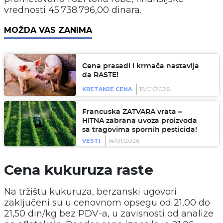
vrednosti 45.738.796,00 dinara.
MOŽDA VAS ZANIMA
Cena prasadi i krmača nastavlja
da RASTE!
15/01/2026
KRETANJE CENA
Francuska ZATVARA vrata –
HITNA zabrana uvoza proizvoda
sa tragovima spornih pesticida!
14/01/2026
VESTI
Cena kukuruza raste
Na tržištu kukuruza, berzanski ugovori
zaključeni su u cenovnom opsegu od 21,00 do
21,50 din/kg bez PDV-a, u zavisnosti od analize