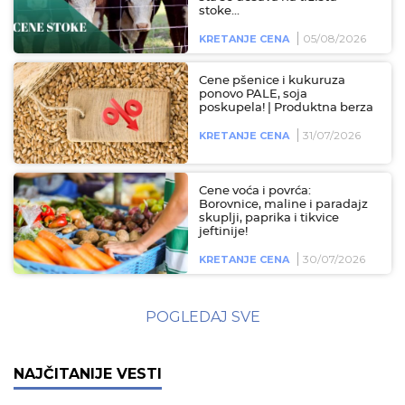
stoke...
05/08/2026
KRETANJE CENA
Cene pšenice i kukuruza
ponovo PALE, soja
poskupela! | Produktna berza
31/07/2026
KRETANJE CENA
Cene voća i povrća:
Borovnice, maline i paradajz
skuplji, paprika i tikvice
jeftinije!
30/07/2026
KRETANJE CENA
POGLEDAJ SVE
NAJČITANIJE VESTI