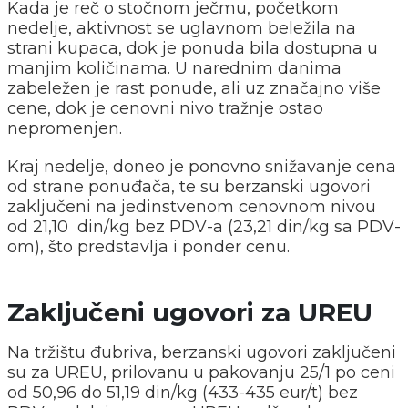
Kada je reč o stočnom ječmu, početkom
nedelje, aktivnost se uglavnom beležila na
strani kupaca, dok je ponuda bila dostupna u
manjim količinama. U narednim danima
zabeležen je rast ponude, ali uz značajno više
cene, dok je cenovni nivo tražnje ostao
nepromenjen.
Kraj nedelje, doneo je ponovno snižavanje cena
od strane ponuđača, te su berzanski ugovori
zaključeni na jedinstvenom cenovnom nivou
od 21,10 din/kg bez PDV-a (23,21 din/kg sa PDV-
om), što predstavlja i ponder cenu.
Zaključeni ugovori za UREU
Na tržištu đubriva, berzanski ugovori zaključeni
su za UREU, prilovanu u pakovanju 25/1 po ceni
od 50,96 do 51,19 din/kg (433-435 eur/t) bez