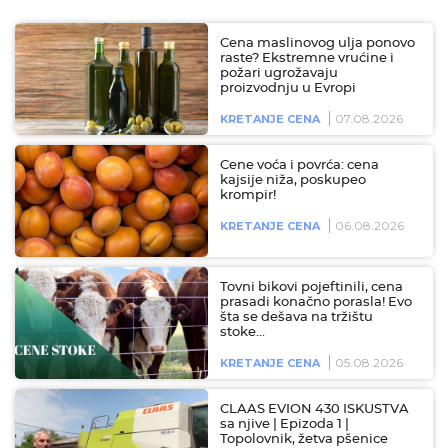
Cena maslinovog ulja ponovo
raste? Ekstremne vrućine i
požari ugrožavaju
proizvodnju u Evropi
07.08.2026
KRETANJE CENA
Cene voća i povrća: cena
kajsije niža, poskupeo
krompir!
06.08.2026
KRETANJE CENA
Tovni bikovi pojeftinili, cena
prasadi konačno porasla! Evo
šta se dešava na tržištu
stoke…
05.08.2026
KRETANJE CENA
CLAAS EVION 430 ISKUSTVA
sa njive | Epizoda 1 |
Topolovnik, žetva pšenice