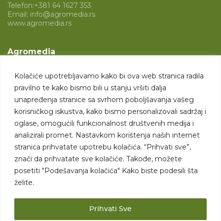
Telefon:
+381 64 1627 353
Email:
info@agromedia.rs
www.agromedia.rs
Agromedia
O nama
Kolačiće upotrebljavamo kako bi ova web stranica radila
Svet poljoprivrede
pravilno te kako bismo bili u stanju vršiti dalja
Marketing usluge
unapređenja stranice sa svrhom poboljšavanja vašeg
korisničkog iskustva, kako bismo personalizovali sadržaj i
Tražimo saradnike
oglase, omogućili funkcionalnost društvenih medija i
analizirali promet. Nastavkom korištenja naših internet
Kontakt
stranica prihvatate upotrebu kolačića. “Prihvati sve”,
znači da prihvatate sve kolačiće. Takođe, možete
Kontakt
posetiti "Podešavanja kolačića" Kako biste podesili šta
želite.
Prihvati Sve