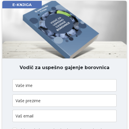
Email* obavezno
E-KNJIGA
Komentar* obavezno
DODAJ KOMENTAR
Vodič za uspešno gajenje borovnica