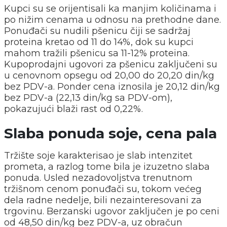
Kupci su se orijentisali ka manjim količinama i
po nižim cenama u odnosu na prethodne dane.
Ponuđači su nudili pšenicu čiji se sadržaj
proteina kretao od 11 do 14%, dok su kupci
mahom tražili pšenicu sa 11-12% proteina.
Kupoprodajni ugovori za pšenicu zaključeni su
u cenovnom opsegu od 20,00 do 20,20 din/kg
bez PDV-a. Ponder cena iznosila je 20,12 din/kg
bez PDV-a (22,13 din/kg sa PDV-om),
pokazujući blaži rast od 0,22%.
Slaba ponuda soje, cena pala
Tržište soje karakterisao je slab intenzitet
prometa, a razlog tome bila je izuzetno slaba
ponuda. Usled nezadovoljstva trenutnom
tržišnom cenom ponuđači su, tokom većeg
dela radne nedelje, bili nezainteresovani za
trgovinu. Berzanski ugovor zaključen je po ceni
od 48,50 din/kg bez PDV-a, uz obračun