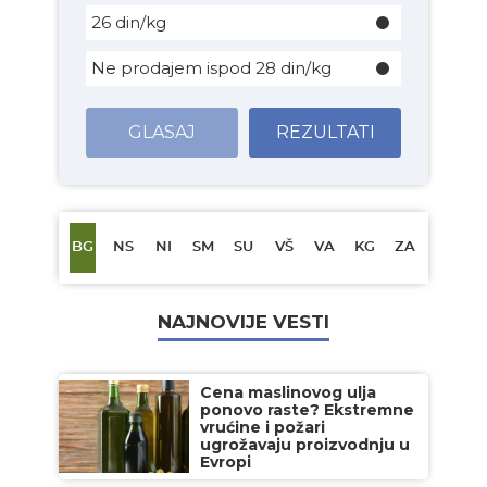
26 din/kg
Ne prodajem ispod 28 din/kg
GLASAJ
REZULTATI
BG
NS
NI
SM
SU
VŠ
VA
KG
ZA
NAJNOVIJE VESTI
Cena maslinovog ulja
ponovo raste? Ekstremne
vrućine i požari
ugrožavaju proizvodnju u
Evropi