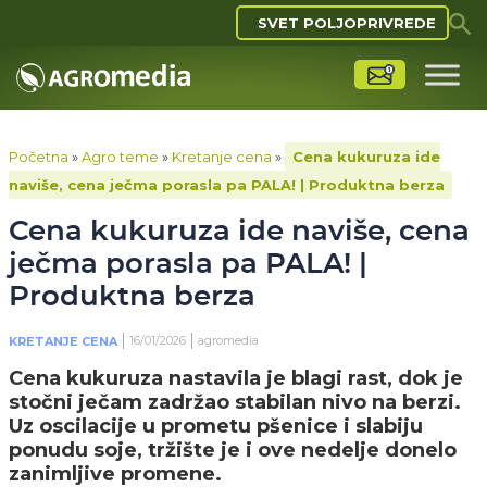
SVET POLJOPRIVREDE
Početna
»
Agro teme
»
Kretanje cena
»
Cena kukuruza ide
naviše, cena ječma porasla pa PALA! | Produktna berza
Cena kukuruza ide naviše, cena
ječma porasla pa PALA! |
Produktna berza
16/01/2026
agromedia
KRETANJE CENA
Cena kukuruza nastavila je blagi rast, dok je
stočni ječam zadržao stabilan nivo na berzi.
Uz oscilacije u prometu pšenice i slabiju
ponudu soje, tržište je i ove nedelje donelo
zanimljive promene.