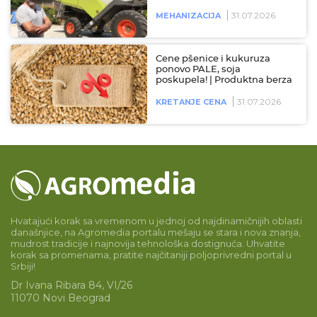
31.07.2026
MEHANIZACIJA
Cene pšenice i kukuruza
ponovo PALE, soja
poskupela! | Produktna berza
31.07.2026
KRETANJE CENA
Hvatajući korak sa vremenom u jednoj od najdinamičnijih oblasti
današnjice, na Agromedia portalu mešaju se stara i nova znanja,
mudrost tradicije i najnovija tehnološka dostignuća. Uhvatite
korak sa promenama, pratite najčitaniji poljoprivredni portal u
Srbiji!
Dr Ivana Ribara 84, VI/26
11070 Novi Beograd