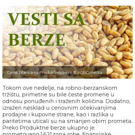
Cene žitarica na Produktnoj berzi © AGROmedia
Tokom ove nedelje, na robno-berzanskom
tržištu, primetne su bile česte promene u
odnosu ponuđenih i traženih količina. Dodatno,
izražen nesklad u cenovnim očekivanjima
prodajne i kupovne strane, kao i razlika u
paritetima uticali su na smanjen obim prometa.
Preko Produktne berze ukupno je
prometovano 1.621 tona robe, finansijske