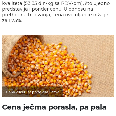
kvaliteta (53,35 din/kg sa PDV-om), što ujedno
predstavlja i ponder cenu. U odnosu na
prethodna trgovanja, cena ove uljarice niža je
za 1,73%.
Cena kukuruza porasla © Canva
Cena ječma porasla, pa pala