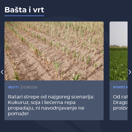
Bašta i vrt
VESTI
03.08.2026
POVRTAR
Ratari strepe od najgoreg scenarija:
Od rata
Kukuruz, soja i šećerna repa
Dragomi
propadaju, ni navodnjavanje ne
proizvo
pomaže!