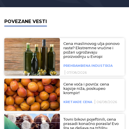
POVEZANE VESTI
Cena maslinovog ulja ponovo
raste? Ekstremne vrućine i
požari ugrožavaju
proizvodnju u Evropi
PREHRAMBENA INDUSTRIJA
07/08/2026
Cene voća i povrća: cena
kajsije niža, poskupeo
krompir!
06/08/2026
KRETANJE CENA
Tovni bikovi pojeftinili, cena
prasadi konačno porasla! Evo
šta se dešava na tržištu