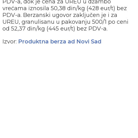
PDV-a, dok je cena za UREU u džambo
vrećama iznosila 50,38 din/kg (428 eur/t) bez
PDV-a. Berzanski ugovor zaključen je i za
UREU, granulisanu u pakovanju 500/1 po ceni
od 52,37 din/kg (445 eur/t) bez PDV-a.
Izvor:
Produktna berza ad Novi Sad