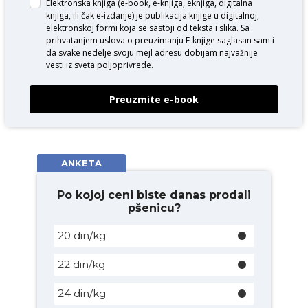
Elektronska knjiga (e-book, e-knjiga, eknjiga, digitalna
knjiga, ili čak e-izdanje) je publikacija knjige u digitalnoj,
elektronskoj formi koja se sastoji od teksta i slika. Sa
prihvatanjem uslova o
preuzimanju E-knjige
saglasan sam i
da svake nedelje svoju mejl adresu dobijam najvažnije
vesti iz sveta poljoprivrede.
Preuzmite e-book
ANKETA
Po kojoj ceni biste danas prodali
pšenicu?
20 din/kg
22 din/kg
24 din/kg