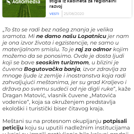
stigla iz kabineta za regionalni
razvoj
25/08/2020
VESTI
„
To što se radi bez našeg znanja je velika
sramota. Mi
ne damo našu Lopatnicu
jer nam
je ona izvor života i egzistencije, ne samo u
materijalnom smislu. To je
raj za odmor
kojim
možemo da se ponosimo. Ovde je dosta ljudi
koji se bave
seoskim turizmom
, u blizini je
čuvena
Bogutovačka banja
, izvor zdravlja za
mnoge ljude iz zemlje i inostranstva koja radi
zahvaljujući meštanima, jer su grad Kraljevo i
država po svemu sudeći od nje digli ruke
“, kaže
Dragan Matović, vlasnik čuvene „Matovića
vodenice“, koja sa okruženjem predstavlja
ekološki i turistički biser čitavog kraja.
Meštani su na protesnom okupljanju
potpisali
peticiju
koju su uputili nadležnim institucijama