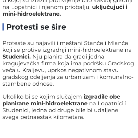
u kojoj su izrazili protivljenje bilo kakvoj gradnji
na Lopatnici i njenom priobalju,
uključujući i
mini-hidroelektrane.
Protesti se šire
Proteste su najavili i meštani Stanče i Mlanče
koji se protive izgradnji mini-hidroelektrane na
Studenici.
Nju
planira da gradi jedna
kragujevačka firma koja ima podršku Gradskog
veća u Kraljevu, uprkos negativnom stavu
gradskog odeljenja za urbanizam i komunalno-
stambene odnose.
Ukoliko bi se kojim slučajem
izgradile obe
planirane mini-hidroelektrane
na Lopatnici i
Studenici, jedna od druge bile bi udaljene
svega petnaestak kilometara.