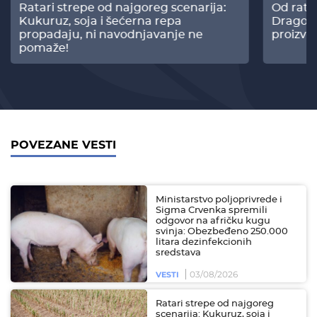
Ratari strepe od najgoreg scenarija:
Od rata
Kukuruz, soja i šećerna repa
Dragomi
propadaju, ni navodnjavanje ne
proizvo
pomaže!
POVEZANE VESTI
Ministarstvo poljoprivrede i
Sigma Crvenka spremili
odgovor na afričku kugu
svinja: Obezbeđeno 250.000
litara dezinfekcionih
sredstava
03/08/2026
VESTI
Ratari strepe od najgoreg
scenarija: Kukuruz, soja i