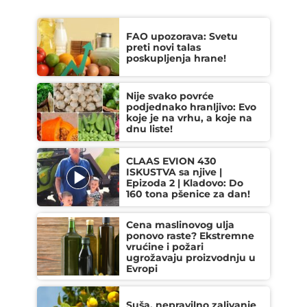
FAO upozorava: Svetu
preti novi talas
poskupljenja hrane!
Nije svako povrće
podjednako hranljivo: Evo
koje je na vrhu, a koje na
dnu liste!
CLAAS EVION 430
ISKUSTVA sa njive |
Epizoda 2 | Kladovo: Do
160 tona pšenice za dan!
Cena maslinovog ulja
ponovo raste? Ekstremne
vrućine i požari
ugrožavaju proizvodnju u
Evropi
Suša, nepravilno zalivanje