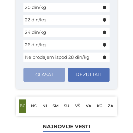
20 din/kg
22 din/kg
24 din/kg
26 din/kg
Ne prodajem ispod 28 din/kg
GLASAJ
REZULTATI
BG
NS
NI
SM
SU
VŠ
VA
KG
ZA
NAJNOVIJE VESTI