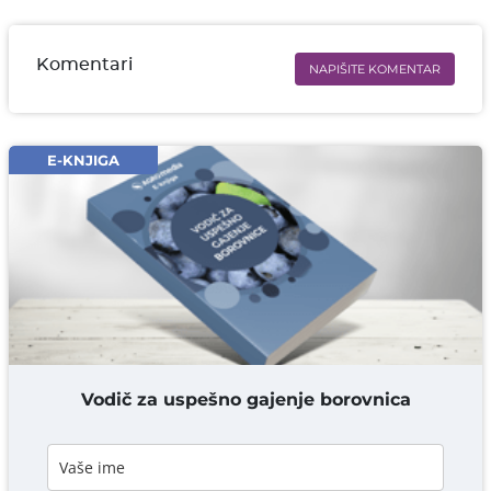
Komentari
NAPIŠITE KOMENTAR
Ime i prezime* obavezno
Email* obavezno
E-KNJIGA
Komentar* obavezno
DODAJ KOMENTAR
Vodič za uspešno gajenje borovnica