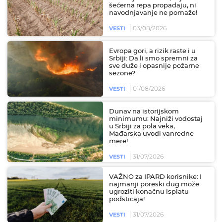
šećerna repa propadaju, ni
navodnjavanje ne pomaže!
03/08/2026
VESTI
Evropa gori, a rizik raste i u
Srbiji: Da li smo spremni za
sve duže i opasnije požarne
sezone?
01/08/2026
VESTI
Dunav na istorijskom
minimumu: Najniži vodostaj
u Srbiji za pola veka,
Mađarska uvodi vanredne
mere!
31/07/2026
VESTI
VAŽNO za IPARD korisnike: I
najmanji poreski dug može
ugroziti konačnu isplatu
podsticaja!
31/07/2026
VESTI