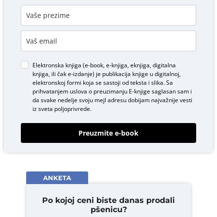
Elektronska knjiga (e-book, e-knjiga, eknjiga, digitalna
knjiga, ili čak e-izdanje) je publikacija knjige u digitalnoj,
elektronskoj formi koja se sastoji od teksta i slika. Sa
prihvatanjem uslova o
preuzimanju E-knjige
saglasan sam i
da svake nedelje svoju mejl adresu dobijam najvažnije vesti
iz sveta poljoprivrede.
Preuzmite e-book
ANKETA
Po kojoj ceni biste danas prodali
pšenicu?