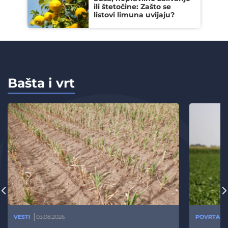
ili štetočine: Zašto se
listovi limuna uvijaju?
Bašta i vrt
VESTI
03.08.2026
POVRTARS