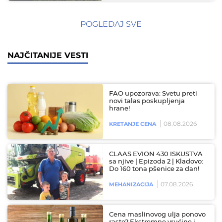
POGLEDAJ SVE
NAJČITANIJE VESTI
FAO upozorava: Svetu preti
novi talas poskupljenja
hrane!
08.08.2026
KRETANJE CENA
CLAAS EVION 430 ISKUSTVA
sa njive | Epizoda 2 | Kladovo:
Do 160 tona pšenice za dan!
07.08.2026
MEHANIZACIJA
Cena maslinovog ulja ponovo