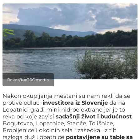
Reka @ AGROmedia
Nakon okupljanja meštani su nam rekli da se
protive odluci
investitora iz Slovenije
da na
Lopatnici gradi mini-hidroelektrane jer je to
reka od koje zavisi
sadašnji život i budućnost
Bogutovca, Lopatnice, Stanče, Tolišnice,
Propljenice i okolnih sela i zaseoka. Iz tih
razloga duž Lopatnice
postavljene su table sa