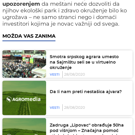
upozorenjem
da meštani neće dozvoliti da
njihov ekološki park i zdravo okruženje bilo ko
ugrožava – ne samo stranci nego i domaći
investitori kojima je novac važniji od svega.
MOŽDA VAS ZANIMA
Smotra srpskog agrara umesto
na Sajmištu seli se u virtuelno
okruženje
28/08/2020
VESTI
Da li nam preti nestašica ajvara?
28/08/2020
VESTI
Zadruga „Lipovac“ obrađuje 50ha
pod višnjom – Značajna pomoć