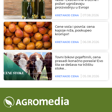
raste? Ekstremne vrućine i
požari ugrožavaju
proizvodnju u Evropi
07.08.2026
KRETANJE CENA
Cene voća i povrća: cena
kajsije niža, poskupeo
krompir!
06.08.2026
KRETANJE CENA
Tovni bikovi pojeftinili, cena
prasadi konačno porasla! Evo
šta se dešava na tržištu
stoke…
05.08.2026
KRETANJE CENA