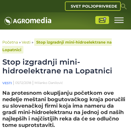
SVET POLJOPRIVREDE
Početna
»
Vesti
»
Stop izgradnji mini-hidroelektrane na
Lopatnici
Stop izgradnji mini-
hidroelektrane na Lopatnici
05/12/2018
Milanko Danilović
VESTI
Na protesnom okupljanju početkom ove
nedelje meštani bogutovačkog kraja poručili
su slovenačkoj firmi koja ima nameru da
gradi mini-hidroelektranu na jednoj od naših
najlepših i najčistijih reka da će se odlučno
tome suprotstaviti.