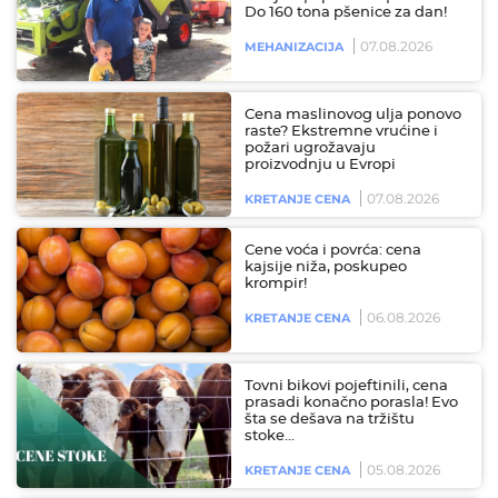
Do 160 tona pšenice za dan!
07.08.2026
MEHANIZACIJA
Cena maslinovog ulja ponovo
raste? Ekstremne vrućine i
požari ugrožavaju
proizvodnju u Evropi
07.08.2026
KRETANJE CENA
Cene voća i povrća: cena
kajsije niža, poskupeo
krompir!
06.08.2026
KRETANJE CENA
Tovni bikovi pojeftinili, cena
prasadi konačno porasla! Evo
šta se dešava na tržištu
stoke…
05.08.2026
KRETANJE CENA