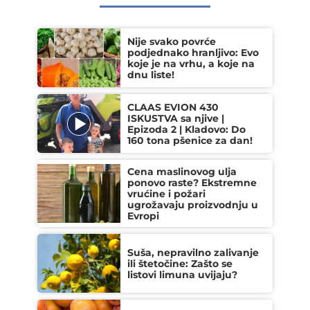
Nije svako povrće
podjednako hranljivo: Evo
koje je na vrhu, a koje na
dnu liste!
CLAAS EVION 430
ISKUSTVA sa njive |
Epizoda 2 | Kladovo: Do
160 tona pšenice za dan!
Cena maslinovog ulja
ponovo raste? Ekstremne
vrućine i požari
ugrožavaju proizvodnju u
Evropi
Suša, nepravilno zalivanje
ili štetočine: Zašto se
listovi limuna uvijaju?