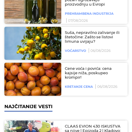
požari ugrožavaju
proizvodnju u Evropi
PREHRAMBENA INDUSTRIJA
07/08/2026
Suša, nepravilno zalivanje ili
štetočine: Zašto se listovi
limuna uvijaju?
06/08/2026
VOĆARSTVO
Cene voća i povrća: cena
kajsije niža, poskupeo
krompir!
06/08/2026
KRETANJE CENA
NAJČITANIJE VESTI
CLAAS EVION 430 ISKUSTVA
sa njive | Epizoda 2 | Kladovo: