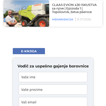
CLAAS EVION 430 ISKUSTVA
sa njive | Epizoda 1 |
Topolovnik, žetva pšenice
31.07.2026
MEHANIZACIJA
E-KNJIGA
Vodič za uspešno gajenje borovnice