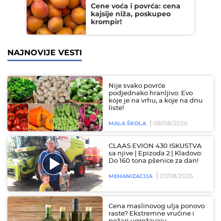
Cene voća i povrća: cena
kajsije niža, poskupeo
krompir!
NAJNOVIJE VESTI
Nije svako povrće
podjednako hranljivo: Evo
koje je na vrhu, a koje na dnu
liste!
08/08/2026
MALA ŠKOLA
CLAAS EVION 430 ISKUSTVA
sa njive | Epizoda 2 | Kladovo:
Do 160 tona pšenice za dan!
07/08/2026
MEHANIZACIJA
Cena maslinovog ulja ponovo
raste? Ekstremne vrućine i