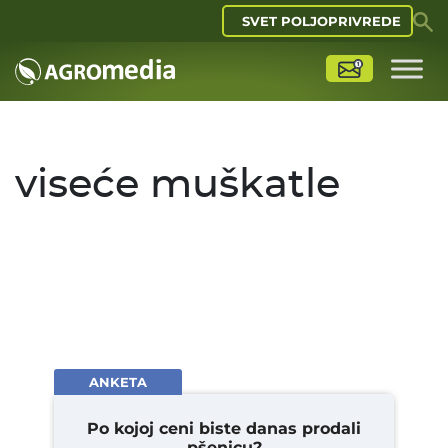
SVET POLJOPRIVREDE
viseće muškatle
ANKETA
Po kojoj ceni biste danas prodali
pšenicu?