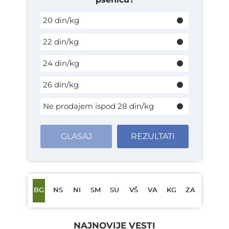
20 din/kg
22 din/kg
24 din/kg
26 din/kg
Ne prodajem ispod 28 din/kg
GLASAJ
REZULTATI
BG
NS
NI
SM
SU
VŠ
VA
KG
ZA
NAJNOVIJE VESTI