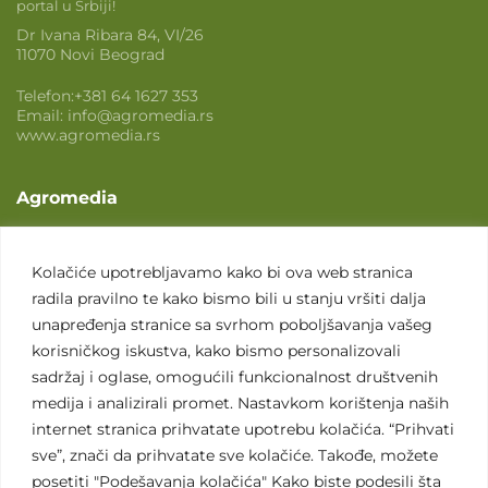
portal u Srbiji!
Dr Ivana Ribara 84, VI/26
11070 Novi Beograd
Telefon:
+381 64 1627 353
Email:
info@agromedia.rs
www.agromedia.rs
Agromedia
O nama
Svet poljoprivrede
Kolačiće upotrebljavamo kako bi ova web stranica
radila pravilno te kako bismo bili u stanju vršiti dalja
Marketing usluge
unapređenja stranice sa svrhom poboljšavanja vašeg
Tražimo saradnike
korisničkog iskustva, kako bismo personalizovali
sadržaj i oglase, omogućili funkcionalnost društvenih
Kontakt
medija i analizirali promet. Nastavkom korištenja naših
internet stranica prihvatate upotrebu kolačića. “Prihvati
Kontakt
sve”, znači da prihvatate sve kolačiće. Takođe, možete
posetiti "Podešavanja kolačića" Kako biste podesili šta