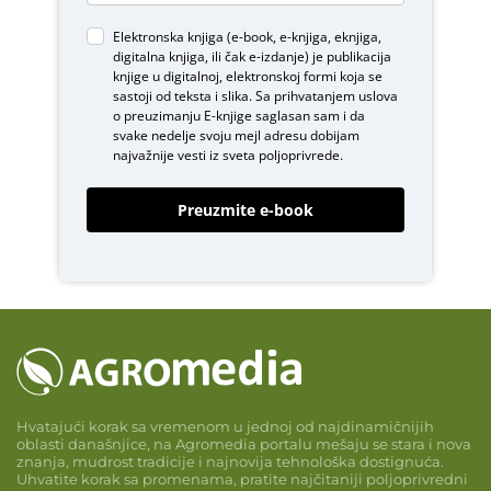
Elektronska knjiga (e-book, e-knjiga, eknjiga,
digitalna knjiga, ili čak e-izdanje) je publikacija
knjige u digitalnoj, elektronskoj formi koja se
sastoji od teksta i slika. Sa prihvatanjem uslova
o
preuzimanju E-knjige
saglasan sam i da
svake nedelje svoju mejl adresu dobijam
najvažnije vesti iz sveta poljoprivrede.
Preuzmite e-book
Hvatajući korak sa vremenom u jednoj od najdinamičnijih
oblasti današnjice, na Agromedia portalu mešaju se stara i nova
znanja, mudrost tradicije i najnovija tehnološka dostignuća.
Uhvatite korak sa promenama, pratite najčitaniji poljoprivredni