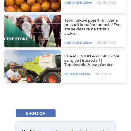
06.08.2026
KRETANJE CENA
Tovni bikovi pojeftinili, cena
prasadi konačno porasla! Evo
šta se dešava na tržištu
stoke…
05.08.2026
KRETANJE CENA
CLAAS EVION 430 ISKUSTVA
sa njive | Epizoda 1 |
Topolovnik, žetva pšenice
31.07.2026
MEHANIZACIJA
E-KNJIGA