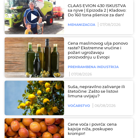
CLAAS EVION 430 ISKUSTVA
sa njive | Epizoda 2 | Kladovo:
Do 160 tona pšenice za dan!
07/08/2026
MEHANIZACIJA
Cena maslinovog ulja ponovo
raste? Ekstremne vrućine i
požari ugrožavaju
proizvodnju u Evropi
PREHRAMBENA INDUSTRIJA
07/08/2026
Suša, nepravilno zalivanje ili
štetočine: Zašto se listovi
limuna uvijaju?
06/08/2026
VOĆARSTVO
Cene voća i povrća: cena
kajsije niža, poskupeo
krompir!