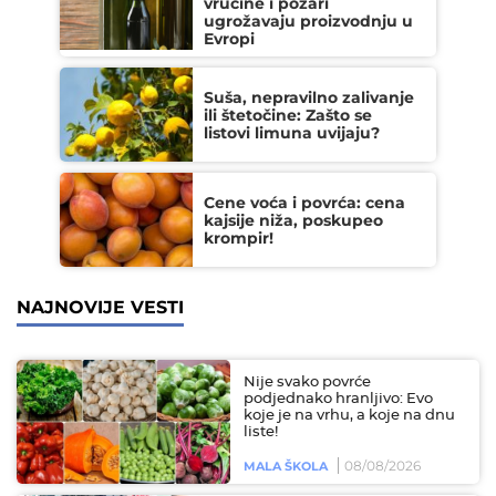
vrućine i požari
ugrožavaju proizvodnju u
Evropi
Suša, nepravilno zalivanje
ili štetočine: Zašto se
listovi limuna uvijaju?
Cene voća i povrća: cena
kajsije niža, poskupeo
krompir!
NAJNOVIJE VESTI
Nije svako povrće
podjednako hranljivo: Evo
koje je na vrhu, a koje na dnu
liste!
08/08/2026
MALA ŠKOLA