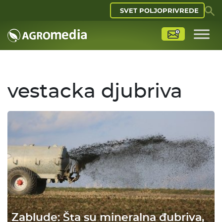
SVET POLJOPRIVREDE
vestacka djubriva
Zablude: Šta su mineralna đubriva,