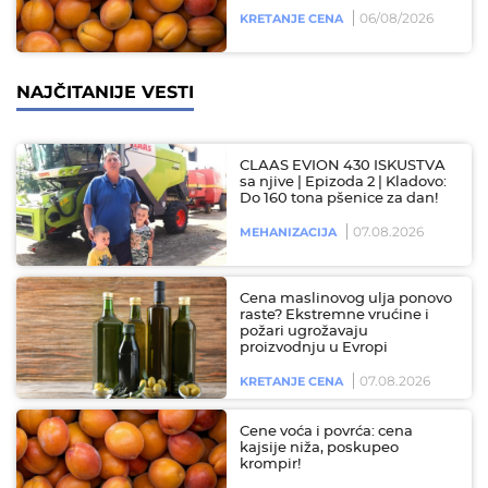
06/08/2026
KRETANJE CENA
NAJČITANIJE VESTI
CLAAS EVION 430 ISKUSTVA
sa njive | Epizoda 2 | Kladovo:
Do 160 tona pšenice za dan!
07.08.2026
MEHANIZACIJA
Cena maslinovog ulja ponovo
raste? Ekstremne vrućine i
požari ugrožavaju
proizvodnju u Evropi
07.08.2026
KRETANJE CENA
Cene voća i povrća: cena
kajsije niža, poskupeo
krompir!