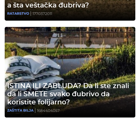
a šta veštačka đubriva?
1770372011
RATARSTVO
ISTINA ILI ZABLUDA? Da li ste znali
da li SMETE svako đubrivo da
koristite folijarno?
1684404057
ZAŠTITA BILJA