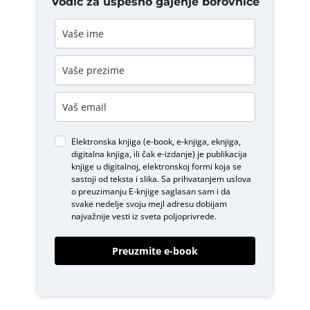
Vodič za uspešno gajenje borovnice
Elektronska knjiga (e-book, e-knjiga, eknjiga,
digitalna knjiga, ili čak e-izdanje) je publikacija
knjige u digitalnoj, elektronskoj formi koja se
sastoji od teksta i slika. Sa prihvatanjem uslova
o
preuzimanju E-knjige
saglasan sam i da
svake nedelje svoju mejl adresu dobijam
najvažnije vesti iz sveta poljoprivrede.
Preuzmite e-book