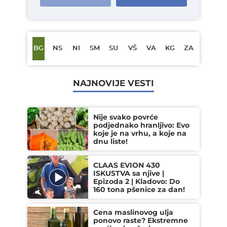
BG
NS
NI
SM
SU
VŠ
VA
KG
ZA
NAJNOVIJE VESTI
Nije svako povrće
podjednako hranljivo: Evo
koje je na vrhu, a koje na
dnu liste!
CLAAS EVION 430
ISKUSTVA sa njive |
Epizoda 2 | Kladovo: Do
160 tona pšenice za dan!
Cena maslinovog ulja
ponovo raste? Ekstremne