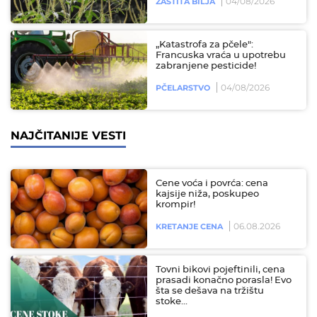
04/08/2026
ZAŠTITA BILJA
„Katastrofa za pčele":
Francuska vraća u upotrebu
zabranjene pesticide!
04/08/2026
PČELARSTVO
NAJČITANIJE VESTI
Cene voća i povrća: cena
kajsije niža, poskupeo
krompir!
06.08.2026
KRETANJE CENA
Tovni bikovi pojeftinili, cena
prasadi konačno porasla! Evo
šta se dešava na tržištu
stoke…