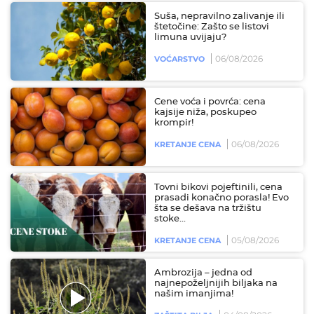
Suša, nepravilno zalivanje ili
štetočine: Zašto se listovi
limuna uvijaju?
06/08/2026
VOĆARSTVO
Cene voća i povrća: cena
kajsije niža, poskupeo
krompir!
06/08/2026
KRETANJE CENA
Tovni bikovi pojeftinili, cena
prasadi konačno porasla! Evo
šta se dešava na tržištu
stoke...
05/08/2026
KRETANJE CENA
Ambrozija – jedna od
najnepoželjnijih biljaka na
našim imanjima!