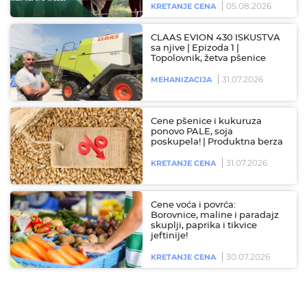
05.08.2026
KRETANJE CENA
CLAAS EVION 430 ISKUSTVA
sa njive | Epizoda 1 |
Topolovnik, žetva pšenice
31.07.2026
MEHANIZACIJA
Cene pšenice i kukuruza
ponovo PALE, soja
poskupela! | Produktna berza
31.07.2026
KRETANJE CENA
Cene voća i povrća:
Borovnice, maline i paradajz
skuplji, paprika i tikvice
jeftinije!
30.07.2026
KRETANJE CENA