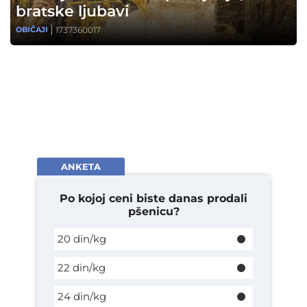
bratske ljubavi
1737360017
OBIČAJI
ANKETA
Po kojoj ceni biste danas prodali
pšenicu?
20 din/kg
22 din/kg
24 din/kg