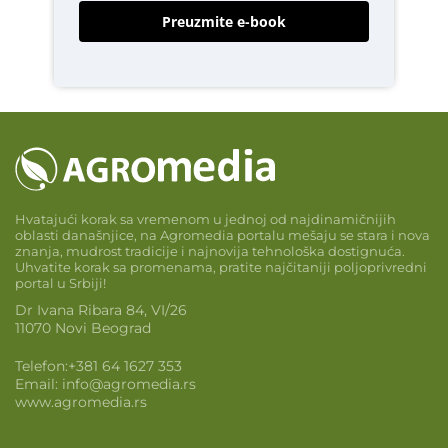
Preuzmite e-book
Hvatajući korak sa vremenom u jednoj od najdinamičnijih
oblasti današnjice, na Agromedia portalu mešaju se stara i nova
znanja, mudrost tradicije i najnovija tehnološka dostignuća.
Uhvatite korak sa promenama, pratite najčitaniji poljoprivredni
portal u Srbiji!
Dr Ivana Ribara 84, VI/26
11070 Novi Beograd
Telefon:
+381 64 1627 353
Email:
info@agromedia.rs
www.agromedia.rs