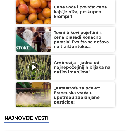
Cene voća i povrća: cena
kajsije niža, poskupeo
krompir!
Tovni bikovi pojeftinili,
cena prasadi konačno
porasla! Evo šta se dešava
na tržištu stoke...
Ambrozija – jedna od
najnepoželjnijih biljaka na
našim imanjima!
„Katastrofa za pčele":
Francuska vraća u
upotrebu zabranjene
pesticide!
NAJNOVIJE VESTI