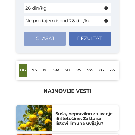
26 din/kg
Ne prodajem ispod 28 din/kg
GLASAJ
REZULTATI
BG
NS
NI
SM
SU
VŠ
VA
KG
ZA
NAJNOVIJE VESTI
Suša, nepravilno zalivanje
ili štetočine: Zašto se
listovi limuna uvijaju?