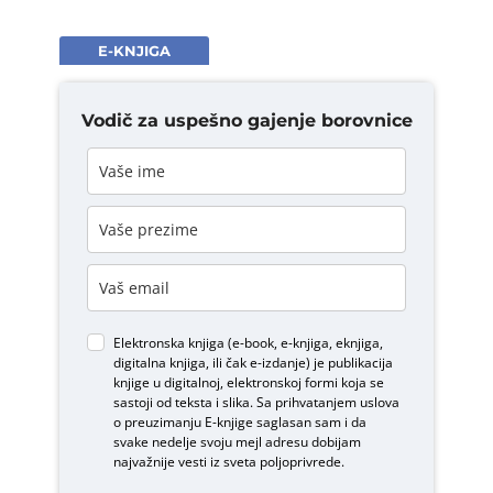
E-KNJIGA
Vodič za uspešno gajenje borovnice
Elektronska knjiga (e-book, e-knjiga, eknjiga,
digitalna knjiga, ili čak e-izdanje) je publikacija
knjige u digitalnoj, elektronskoj formi koja se
sastoji od teksta i slika. Sa prihvatanjem uslova
o
preuzimanju E-knjige
saglasan sam i da
svake nedelje svoju mejl adresu dobijam
najvažnije vesti iz sveta poljoprivrede.