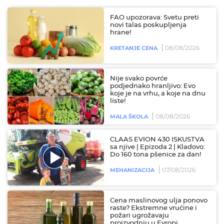
FAO upozorava: Svetu preti
novi talas poskupljenja
hrane!
08/08/2026
KRETANJE CENA
Nije svako povrće
podjednako hranljivo: Evo
koje je na vrhu, a koje na dnu
liste!
08/08/2026
MALA ŠKOLA
CLAAS EVION 430 ISKUSTVA
sa njive | Epizoda 2 | Kladovo:
Do 160 tona pšenice za dan!
07/08/2026
MEHANIZACIJA
Cena maslinovog ulja ponovo
raste? Ekstremne vrućine i
požari ugrožavaju
proizvodnju u Evropi