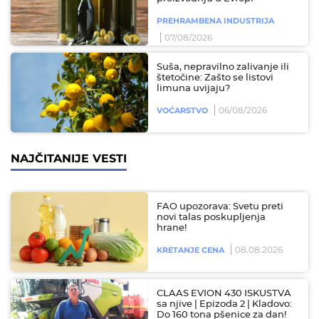
PREHRAMBENA INDUSTRIJA
07/08/2026
Suša, nepravilno zalivanje ili
štetočine: Zašto se listovi
limuna uvijaju?
06/08/2026
VOĆARSTVO
NAJČITANIJE VESTI
FAO upozorava: Svetu preti
novi talas poskupljenja
hrane!
08.08.2026
KRETANJE CENA
CLAAS EVION 430 ISKUSTVA
sa njive | Epizoda 2 | Kladovo:
Do 160 tona pšenice za dan!