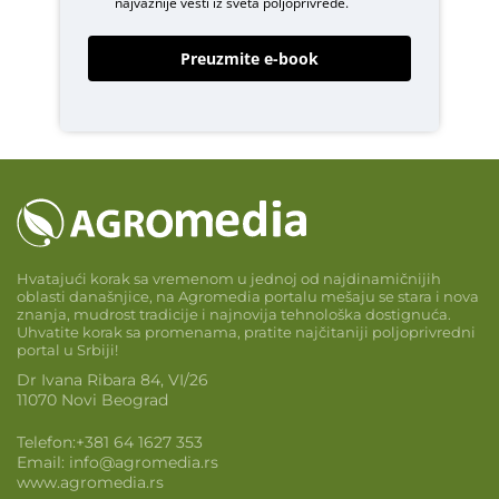
najvažnije vesti iz sveta poljoprivrede.
Preuzmite e-book
Hvatajući korak sa vremenom u jednoj od najdinamičnijih
oblasti današnjice, na Agromedia portalu mešaju se stara i nova
znanja, mudrost tradicije i najnovija tehnološka dostignuća.
Uhvatite korak sa promenama, pratite najčitaniji poljoprivredni
portal u Srbiji!
Dr Ivana Ribara 84, VI/26
11070 Novi Beograd
Telefon:
+381 64 1627 353
Email:
info@agromedia.rs
www.agromedia.rs