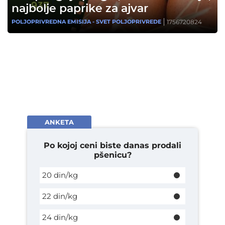
najbolje paprike za ajvar
1756720824
POLJOPRIVREDNA EMISIJA - SVET POLJOPRIVREDE
ANKETA
Po kojoj ceni biste danas prodali
pšenicu?
20 din/kg
22 din/kg
24 din/kg