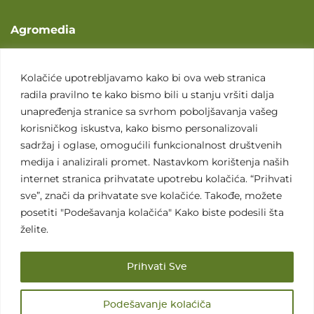
Agromedia
O nama
Svet poljoprivrede
Kolačiće upotrebljavamo kako bi ova web stranica
radila pravilno te kako bismo bili u stanju vršiti dalja
Marketing usluge
unapređenja stranice sa svrhom poboljšavanja vašeg
Tražimo saradnike
korisničkog iskustva, kako bismo personalizovali
sadržaj i oglase, omogućili funkcionalnost društvenih
Kontakt
medija i analizirali promet. Nastavkom korištenja naših
internet stranica prihvatate upotrebu kolačića. “Prihvati
Kontakt
sve”, znači da prihvatate sve kolačiće. Takođe, možete
posetiti "Podešavanja kolačića" Kako biste podesili šta
želite.
Prihvati Sve
Sva prava zadržana. 2007 - 2026. © Agromedia d.o.o.
Podešavanje kolaćiča
Uslovi korišćenja
Politika privatnosti