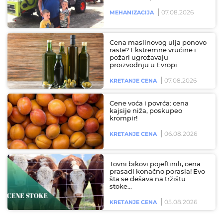
07.08.2026
MEHANIZACIJA
Cena maslinovog ulja ponovo
raste? Ekstremne vrućine i
požari ugrožavaju
proizvodnju u Evropi
07.08.2026
KRETANJE CENA
Cene voća i povrća: cena
kajsije niža, poskupeo
krompir!
06.08.2026
KRETANJE CENA
Tovni bikovi pojeftinili, cena
prasadi konačno porasla! Evo
šta se dešava na tržištu
stoke…
05.08.2026
KRETANJE CENA