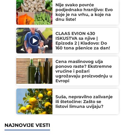
Nije svako povrće
podjednako hranljivo: Evo
koje je na vrhu, a koje na
dnu liste!
CLAAS EVION 430
ISKUSTVA sa njive |
Epizoda 2 | Kladovo: Do
160 tona pšenice za dan!
Cena maslinovog ulja
ponovo raste? Ekstremne
vrućine i požari
ugrožavaju proizvodnju u
Evropi
Suša, nepravilno zalivanje
ili štetočine: Zašto se
listovi limuna uvijaju?
NAJNOVIJE VESTI