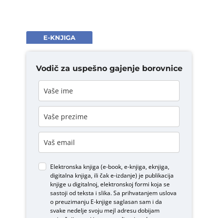
E-KNJIGA
Vodič za uspešno gajenje borovnice
Elektronska knjiga (e-book, e-knjiga, eknjiga,
digitalna knjiga, ili čak e-izdanje) je publikacija
knjige u digitalnoj, elektronskoj formi koja se
sastoji od teksta i slika. Sa prihvatanjem uslova
o
preuzimanju E-knjige
saglasan sam i da
svake nedelje svoju mejl adresu dobijam