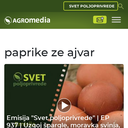
SVET POLJOPRIVREDE
paprike ze ajvar
Emisija "Svet poljoprivrede" | EP
937 | Uzgoj špargle, moravka svinja,