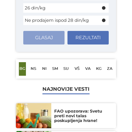
26 din/kg
Ne prodajem ispod 28 din/kg
GLASAJ
REZULTATI
BG
NS
NI
SM
SU
VŠ
VA
KG
ZA
NAJNOVIJE VESTI
FAO upozorava: Svetu
preti novi talas
poskupljenja hrane!