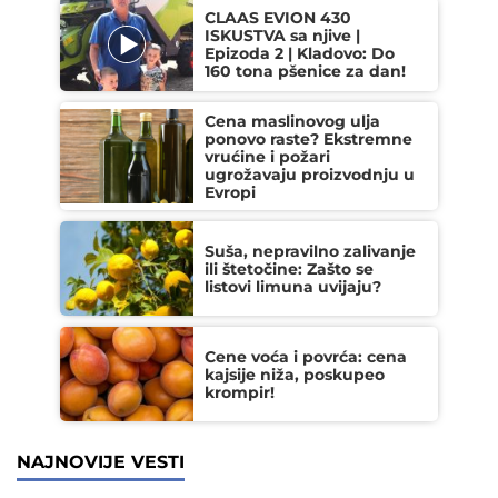
CLAAS EVION 430
ISKUSTVA sa njive |
Epizoda 2 | Kladovo: Do
160 tona pšenice za dan!
Cena maslinovog ulja
ponovo raste? Ekstremne
vrućine i požari
ugrožavaju proizvodnju u
Evropi
Suša, nepravilno zalivanje
ili štetočine: Zašto se
listovi limuna uvijaju?
Cene voća i povrća: cena
kajsije niža, poskupeo
krompir!
NAJNOVIJE VESTI