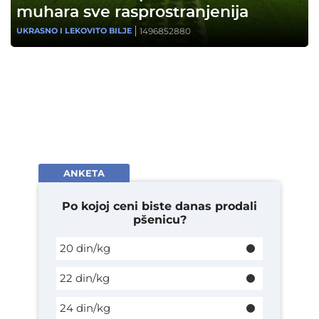
muhara sve rasprostranjenija
1496852880
UKRASNO I LEKOVITO BILJE
ANKETA
Po kojoj ceni biste danas prodali
pšenicu?
20 din/kg
22 din/kg
24 din/kg