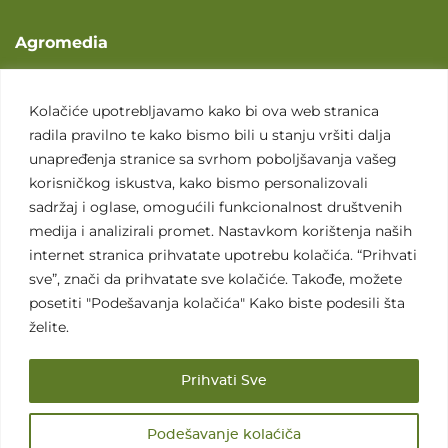
Agromedia
O nama
Svet poljoprivrede
Kolačiće upotrebljavamo kako bi ova web stranica
radila pravilno te kako bismo bili u stanju vršiti dalja
Marketing usluge
unapređenja stranice sa svrhom poboljšavanja vašeg
Tražimo saradnike
korisničkog iskustva, kako bismo personalizovali
sadržaj i oglase, omogućili funkcionalnost društvenih
Kontakt
medija i analizirali promet. Nastavkom korištenja naših
internet stranica prihvatate upotrebu kolačića. “Prihvati
Kontakt
sve”, znači da prihvatate sve kolačiće. Takođe, možete
posetiti "Podešavanja kolačića" Kako biste podesili šta
želite.
Prihvati Sve
Sva prava zadržana. 2007 - 2026. © Agromedia d.o.o.
Podešavanje kolaćiča
Uslovi korišćenja
Politika privatnosti