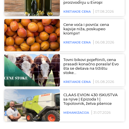
proizvodnju u Evropi
07.08.2026
KRETANJE CENA
Cene voća i povrća: cena
kajsije niža, poskupeo
krompir!
06.08.2026
KRETANJE CENA
Tovni bikovi pojeftinili, cena
prasadi konačno porasla! Evo
šta se dešava na tržištu
stoke…
05.08.2026
KRETANJE CENA
CLAAS EVION 430 ISKUSTVA
sa njive | Epizoda 1 |
Topolovnik, žetva pšenice
31.07.2026
MEHANIZACIJA