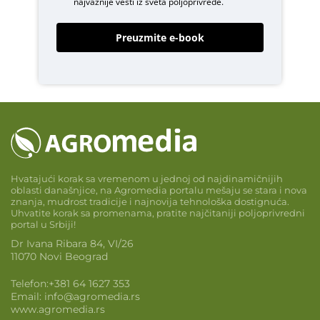
najvažnije vesti iz sveta poljoprivrede.
Preuzmite e-book
Hvatajući korak sa vremenom u jednoj od najdinamičnijih
oblasti današnjice, na Agromedia portalu mešaju se stara i nova
znanja, mudrost tradicije i najnovija tehnološka dostignuća.
Uhvatite korak sa promenama, pratite najčitaniji poljoprivredni
portal u Srbiji!
Dr Ivana Ribara 84, VI/26
11070 Novi Beograd
Telefon:
+381 64 1627 353
Email:
info@agromedia.rs
www.agromedia.rs