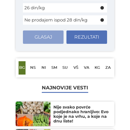
26 din/kg
Ne prodajem ispod 28 din/kg
GLASAJ
REZULTATI
BG
NS
NI
SM
SU
VŠ
VA
KG
ZA
NAJNOVIJE VESTI
Nije svako povrće
podjednako hranljivo: Evo
koje je na vrhu, a koje na
dnu liste!