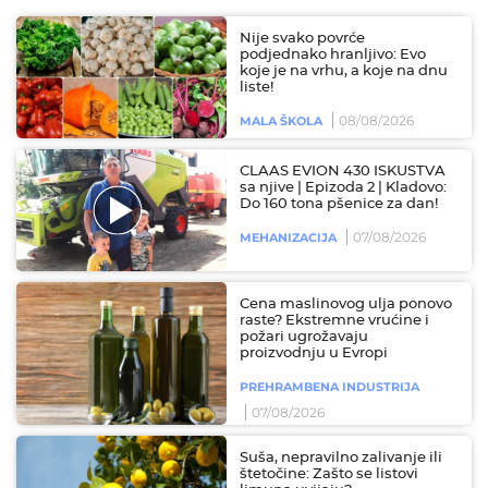
Nije svako povrće
podjednako hranljivo: Evo
koje je na vrhu, a koje na dnu
liste!
08/08/2026
MALA ŠKOLA
CLAAS EVION 430 ISKUSTVA
sa njive | Epizoda 2 | Kladovo:
Do 160 tona pšenice za dan!
07/08/2026
MEHANIZACIJA
Cena maslinovog ulja ponovo
raste? Ekstremne vrućine i
požari ugrožavaju
proizvodnju u Evropi
PREHRAMBENA INDUSTRIJA
07/08/2026
Suša, nepravilno zalivanje ili
štetočine: Zašto se listovi