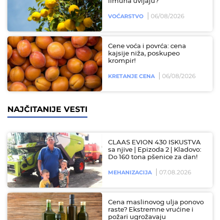
limuna uvijaju?
06/08/2026
VOĆARSTVO
Cene voća i povrća: cena
kajsije niža, poskupeo
krompir!
06/08/2026
KRETANJE CENA
NAJČITANIJE VESTI
CLAAS EVION 430 ISKUSTVA
sa njive | Epizoda 2 | Kladovo:
Do 160 tona pšenice za dan!
07.08.2026
MEHANIZACIJA
Cena maslinovog ulja ponovo
raste? Ekstremne vrućine i
požari ugrožavaju