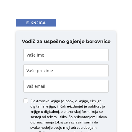
E-KNJIGA
Vodič za uspešno gajenje borovnice
Elektronska knjiga (e-book, e-knjiga, eknjiga,
digitalna knjiga, ili čak e-izdanje) je publikacija
knjige u digitalnoj, elektronskoj formi koja se
sastoji od teksta i slika. Sa prihvatanjem uslova
o
preuzimanju E-knjige
saglasan sam i da
svake nedelje svoju mejl adresu dobijam