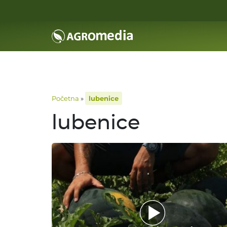
Početna
»
lubenice
lubenice