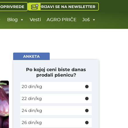
PRIJAVI SE NA NEWSLETTER
JOPRIVREDE
Blog
Vesti
AGRO PRIČE
Još
ANKETA
Po kojoj ceni biste danas
prodali pšenicu?
20 din/kg
22 din/kg
24 din/kg
26 din/kg