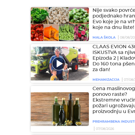
Nije svako povrć
podjednako hranl
Evo koje je na vr
koje na dnu liste!
MALA ŠKOLA
08/08/20
CLAAS EVION 43
ISKUSTVA sa njive
Epizoda 2 | Klado
Do 160 tona pšen
za dan!
MEHANIZACIJA
07/08/
Cena maslinovog 
ponovo raste?
Ekstremne vrućin
požari ugrožavaj
proizvodnju u Ev
PREHRAMBENA INDUST
07/08/2026