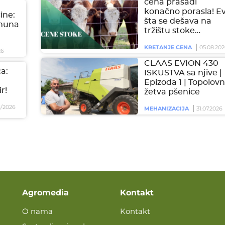
cena prasadi
konačno porasla! E
čine:
šta se dešava na
imuna
tržištu stoke…
KRETANJE CENA
05.08.202
26
CLAAS EVION 430
a:
ISKUSTVA sa njive |
Epizoda 1 | Topolovn
r!
žetva pšenice
/2026
MEHANIZACIJA
31.07.2026
Agromedia
Kontakt
O nama
Kontakt