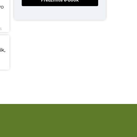
vo
6
ik,