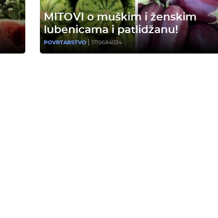
O
MITOVI o muškim i ženskim
lubenicama i patlidžanu!
POVRTARSTVO
1719684034