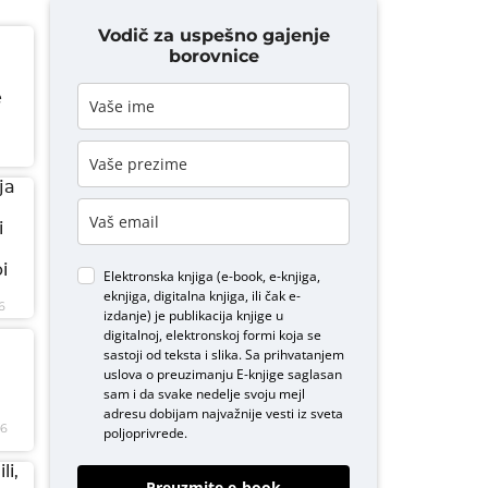
Vodič za uspešno gajenje
borovnice
e
ja
i
i
Elektronska knjiga (e-book, e-knjiga,
eknjiga, digitalna knjiga, ili čak e-
6
izdanje) je publikacija knjige u
digitalnoj, elektronskoj formi koja se
sastoji od teksta i slika. Sa prihvatanjem
uslova o
preuzimanju E-knjige
saglasan
sam i da svake nedelje svoju mejl
adresu dobijam najvažnije vesti iz sveta
26
poljoprivrede.
li,
Preuzmite e-book