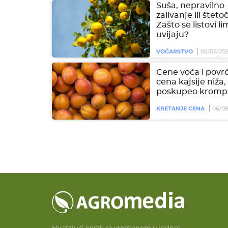
Suša, nepravilno
zalivanje ili šteto
Zašto se listovi l
uvijaju?
VOĆARSTVO
06/08/20
Cene voća i povrć
cena kajsije niža,
poskupeo krompi
KRETANJE CENA
06/08
Hvatajući korak sa vremenom u jednoj