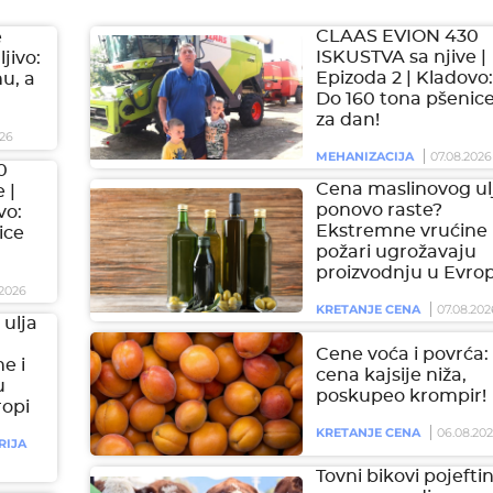
CLAAS EVION 430
e
ISKUSTVA sa njive |
jivo:
Epizoda 2 | Kladovo:
hu, a
Do 160 tona pšenic
za dan!
26
MEHANIZACIJA
07.08.2026
0
Cena maslinovog ul
 |
ponovo raste?
vo:
Ekstremne vrućine 
ice
požari ugrožavaju
proizvodnju u Evrop
2026
KRETANJE CENA
07.08.202
ulja
Cene voća i povrća:
e i
cena kajsije niža,
u
poskupeo krompir!
ropi
KRETANJE CENA
06.08.20
RIJA
Tovni bikovi pojeftini