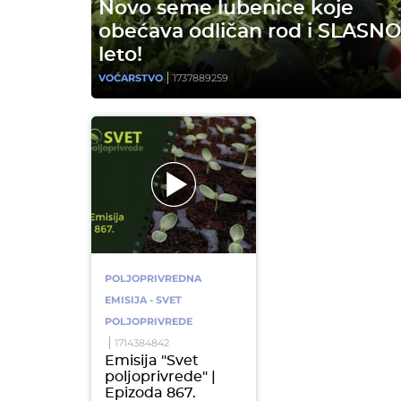
Novo seme lubenice koje
obećava odličan rod i SLASN
leto!
VOĆARSTVO
1737889259
POLJOPRIVREDNA
EMISIJA - SVET
POLJOPRIVREDE
1714384842
Emisija "Svet
poljoprivrede" |
Epizoda 867.