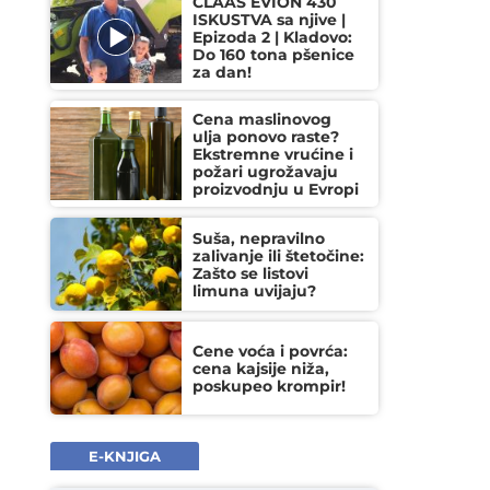
CLAAS EVION 430
ISKUSTVA sa njive |
Epizoda 2 | Kladovo:
Do 160 tona pšenice
za dan!
Cena maslinovog
ulja ponovo raste?
Ekstremne vrućine i
požari ugrožavaju
proizvodnju u Evropi
Suša, nepravilno
zalivanje ili štetočine:
Zašto se listovi
limuna uvijaju?
Cene voća i povrća:
cena kajsije niža,
poskupeo krompir!
E-KNJIGA