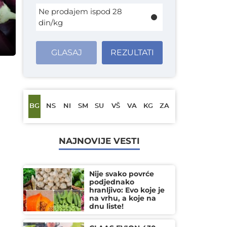
Ne prodajem ispod 28
din/kg
GLASAJ
REZULTATI
BG
NS
NI
SM
SU
VŠ
VA
KG
ZA
NAJNOVIJE VESTI
Nije svako povrće
podjednako
hranljivo: Evo koje je
na vrhu, a koje na
dnu liste!