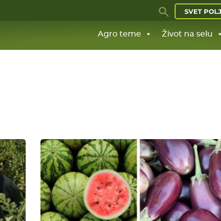
SVET POL
Agro teme
Život na selu