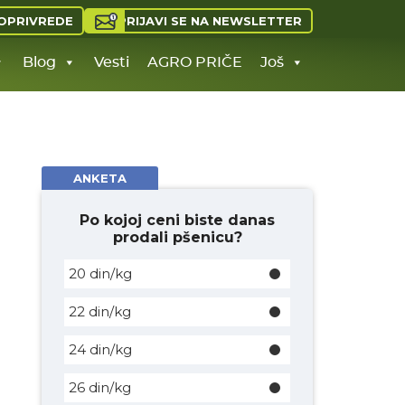
PRIJAVI SE NA NEWSLETTER
OPRIVREDE
Blog
Vesti
AGRO PRIČE
Još
ANKETA
Po kojoj ceni biste danas
prodali pšenicu?
20 din/kg
22 din/kg
24 din/kg
26 din/kg