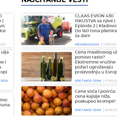
0
CLAAS EVION 430
 |
ISKUSTVA sa njive |
vo:
Epizoda 2 | Kladovo:
ice
Do 160 tona pšenic
za dan!
2026
MEHANIZACIJA
07.08.2026
ulja
Cena maslinovog ul
ponovo raste?
e i
Ekstremne vrućine 
u
požari ugrožavaju
ropi
proizvodnju u Evrop
RIJA
KRETANJE CENA
07.08.202
Cene voća i povrća:
cena kajsije niža,
čine:
poskupeo krompir!
imuna
KRETANJE CENA
06.08.20