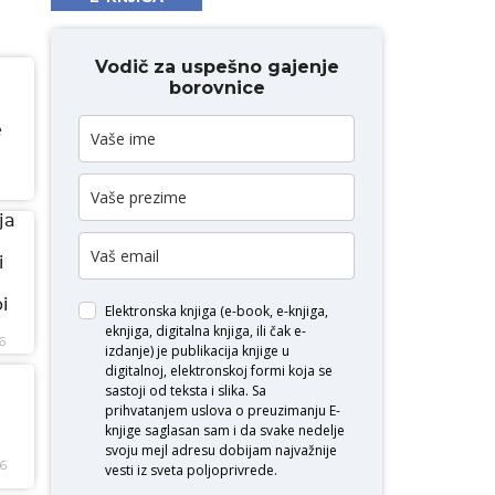
Vodič za uspešno gajenje
borovnice
e
ja
i
i
Elektronska knjiga (e-book, e-knjiga,
eknjiga, digitalna knjiga, ili čak e-
6
izdanje) je publikacija knjige u
digitalnoj, elektronskoj formi koja se
sastoji od teksta i slika. Sa
prihvatanjem uslova o
preuzimanju E-
knjige
saglasan sam i da svake nedelje
svoju mejl adresu dobijam najvažnije
26
vesti iz sveta poljoprivrede.