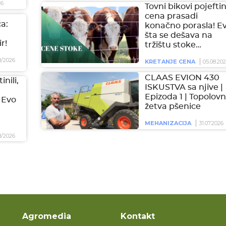
26
Tovni bikovi pojeftini
cena prasadi
a:
konačno porasla! E
šta se dešava na
r!
tržištu stoke…
8/2026
KRETANJE CENA
05.08.20
CLAAS EVION 430
inili,
ISKUSTVA sa njive |
Epizoda 1 | Topolovn
 Evo
žetva pšenice
MEHANIZACIJA
31.07.2026
8/2026
Agromedia
Kontakt