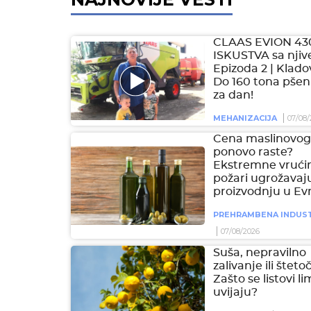
CLAAS EVION 43
ISKUSTVA sa njive
Epizoda 2 | Klado
Do 160 tona pšen
za dan!
MEHANIZACIJA
07/08/
Cena maslinovog 
ponovo raste?
Ekstremne vrućin
požari ugrožavaj
proizvodnju u Ev
PREHRAMBENA INDUST
07/08/2026
Suša, nepravilno
zalivanje ili šteto
Zašto se listovi l
uvijaju?