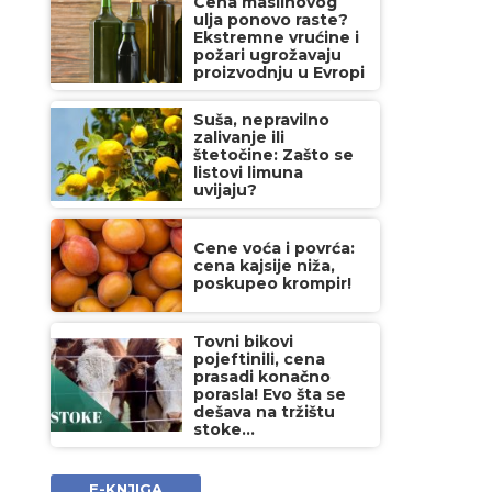
Cena maslinovog
ulja ponovo raste?
Ekstremne vrućine i
požari ugrožavaju
proizvodnju u Evropi
Suša, nepravilno
zalivanje ili
štetočine: Zašto se
listovi limuna
uvijaju?
Cene voća i povrća:
cena kajsije niža,
poskupeo krompir!
Tovni bikovi
pojeftinili, cena
prasadi konačno
porasla! Evo šta se
dešava na tržištu
stoke...
E-KNJIGA