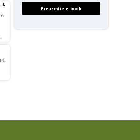
li,
Preuzmite e-book
vo
26
ik,