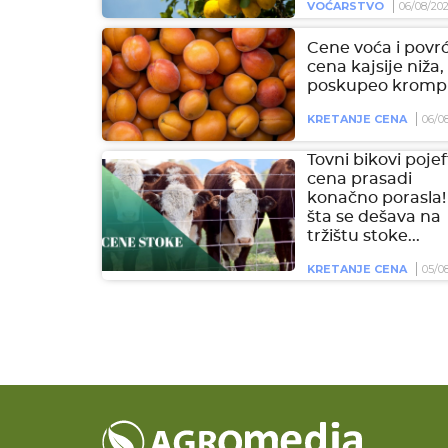
VOĆARSTVO
06/08/20
Cene voća i povrć
cena kajsije niža,
poskupeo krompi
KRETANJE CENA
06/0
Tovni bikovi pojeft
cena prasadi
konačno porasla!
šta se dešava na
tržištu stoke...
KRETANJE CENA
05/0