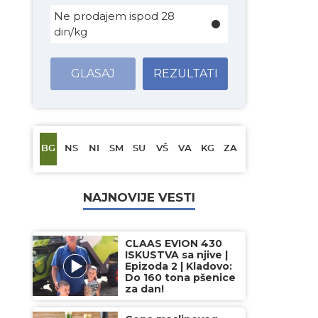
Ne prodajem ispod 28
din/kg
GLASAJ
REZULTATI
BG
NS
NI
SM
SU
VŠ
VA
KG
ZA
NAJNOVIJE VESTI
CLAAS EVION 430
ISKUSTVA sa njive |
Epizoda 2 | Kladovo:
Do 160 tona pšenice
za dan!