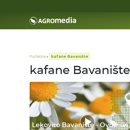
Početna
»
kafane Bavanište
kafane Bavanište
Lekovito Bavanište - Ovde svi