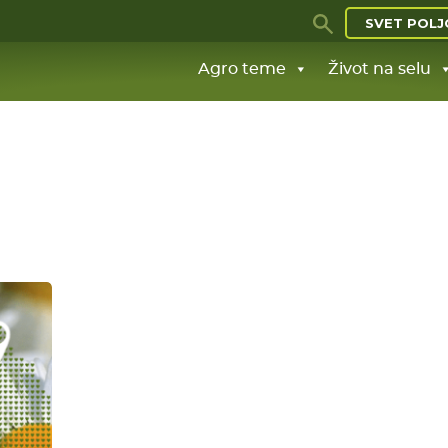
SVET POLJ
Agro teme
Život na selu