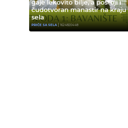
gaje lekovito bilje, a postoji i
čudotvoran manastir na kraju
sela
PRIČE SA SELA
1624820448