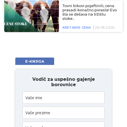
Tovni bikovi pojeftinili, cena
prasadi konačno porasla! Evo
šta se dešava na tržištu
stoke…
05.08.2026
KRETANJE CENA
E-KNJIGA
Vodič za uspešno gajenje
borovnice