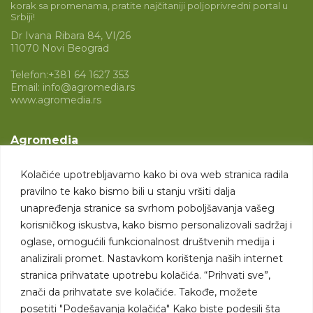
korak sa promenama, pratite najčitaniji poljoprivredni portal u
Srbiji!
Dr Ivana Ribara 84, VI/26
11070 Novi Beograd
Telefon:
+381 64 1627 353
Email:
info@agromedia.rs
www.agromedia.rs
Agromedia
O nama
Kolačiće upotrebljavamo kako bi ova web stranica radila
Svet poljoprivrede
pravilno te kako bismo bili u stanju vršiti dalja
Marketing usluge
unapređenja stranice sa svrhom poboljšavanja vašeg
korisničkog iskustva, kako bismo personalizovali sadržaj i
Tražimo saradnike
oglase, omogućili funkcionalnost društvenih medija i
analizirali promet. Nastavkom korištenja naših internet
Kontakt
stranica prihvatate upotrebu kolačića. “Prihvati sve”,
znači da prihvatate sve kolačiće. Takođe, možete
Kontakt
posetiti "Podešavanja kolačića" Kako biste podesili šta