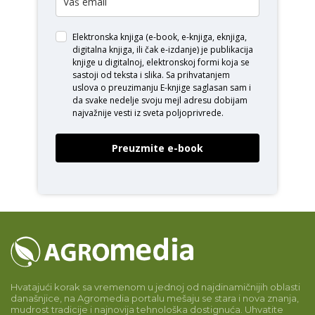
Elektronska knjiga (e-book, e-knjiga, eknjiga,
digitalna knjiga, ili čak e-izdanje) je publikacija
knjige u digitalnoj, elektronskoj formi koja se
sastoji od teksta i slika. Sa prihvatanjem
uslova o
preuzimanju E-knjige
saglasan sam i
da svake nedelje svoju mejl adresu dobijam
najvažnije vesti iz sveta poljoprivrede.
Preuzmite e-book
Hvatajući korak sa vremenom u jednoj od najdinamičnijih oblasti
današnjice, na Agromedia portalu mešaju se stara i nova znanja,
mudrost tradicije i najnovija tehnološka dostignuća. Uhvatite