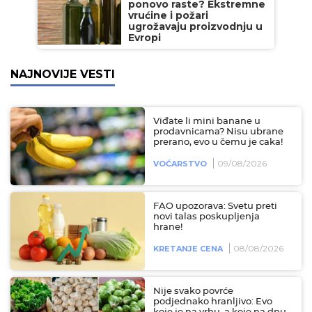
ponovo raste? Ekstremne
vrućine i požari
ugrožavaju proizvodnju u
Evropi
NAJNOVIJE VESTI
Viđate li mini banane u
prodavnicama? Nisu ubrane
prerano, evo u čemu je caka!
09/08/2026
VOĆARSTVO
FAO upozorava: Svetu preti
novi talas poskupljenja
hrane!
08/08/2026
KRETANJE CENA
Nije svako povrće
podjednako hranljivo: Evo