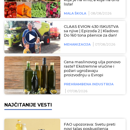
koje je na vrhu, a koje na dnu
liste!
08/08/2026
MALA ŠKOLA
CLAAS EVION 430 ISKUSTVA
sa njive | Epizoda 2 | Kladovo:
Do 160 tona pšenice za dan!
07/08/2026
MEHANIZACIJA
Cena maslinovog ulja ponovo
raste? Ekstremne vrućine i
požari ugrožavaju
proizvodnju u Evropi
PREHRAMBENA INDUSTRIJA
07/08/2026
NAJČITANIJE VESTI
FAO upozorava: Svetu preti
novi talas poskupljenja