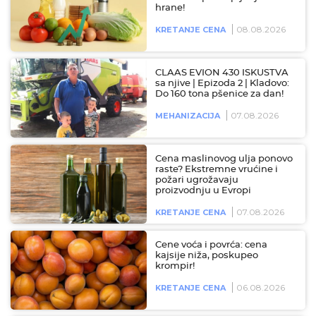
hrane!
08.08.2026
KRETANJE CENA
CLAAS EVION 430 ISKUSTVA
sa njive | Epizoda 2 | Kladovo:
Do 160 tona pšenice za dan!
07.08.2026
MEHANIZACIJA
Cena maslinovog ulja ponovo
raste? Ekstremne vrućine i
požari ugrožavaju
proizvodnju u Evropi
07.08.2026
KRETANJE CENA
Cene voća i povrća: cena
kajsije niža, poskupeo
krompir!
06.08.2026
KRETANJE CENA