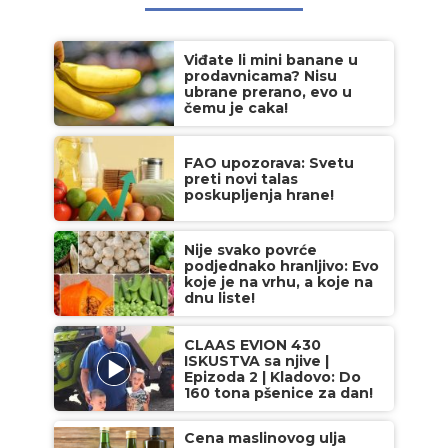
Viđate li mini banane u
prodavnicama? Nisu
ubrane prerano, evo u
čemu je caka!
FAO upozorava: Svetu
preti novi talas
poskupljenja hrane!
Nije svako povrće
podjednako hranljivo: Evo
koje je na vrhu, a koje na
dnu liste!
CLAAS EVION 430
ISKUSTVA sa njive |
Epizoda 2 | Kladovo: Do
160 tona pšenice za dan!
Cena maslinovog ulja