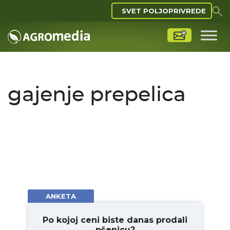
SVET POLJOPRIVREDE
gajenje prepelica
ANKETA
Po kojoj ceni biste danas prodali
pšenicu?