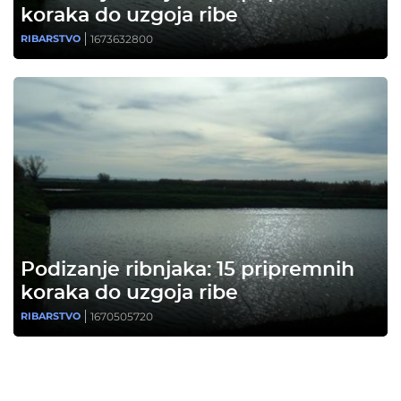
koraka do uzgoja ribe
1673632800
RIBARSTVO
Podizanje ribnjaka: 15 pripremnih
koraka do uzgoja ribe
1670505720
RIBARSTVO