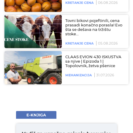
06.08.2026
KRETANJE CENA
Tovni bikovi pojeftinili, cena
prasadi konačno porasla! Evo
šta se dešava na tržištu
stoke…
05.08.2026
KRETANJE CENA
CLAAS EVION 430 ISKUSTVA
sa njive | Epizoda 1 |
Topolovnik, žetva pšenice
31.07.2026
MEHANIZACIJA
E-KNJIGA