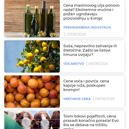
Cena maslinovog ulja ponovo
raste? Ekstremne vrućine i
požari ugrožavaju
proizvodnju u Evropi
PREHRAMBENA INDUSTRIJA
07/08/2026
Suša, nepravilno zalivanje ili
štetočine: Zašto se listovi
limuna uvijaju?
06/08/2026
VOĆARSTVO
Cene voća i povrća: cena
kajsije niža, poskupeo
krompir!
06/08/2026
KRETANJE CENA
Tovni bikovi pojeftinili, cena
prasadi konačno porasla! Evo
šta se dešava na tržištu