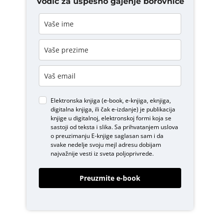
Vodič za uspešno gajenje borovnice
Elektronska knjiga (e-book, e-knjiga, eknjiga,
digitalna knjiga, ili čak e-izdanje) je publikacija
knjige u digitalnoj, elektronskoj formi koja se
sastoji od teksta i slika. Sa prihvatanjem uslova
o
preuzimanju E-knjige
saglasan sam i da
svake nedelje svoju mejl adresu dobijam
najvažnije vesti iz sveta poljoprivrede.
Preuzmite e-book