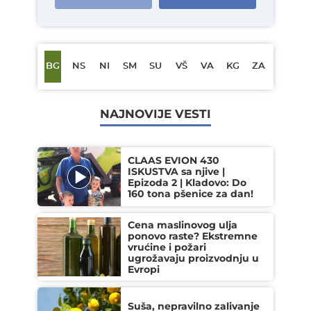
BG
NS
NI
SM
SU
VŠ
VA
KG
ZA
NAJNOVIJE VESTI
CLAAS EVION 430
ISKUSTVA sa njive |
Epizoda 2 | Kladovo: Do
160 tona pšenice za dan!
Cena maslinovog ulja
ponovo raste? Ekstremne
vrućine i požari
ugrožavaju proizvodnju u
Evropi
Suša, nepravilno zalivanje