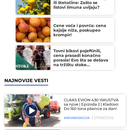
ili štetočine: Zašto se
listovi limuna uvijaju?
Cene voća i povrća: cena
kajsije niža, poskupeo
krompir!
Tovni bikovi pojeftinili,
cena prasadi konačno
porasla! Evo šta se dešava
na tržištu stoke...
NAJNOVIJE VESTI
CLAAS EVION 430 ISKUSTVA
sa njive | Epizoda 2 | Kladovo:
Do 160 tona pšenice za dan!
07/08/2026
MEHANIZACIJA