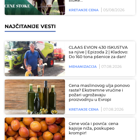
stoke...
05/08/2026
KRETANJE CENA
NAJČITANIJE VESTI
CLAAS EVION 430 ISKUSTVA
sa njive | Epizoda 2 | Kladovo:
Do 160 tona pšenice za dan!
07.08.2026
MEHANIZACIJA
Cena maslinovog ulja ponovo
raste? Ekstremne vrućine i
požari ugrožavaju
proizvodnju u Evropi
07.08.2026
KRETANJE CENA
Cene voća i povrća: cena
kajsije niža, poskupeo
krompir!