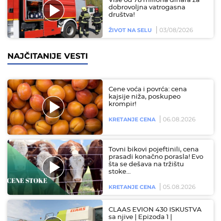
Više od 78 miliona dinara za
dobrovoljna vatrogasna
društva!
03/08/2026
ŽIVOT NA SELU
NAJČITANIJE VESTI
Cene voća i povrća: cena
kajsije niža, poskupeo
krompir!
06.08.2026
KRETANJE CENA
Tovni bikovi pojeftinili, cena
prasadi konačno porasla! Evo
šta se dešava na tržištu
stoke…
05.08.2026
KRETANJE CENA
CLAAS EVION 430 ISKUSTVA
sa njive | Epizoda 1 |