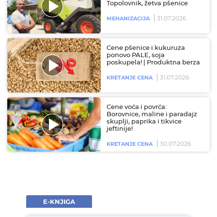
Topolovnik, žetva pšenice
31.07.2026
MEHANIZACIJA
Cene pšenice i kukuruza
ponovo PALE, soja
poskupela! | Produktna berza
31.07.2026
KRETANJE CENA
Cene voća i povrća:
Borovnice, maline i paradajz
skuplji, paprika i tikvice
jeftinije!
30.07.2026
KRETANJE CENA
E-KNJIGA