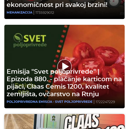
ekonomičnost pri svakoj brzini!
1735929012
MEHANIZACIJA
Emisija "Svet poljoprivrede" |
Epizoda 880. - plaćanje karticom na
pijaci, Claas Cemis 1200, kvalitet
zemljišta, ovčarstvo na Rtnju
1722247229
POLJOPRIVREDNA EMISIJA - SVET POLJOPRIVREDE