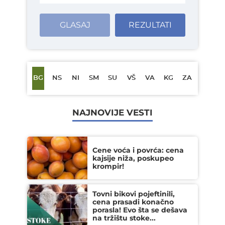
GLASAJ
REZULTATI
BG
NS
NI
SM
SU
VŠ
VA
KG
ZA
NAJNOVIJE VESTI
Cene voća i povrća: cena
kajsije niža, poskupeo
krompir!
Tovni bikovi pojeftinili,
cena prasadi konačno
porasla! Evo šta se dešava
na tržištu stoke...