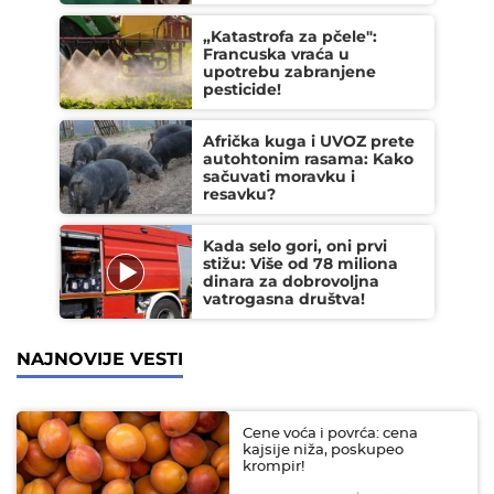
„Katastrofa za pčele":
Francuska vraća u
upotrebu zabranjene
pesticide!
Afrička kuga i UVOZ prete
autohtonim rasama: Kako
sačuvati moravku i
resavku?
Kada selo gori, oni prvi
stižu: Više od 78 miliona
dinara za dobrovoljna
vatrogasna društva!
NAJNOVIJE VESTI
Cene voća i povrća: cena
kajsije niža, poskupeo
krompir!