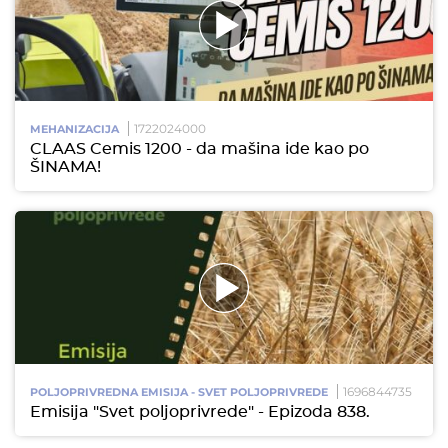
1722024000
MEHANIZACIJA
CLAAS Cemis 1200 - da mašina ide kao po
ŠINAMA!
1696844735
POLJOPRIVREDNA EMISIJA - SVET POLJOPRIVREDE
Emisija "Svet poljoprivrede" - Epizoda 838.