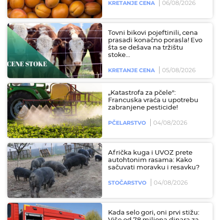
06/08/2026
KRETANJE CENA
Tovni bikovi pojeftinili, cena
prasadi konačno porasla! Evo
šta se dešava na tržištu
stoke...
05/08/2026
KRETANJE CENA
„Katastrofa za pčele":
Francuska vraća u upotrebu
zabranjene pesticide!
04/08/2026
PČELARSTVO
Afrička kuga i UVOZ prete
autohtonim rasama: Kako
sačuvati moravku i resavku?
04/08/2026
STOČARSTVO
Kada selo gori, oni prvi stižu: