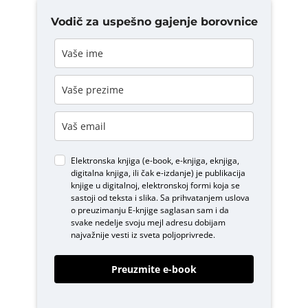
Vodič za uspešno gajenje borovnice
Elektronska knjiga (e-book, e-knjiga, eknjiga,
digitalna knjiga, ili čak e-izdanje) je publikacija
knjige u digitalnoj, elektronskoj formi koja se
sastoji od teksta i slika. Sa prihvatanjem uslova
o
preuzimanju E-knjige
saglasan sam i da
svake nedelje svoju mejl adresu dobijam
najvažnije vesti iz sveta poljoprivrede.
Preuzmite e-book