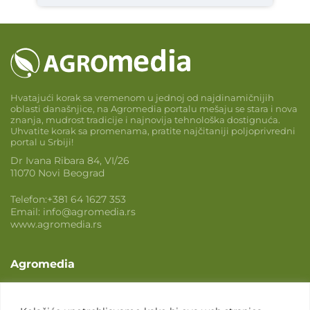
Hvatajući korak sa vremenom u jednoj od najdinamičnijih
oblasti današnjice, na Agromedia portalu mešaju se stara i nova
znanja, mudrost tradicije i najnovija tehnološka dostignuća.
Uhvatite korak sa promenama, pratite najčitaniji poljoprivredni
portal u Srbiji!
Dr Ivana Ribara 84, VI/26
11070 Novi Beograd
Telefon:
+381 64 1627 353
Email:
info@agromedia.rs
www.agromedia.rs
Agromedia
O nama