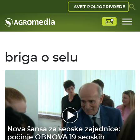
SVET POLJOPRIVREDE
briga o selu
Nova šansa za seoske zajednice:
počinje OBNOVA 19 seoskih