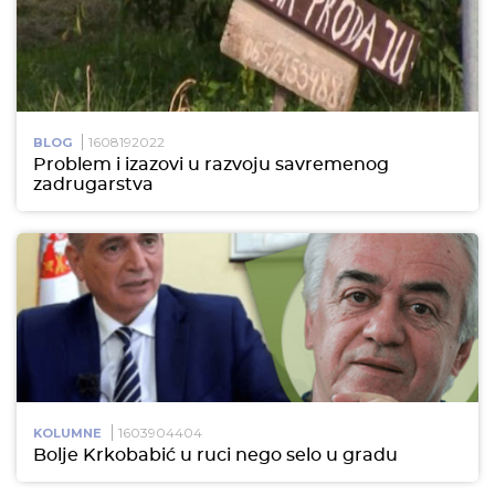
1608192022
BLOG
Problem i izazovi u razvoju savremenog
zadrugarstva
1603904404
KOLUMNE
Bolje Krkobabić u ruci nego selo u gradu