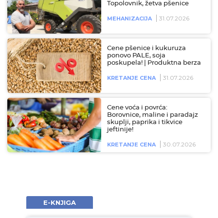
Topolovnik, žetva pšenice
31.07.2026
MEHANIZACIJA
Cene pšenice i kukuruza
ponovo PALE, soja
poskupela! | Produktna berza
31.07.2026
KRETANJE CENA
Cene voća i povrća:
Borovnice, maline i paradajz
skuplji, paprika i tikvice
jeftinije!
30.07.2026
KRETANJE CENA
E-KNJIGA