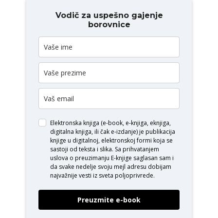
Vodič za uspešno gajenje
borovnice
Elektronska knjiga (e-book, e-knjiga, eknjiga,
digitalna knjiga, ili čak e-izdanje) je publikacija
knjige u digitalnoj, elektronskoj formi koja se
sastoji od teksta i slika. Sa prihvatanjem
uslova o
preuzimanju E-knjige
saglasan sam i
da svake nedelje svoju mejl adresu dobijam
najvažnije vesti iz sveta poljoprivrede.
Preuzmite e-book