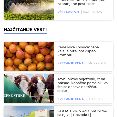
Francuska vraća u upotrebu
zabranjene pesticide!
04/08/2026
PČELARSTVO
NAJČITANIJE VESTI
Cene voća i povrća: cena
kajsije niža, poskupeo
krompir!
06.08.2026
KRETANJE CENA
Tovni bikovi pojeftinili, cena
prasadi konačno porasla! Evo
šta se dešava na tržištu
stoke…
05.08.2026
KRETANJE CENA
CLAAS EVION 430 ISKUSTVA
sa njive | Epizoda 1 |