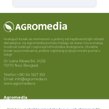
Hvatajući korak sa vremenom u jednoj od najdinamičnijih oblasti
današnjice, na Agromedia portalu mešaju se stara i nova znanja,
mudrost tradicije i najnovija tehnološka dostignuća. Uhvatite
korak sa promenama, pratite najčitaniji poljoprivredni portal u
Srbiji!
Dr Ivana Ribara 84, VI/26
11070 Novi Beograd
Telefon:
+381 64 1627 353
Email:
info@agromedia.rs
www.agromedia.rs
Agromedia
O nama