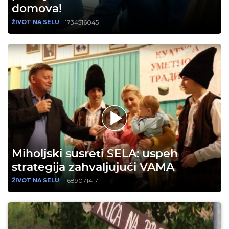
domova!
1734516045
ŽIVOT NA SELU
Miholjski susreti SELA: uspeh
strategija zahvaljujući VAMA
1689071417
ŽIVOT NA SELU