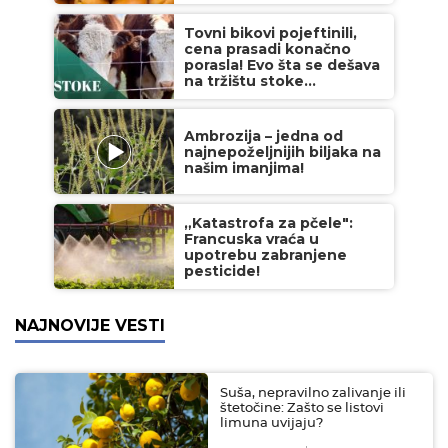
Tovni bikovi pojeftinili,
cena prasadi konačno
porasla! Evo šta se dešava
na tržištu stoke...
Ambrozija – jedna od
najnepoželjnijih biljaka na
našim imanjima!
„Katastrofa za pčele":
Francuska vraća u
upotrebu zabranjene
pesticide!
NAJNOVIJE VESTI
Suša, nepravilno zalivanje ili
štetočine: Zašto se listovi
limuna uvijaju?