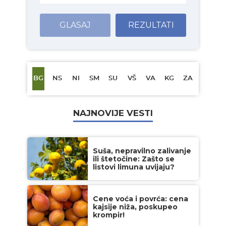
GLASAJ
REZULTATI
BG
NS
NI
SM
SU
VŠ
VA
KG
ZA
NAJNOVIJE VESTI
Suša, nepravilno zalivanje
ili štetočine: Zašto se
listovi limuna uvijaju?
Cene voća i povrća: cena
kajsije niža, poskupeo
krompir!