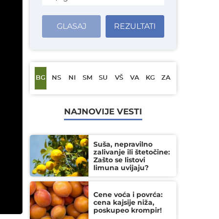
GLASAJ
REZULTATI
BG
NS
NI
SM
SU
VŠ
VA
KG
ZA
NAJNOVIJE VESTI
Suša, nepravilno
zalivanje ili štetočine:
Zašto se listovi
limuna uvijaju?
Cene voća i povrća:
cena kajsije niža,
poskupeo krompir!