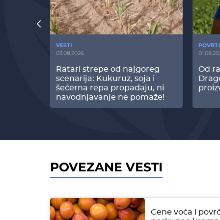
VESTI
POVRT
03.08.2026
01.08.20
radi
Ratari strepe od najgoreg
Od ra
z Biofor
scenarija: Kukuruz, soja i
Drag
ltata!
šećerna repa propadaju, ni
proiz
navodnjavanje ne pomaže!
POVEZANE VESTI
Cene voća i povrć