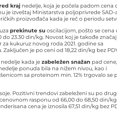
red kraj
nedelje, koja je počela padom cena
 je izveštaj Ministarstva poljoprivrede SAD-
ičkih proizvođača kada je reč o periodu setv
ruza
prekinute su
oscilacijom, pošto se cena 
do 23.30 din/kg. Novost koj je takođe značaj
or za kukuruz novog roda 2021. godine sa
Zaključen je po ceni od 18,22 din/kg bez PD
 nedelje kada je
zabeležen snažan
pad cene
u nedelje ponuda bila na nižem nivou, kao i
pšenicom sa proteinom min. 12% trgovalo se 
soje. Pozitivni trendovi zabeleženi su po drug
m cenovnom rasponu od 66,00 do 68,50 din/kg
nderisana cena je iznosila 67,51 din/kg bez 