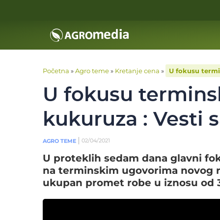
Početna
»
Agro teme
»
Kretanje cena
»
U fokusu termi
U fokusu terminsk
kukuruza : Vesti 
02/04/2021
AGRO TEME
U proteklih sedam dana glavni fok
na terminskim ugovorima novog r
ukupan promet robe u iznosu od 3