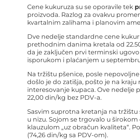
Cene kukuruza su se oporavile tek
p
proizvoda. Razlog za ovakvu promenu
kvartalnim zalihama i planovim amer
Dve nedelje standardne cene kuku
prethodnim danima kretala od 22.50 
da je zaključen prvi terminski ugov
isporukom i plaćanjem u septembru. 
Na tržištu pšenice, posle nepovoljne
došlo je do zatišja, pošto je na kraj
interesovanje kupaca. Ove nedelje 
22,00 din/kg bez PDV-a.
Sasvim suprotna kretanja na tržištu 
u nizu. Sojom se trgovalo u široko
klauzulom „uz obračun kvaliteta“. Po
(74,26 din/kg sa PDV-om).