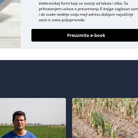
elektronskoj formi koja se sastoji od teksta i slika. Sa
prihvatanjem uslova o
preuzimanju E-knjige
saglasan sa
i da svake nedelje svoju mejl adresu dobijam najvažnije
vesti iz sveta poljoprivrede.
Preuzmite e-book