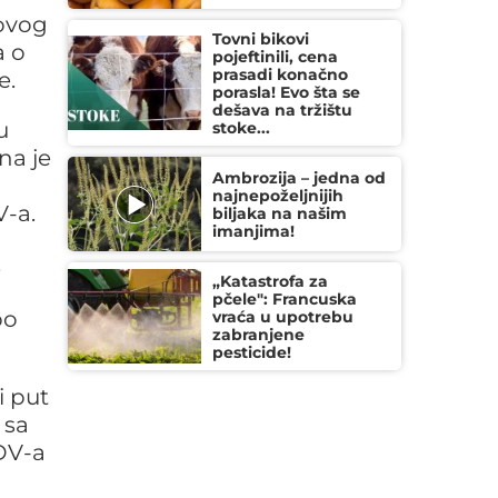
 ovog
Tovni bikovi
a o
pojeftinili, cena
prasadi konačno
e.
porasla! Evo šta se
dešava na tržištu
u
stoke...
na je
Ambrozija – jedna od
najnepoželjnijih
V-a.
biljaka na našim
imanjima!
,
„Katastrofa za
pčele": Francuska
po
vraća u upotrebu
zabranjene
pesticide!
i put
 sa
PDV-a