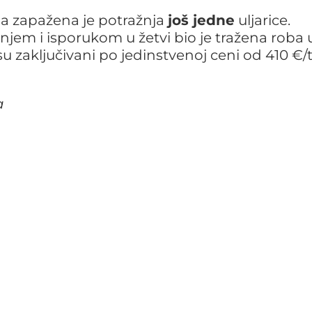
da zapažena je potražnja
još jedne
uljarice.
njem i isporukom u žetvi bio je tražena roba 
su zaključivani po jedinstvenoj ceni od 410 €/
a