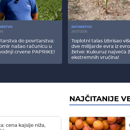
ARSTVO
RATARSTVO
26
29.07.2026
tarstva do povrtarstva:
Toplotni talas izbrisao vi
omir našao računicu u
dve milijarde evra iz evr
vodnji crvene PAPRIKE!
žetve: Kukuruz najveća ž
ekstremnih vrućina!
NAJČITANIJE VE
a: cena kajsije niža,