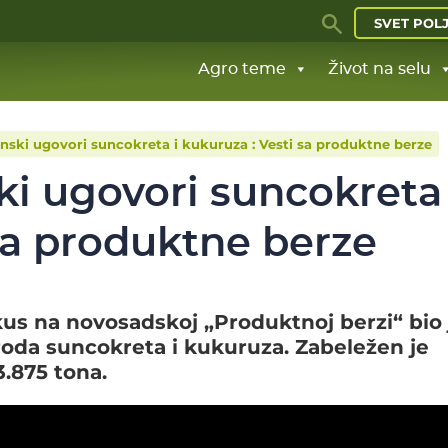
SVET POL
Agro teme
Život na selu
nski ugovori suncokreta i kukuruza : Vesti sa produktne berze
i ugovori suncokreta 
sa produktne berze
us na novosadskoj „Produktnoj berzi“ bio 
oda suncokreta i kukuruza. Zabeležen je
.875 tona.