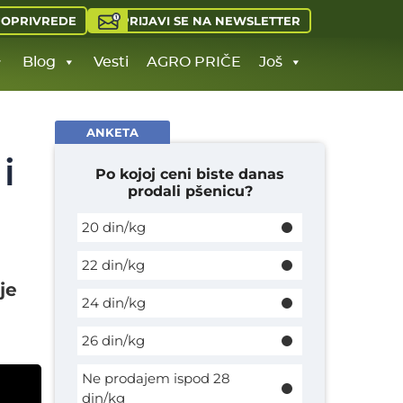
PRIJAVI SE NA NEWSLETTER
JOPRIVREDE
Blog
Vesti
AGRO PRIČE
Još
ANKETA
i
Po kojoj ceni biste danas
prodali pšenicu?
20 din/kg
22 din/kg
je
24 din/kg
26 din/kg
Ne prodajem ispod 28
din/kg