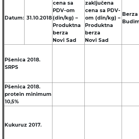
cena sa
zaključena
PDV-om
cena sa PDV-
Berza
Datum:
31.10.2018
(din/kg) –
om (din/kg) –
Budim
Produktna
Produktna
berza
berza
Novi Sad
Novi Sad
Pšenica 2018.
SRPS
Pšenica 2018.
protein minimum
10,5%
Kukuruz 2017.