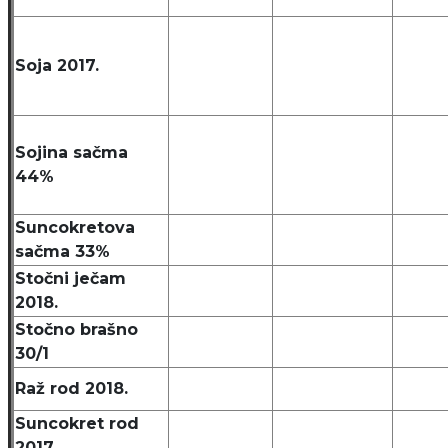
Soja 2017.
Sojina sačma
44%
Suncokretova
sačma 33%
Stočni ječam
2018.
Stočno brašno
30/1
Raž rod 2018.
Suncokret rod
2017.