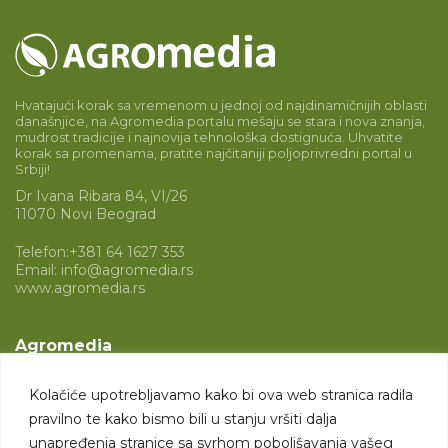
Hvatajući korak sa vremenom u jednoj od najdinamičnijih oblasti
današnjice, na Agromedia portalu mešaju se stara i nova znanja,
mudrost tradicije i najnovija tehnološka dostignuća. Uhvatite
korak sa promenama, pratite najčitaniji poljoprivredni portal u
Srbiji!
Dr Ivana Ribara 84, VI/26
11070 Novi Beograd
Telefon:
+381 64 1627 353
Email:
info@agromedia.rs
www.agromedia.rs
Agromedia
O nama
Kolačiće upotrebljavamo kako bi ova web stranica radila
Svet poljoprivrede
pravilno te kako bismo bili u stanju vršiti dalja
Marketing usluge
unapređenja stranice sa svrhom poboljšavanja vašeg