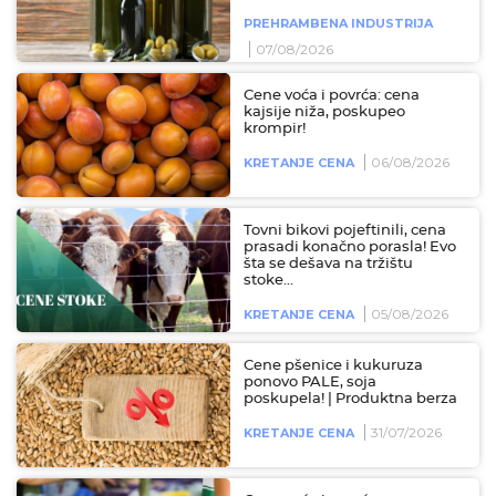
PREHRAMBENA INDUSTRIJA
07/08/2026
Cene voća i povrća: cena
kajsije niža, poskupeo
krompir!
06/08/2026
KRETANJE CENA
Tovni bikovi pojeftinili, cena
prasadi konačno porasla! Evo
šta se dešava na tržištu
stoke...
05/08/2026
KRETANJE CENA
Cene pšenice i kukuruza
ponovo PALE, soja
poskupela! | Produktna berza
31/07/2026
KRETANJE CENA