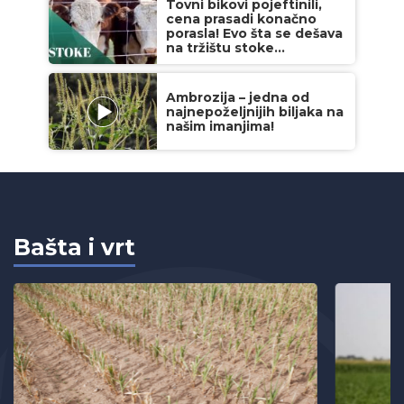
Tovni bikovi pojeftinili,
cena prasadi konačno
porasla! Evo šta se dešava
na tržištu stoke...
Ambrozija – jedna od
najnepoželjnijih biljaka na
našim imanjima!
Bašta i vrt