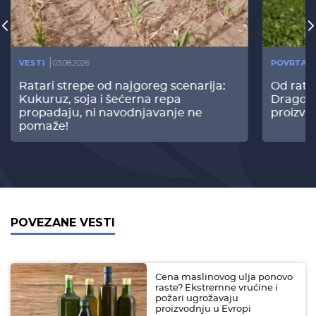
VESTI
03.08.2026
POVRTAR
Ratari strepe od najgoreg scenarija:
Od rata
Kukuruz, soja i šećerna repa
Dragomi
propadaju, ni navodnjavanje ne
proizvo
pomaže!
POVEZANE VESTI
Cena maslinovog ulja ponovo
raste? Ekstremne vrućine i
požari ugrožavaju
proizvodnju u Evropi