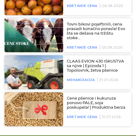
06.08.2026
KRETANJE CENA
Tovni bikovi pojeftinili, cena
prasadi konačno porasla! Evo
šta se dešava na tržištu
stoke…
05.08.2026
KRETANJE CENA
CLAAS EVION 430 ISKUSTVA
sa njive | Epizoda 1 |
Topolovnik, žetva pšenice
31.07.2026
MEHANIZACIJA
Cene pšenice i kukuruza
ponovo PALE, soja
poskupela! | Produktna berza
31.07.2026
KRETANJE CENA