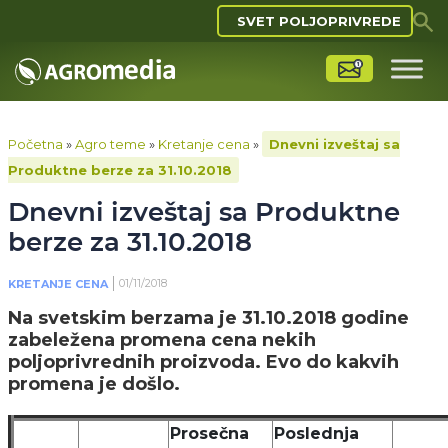
SVET POLJOPRIVREDE
Početna
»
Agro teme
»
Kretanje cena
»
Dnevni izveštaj sa
Produktne berze za 31.10.2018
Dnevni izveštaj sa Produktne
berze za 31.10.2018
01/11/2018
KRETANJE CENA
Na svetskim berzama je 31.10.2018 godine
zabeležena promena cena nekih
poljoprivrednih proizvoda. Evo do kakvih
promena je došlo.
Prosečna
Poslednja