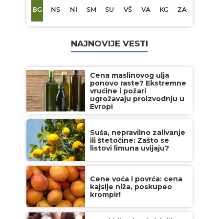
BG
NS
NI
SM
SU
VŠ
VA
KG
ZA
NAJNOVIJE VESTI
Cena maslinovog ulja
ponovo raste? Ekstremne
vrućine i požari
ugrožavaju proizvodnju u
Evropi
Suša, nepravilno zalivanje
ili štetočine: Zašto se
listovi limuna uvijaju?
Cene voća i povrća: cena
kajsije niža, poskupeo
krompir!