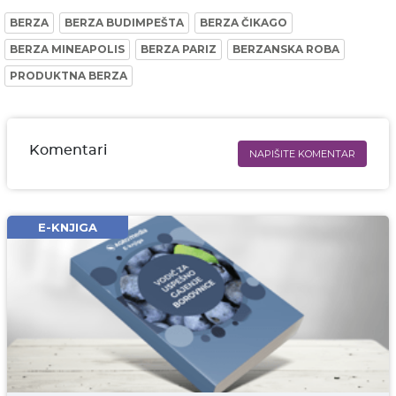
BERZA
BERZA BUDIMPEŠTA
BERZA ČIKAGO
BERZA MINEAPOLIS
BERZA PARIZ
BERZANSKA ROBA
PRODUKTNA BERZA
Komentari
NAPIŠITE KOMENTAR
Ime i prezime* obavezno
Email* obavezno
E-KNJIGA
Komentar* obavezno