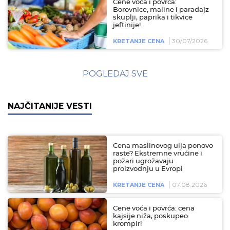
Cene voća i povrća:
Borovnice, maline i paradajz
skuplji, paprika i tikvice
jeftinije!
30/07/2026
KRETANJE CENA
POGLEDAJ SVE
NAJČITANIJE VESTI
Cena maslinovog ulja ponovo
raste? Ekstremne vrućine i
požari ugrožavaju
proizvodnju u Evropi
07.08.2026
KRETANJE CENA
Cene voća i povrća: cena
kajsije niža, poskupeo
krompir!