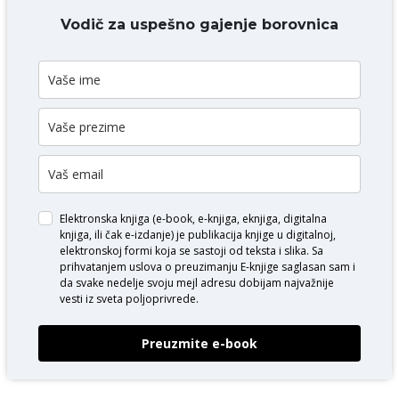
DODAJ KOMENTAR
Vodič za uspešno gajenje borovnica
Elektronska knjiga (e-book, e-knjiga, eknjiga, digitalna
knjiga, ili čak e-izdanje) je publikacija knjige u digitalnoj,
elektronskoj formi koja se sastoji od teksta i slika. Sa
prihvatanjem uslova o
preuzimanju E-knjige
saglasan sam i
da svake nedelje svoju mejl adresu dobijam najvažnije
vesti iz sveta poljoprivrede.
Preuzmite e-book