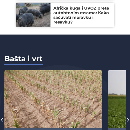
Afrička kuga i UVOZ prete
autohtonim rasama: Kako
sačuvati moravku i
resavku?
Bašta i vrt