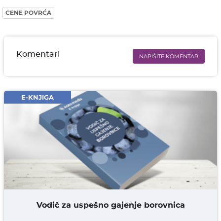
CENE POVRĆA
Komentari
NAPIŠITE KOMENTAR
Ime i prezime* obavezno
Email* obavezno
E-KNJIGA
Komentar* obavezno
DODAJ KOMENTAR
Vodič za uspešno gajenje borovnica