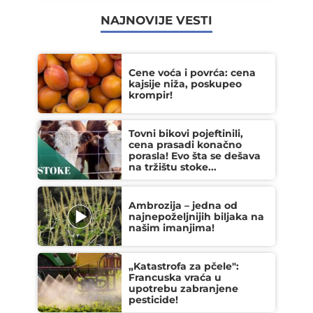
NAJNOVIJE VESTI
Cene voća i povrća: cena
kajsije niža, poskupeo
krompir!
Tovni bikovi pojeftinili,
cena prasadi konačno
porasla! Evo šta se dešava
na tržištu stoke...
Ambrozija – jedna od
najnepoželjnijih biljaka na
našim imanjima!
„Katastrofa za pčele":
Francuska vraća u
upotrebu zabranjene
pesticide!