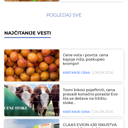
POGLEDAJ SVE
NAJČITANIJE VESTI
Cene voća i povrća: cena
kajsije niža, poskupeo
krompir!
06.08.2026
KRETANJE CENA
Tovni bikovi pojeftinili, cena
prasadi konačno porasla! Evo
šta se dešava na tržištu
stoke…
05.08.2026
KRETANJE CENA
CLAAS EVION 430 ISKUSTVA