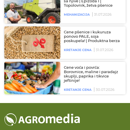
sa njive | Epizoda 1 |
Topolovnik, žetva pšenice
31.07.2026
MEHANIZACIJA
Cene pšenice i kukuruza
ponovo PALE, soja
poskupela! | Produktna berza
31.07.2026
KRETANJE CENA
Cene voća i povrća:
Borovnice, maline i paradajz
skuplji, paprika i tikvice
jeftinije!
30.07.2026
KRETANJE CENA