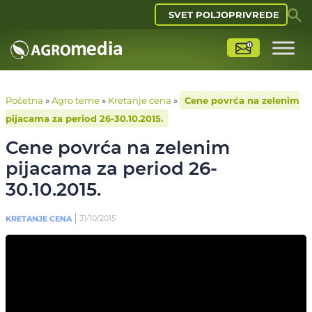
SVET POLJOPRIVREDE
Početna
»
Agro teme
»
Kretanje cena
»
Cene povrća na zelenim
pijacama za period 26-30.10.2015.
Cene povrća na zelenim
pijacama za period 26-
30.10.2015.
31/10/2015
KRETANJE CENA