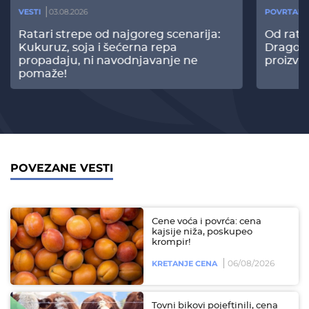
VESTI
03.08.2026
POVRTARS
Ratari strepe od najgoreg scenarija:
Od rata
Kukuruz, soja i šećerna repa
Dragomi
propadaju, ni navodnjavanje ne
proizvo
pomaže!
POVEZANE VESTI
Cene voća i povrća: cena
kajsije niža, poskupeo
krompir!
06/08/2026
KRETANJE CENA
Tovni bikovi pojeftinili, cena