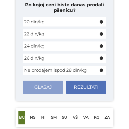
Po kojoj ceni biste danas prodali
pšenicu?
20 din/kg
22 din/kg
24 din/kg
26 din/kg
Ne prodajem ispod 28 din/kg
GLASAJ
REZULTATI
BG
NS
NI
SM
SU
VŠ
VA
KG
ZA