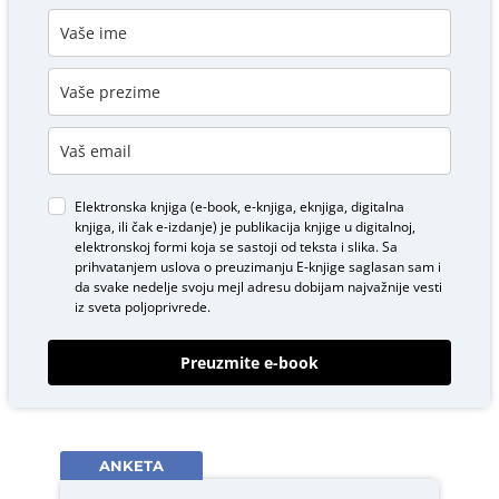
Elektronska knjiga (e-book, e-knjiga, eknjiga, digitalna
knjiga, ili čak e-izdanje) je publikacija knjige u digitalnoj,
elektronskoj formi koja se sastoji od teksta i slika. Sa
prihvatanjem uslova o
preuzimanju E-knjige
saglasan sam i
da svake nedelje svoju mejl adresu dobijam najvažnije vesti
iz sveta poljoprivrede.
Preuzmite e-book
ANKETA