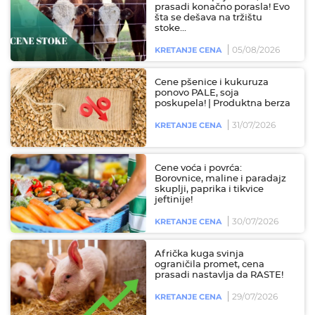
prasadi konačno porasla! Evo
šta se dešava na tržištu
stoke...
05/08/2026
KRETANJE CENA
Cene pšenice i kukuruza
ponovo PALE, soja
poskupela! | Produktna berza
31/07/2026
KRETANJE CENA
Cene voća i povrća:
Borovnice, maline i paradajz
skuplji, paprika i tikvice
jeftinije!
30/07/2026
KRETANJE CENA
Afrička kuga svinja
ograničila promet, cena
prasadi nastavlja da RASTE!
29/07/2026
KRETANJE CENA