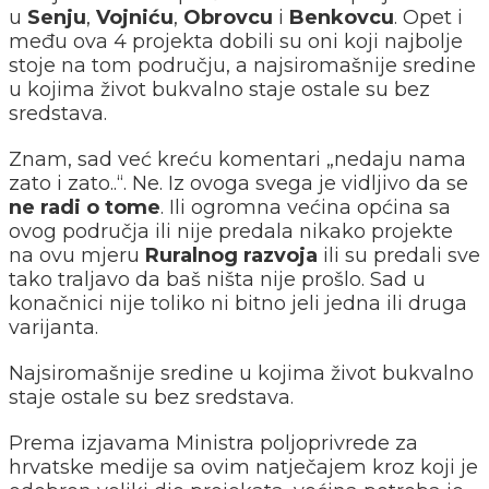
u
Senju
,
Vojniću
,
Obrovcu
i
Benkovcu
. Opet i
među ova 4 projekta dobili su oni koji najbolje
stoje na tom području, a najsiromašnije sredine
u kojima život bukvalno staje ostale su bez
sredstava.
Znam, sad već kreću komentari „nedaju nama
zato i zato..“. Ne. Iz ovoga svega je vidljivo da se
ne radi o tome
. Ili ogromna većina općina sa
ovog područja ili nije predala nikako projekte
na ovu mjeru
Ruralnog razvoja
ili su predali sve
tako traljavo da baš ništa nije prošlo. Sad u
konačnici nije toliko ni bitno jeli jedna ili druga
varijanta.
Najsiromašnije sredine u kojima život bukvalno
staje ostale su bez sredstava.
Prema izjavama Ministra poljoprivrede za
hrvatske medije sa ovim natječajem kroz koji je