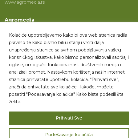
www.agromedia.rs
Agromedia
O nama
Kolačiće upotrebljavamo kako bi ova web stranica radila
Svet poljoprivrede
pravilno te kako bismo bili u stanju vršiti dalja
Marketing usluge
unapređenja stranice sa svrhom poboljšavanja vašeg
korisničkog iskustva, kako bismo personalizovali sadržaj i
Tražimo saradnike
oglase, omogućili funkcionalnost društvenih medija i
analizirali promet. Nastavkom korištenja naših internet
Kontakt
stranica prihvatate upotrebu kolačića. “Prihvati sve”,
znači da prihvatate sve kolačiće. Takođe, možete
Kontakt
posetiti "Podešavanja kolačića" Kako biste podesili šta
želite.
Prihvati Sve
Podešavanje kolaćiča
Sva prava zadržana. 2007 - 2026. © Agromedia d.o.o.