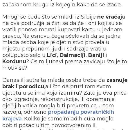
začaranom krugu iz kojeg nikako da se izađe.
Mnogi se čude što se mladi iz Srbije
ne vraćaju
na ova područja, a čini se da će i oni koji su se
vratili ponovo morati kupovati kartu u jednom
pravcu. Na osnovu čega očekivati da se jedna
mlada osoba koje je djetinjstvo provela u
mjestu prepunom ljudi i sadržaja vrati u
polupusto selo u
Lici
,
Dalmaciji
,
Baniji
i
Kordunu
? Osim ljubavi prema zavičaju što je to
motiviše?
Danas ili sutra ta mlada osoba treba da
zasnuje
brak i porodicu
,ali što da pruži tom svom
djetetu u selima koja izumiru? Zato je ova priča
oko izgradnje, rekonstrukcije, ili opremanja
dječijih vrtića mogla biti prekretnica u tom
razvoju, odnosno
propadanju povratničkih
. Koliko je samo mladih cura moglo
krajeva
dobiti posao u tim novootvorenim ili