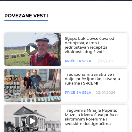
POVEZANE VESTI
Stjepo Lukić ovce čuva od
detinjstva, a ima i
jednostavan recept za
vitalnost i dug život!
15/03/2026
PRIČE SA SELA
Tradicionalni zanati žive i
dalje: priče ljudi koji stvaraju
rukama i SRCEM!
02/01/2026
PRIČE SA SELA
Tragovima Mihajla Pupina:
Muzej u Idvoru čuva priču o
skromnim korenima i
svetskim dostignućima