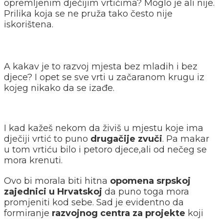
opremljenim dječijim vrtićima? Moglo je ali nije.
Prilika koja se ne pruža tako često nije
iskorištena.
A kakav je to razvoj mjesta bez mladih i bez
djece? I opet se sve vrti u začaranom krugu iz
kojeg nikako da se izađe.
I kad kažeš nekom da živiš u mjestu koje ima
dječiji vrtić to puno
drugačije zvuči
. Pa makar
u tom vrtiću bilo i petoro djece,ali od nečeg se
mora krenuti.
Ovo bi morala biti hitna
opomena srpskoj
zajednici u Hrvatskoj
da puno toga mora
promjeniti kod sebe. Sad je evidentno da
formiranje
razvojnog centra za projekte
koji