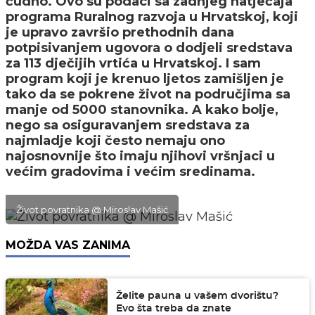
čudno. Ovo su podaci sa zadnjeg natječaja
programa Ruralnog razvoja u Hrvatskoj, koji
je upravo završio prethodnih dana
potpisivanjem ugovora o dodjeli sredstava
za 113 dječijih vrtića u Hrvatskoj. I sam
program koji je krenuo ljetos zamišljen je
tako da se pokrene život na područjima sa
manje od 5000 stanovnika. A kako bolje,
nego sa osiguravanjem sredstava za
najmladje koji često nemaju ono
najosnovnije što imaju njihovi vršnjaci u
većim gradovima i većim sredinama.
Život povratnika @ Miroslav Mašić
MOŽDA VAS ZANIMA
Želite pauna u vašem dvorištu?
Evo šta treba da znate