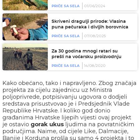
01/06/2024
PRIČE SA SELA
Skriveni dragulji prirode: Vlasina
puna pečuraka i divljih borovnica
07/08/2025
PRIČE SA SELA
Za 30 godina mnogi ratari su
prešli na voćarsku proizvodnju
14/08/2020
PRIČE SA SELA
Kako obećano, tako i napravljeno. Zbog značaja
projekta za cijelu zajednicu uz Ministra
poljoprivrede, potpisivanju ugovora o dodjeli
sredstava prisustvovao je i Predsjednik Vlade
Republike Hrvatske. I koliko god donio
građanima Hrvatske lijepih vijesti ovaj projekt
je ostavio
gorak ukus
ljudima na povratničkim
područjima. Naime, od cijele Like, Dalmacije,
Banije i Korduna prošla su samo 4 projekta i to