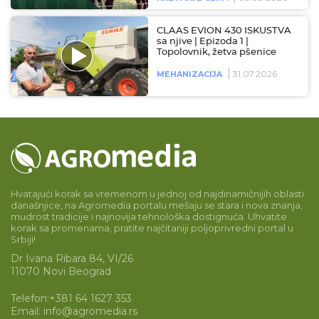
CLAAS EVION 430 ISKUSTVA
sa njive | Epizoda 1 |
Topolovnik, žetva pšenice
31.07.2026
MEHANIZACIJA
Hvatajući korak sa vremenom u jednoj od najdinamičnijih oblasti
današnjice, na Agromedia portalu mešaju se stara i nova znanja,
mudrost tradicije i najnovija tehnološka dostignuća. Uhvatite
korak sa promenama, pratite najčitaniji poljoprivredni portal u
Srbiji!
Dr Ivana Ribara 84, VI/26
11070 Novi Beograd
Telefon:
+381 64 1627 353
Email:
info@agromedia.rs