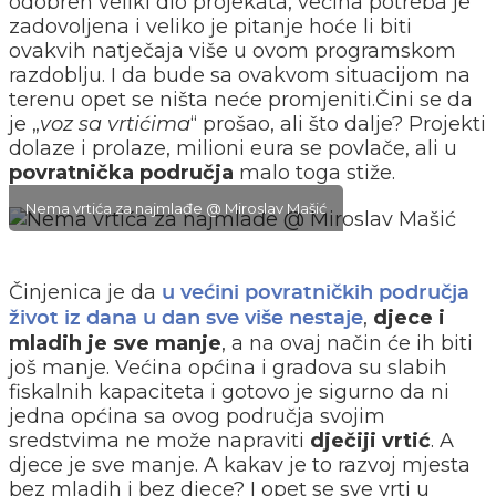
odobren veliki dio projekata, većina potreba je
zadovoljena i veliko je pitanje hoće li biti
ovakvih natječaja više u ovom programskom
razdoblju. I da bude sa ovakvom situacijom na
terenu opet se ništa neće promjeniti.Čini se da
je „
voz sa vrtićima
“ prošao, ali što dalje? Projekti
dolaze i prolaze, milioni eura se povlače, ali u
povratnička područja
malo toga stiže.
Nema vrtića za najmlađe @ Miroslav Mašić
Činjenica je da
u većini povratničkih područja
,
djece i
život iz dana u dan sve više nestaje
mladih je sve manje
, a na ovaj način će ih biti
još manje. Većina općina i gradova su slabih
fiskalnih kapaciteta i gotovo je sigurno da ni
jedna općina sa ovog područja svojim
sredstvima ne može napraviti
dječiji vrtić
. A
djece je sve manje. A kakav je to razvoj mjesta
bez mladih i bez djece? I opet se sve vrti u