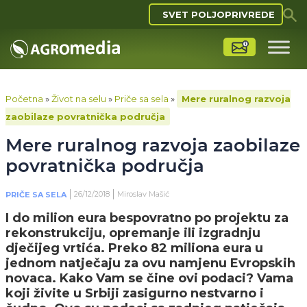
SVET POLJOPRIVREDE
Početna
»
Život na selu
»
Priče sa sela
»
Mere ruralnog razvoja
zaobilaze povratnička područja
Mere ruralnog razvoja zaobilaze
povratnička područja
26/12/2018
Miroslav Mašić
PRIČE SA SELA
I do milion eura bespovratno po projektu za
rekonstrukciju, opremanje ili izgradnju
dječijeg vrtića. Preko 82 miliona eura u
jednom natječaju za ovu namjenu Evropskih
novaca. Kako Vam se čine ovi podaci? Vama
koji živite u Srbiji zasigurno nestvarno i