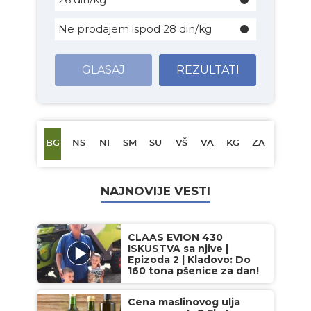
Ne prodajem ispod 28 din/kg
GLASAJ
REZULTATI
BG
NS
NI
SM
SU
VŠ
VA
KG
ZA
NAJNOVIJE VESTI
CLAAS EVION 430
ISKUSTVA sa njive |
Epizoda 2 | Kladovo: Do
160 tona pšenice za dan!
Cena maslinovog ulja