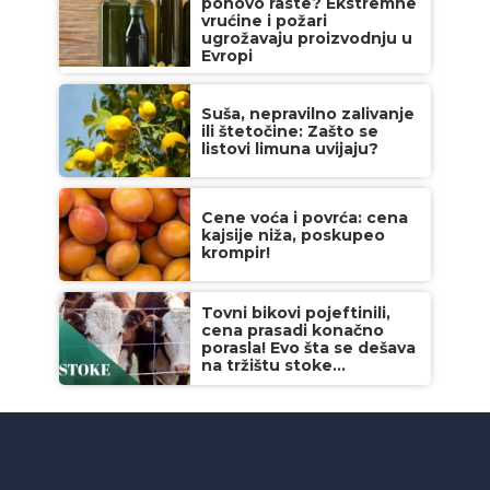
ponovo raste? Ekstremne
vrućine i požari
ugrožavaju proizvodnju u
Evropi
Suša, nepravilno zalivanje
ili štetočine: Zašto se
listovi limuna uvijaju?
Cene voća i povrća: cena
kajsije niža, poskupeo
krompir!
Tovni bikovi pojeftinili,
cena prasadi konačno
porasla! Evo šta se dešava
na tržištu stoke...