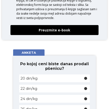
knjiga, ili čak e-izdanje) je publikacija knjige u digitalnoj,
elektronskoj formi koja se sastoji od teksta i slika. Sa
prihvatanjem uslova o
preuzimanju E-knjige
saglasan sam i
da svake nedelje svoju mejl adresu dobijam najvažnije
vesti iz sveta poljoprivrede.
Preuzmite e-book
ANKETA
Po kojoj ceni biste danas prodali
pšenicu?
20 din/kg
22 din/kg
24 din/kg
26 din/kg