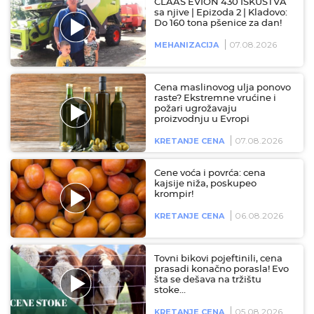
CLAAS EVION 430 ISKUSTVA
sa njive | Epizoda 2 | Kladovo:
Do 160 tona pšenice za dan!
07.08.2026
MEHANIZACIJA
Cena maslinovog ulja ponovo
raste? Ekstremne vrućine i
požari ugrožavaju
proizvodnju u Evropi
07.08.2026
KRETANJE CENA
Cene voća i povrća: cena
kajsije niža, poskupeo
krompir!
06.08.2026
KRETANJE CENA
Tovni bikovi pojeftinili, cena
prasadi konačno porasla! Evo
šta se dešava na tržištu
stoke…
05.08.2026
KRETANJE CENA