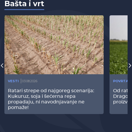
Bašta i vrt
VESTI
03.08.2026
POVRTAR
Ratari strepe od najgoreg scenarija:
Od rata
Kukuruz, soja i šećerna repa
Dragomi
propadaju, ni navodnjavanje ne
proizvo
pomaže!