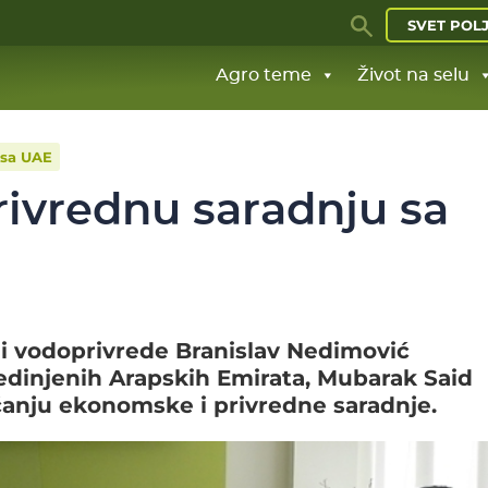
SVET POL
Agro teme
Život na selu
 sa UAE
privrednu saradnju sa
 i vodoprivrede Branislav Nedimović
dinjenih Arapskih Emirata, Mubarak Said
anju ekonomske i privredne saradnje.