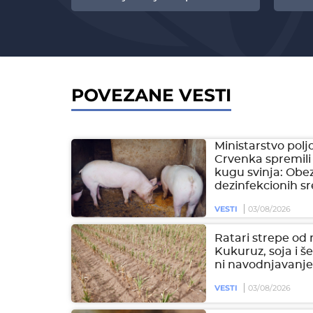
POVEZANE VESTI
Ministarstvo polj
Crvenka spremili
kugu svinja: Obe
dezinfekcionih s
VESTI
03/08/2026
Ratari strepe od 
Kukuruz, soja i 
ni navodnjavanj
VESTI
03/08/2026