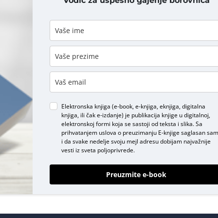
Vodič za uspešno gajenje borovnica
DODAJ KOMENTAR
Elektronska knjiga (e-book, e-knjiga, eknjiga, digitalna
knjiga, ili čak e-izdanje) je publikacija knjige u digitalnoj,
elektronskoj formi koja se sastoji od teksta i slika. Sa
prihvatanjem uslova o
preuzimanju E-knjige
saglasan sa
i da svake nedelje svoju mejl adresu dobijam najvažnije
vesti iz sveta poljoprivrede.
Preuzmite e-book