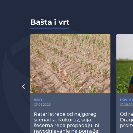
Bašta i vrt
VESTI
POVRT
03.08.2026
01.08.20
radi
Ratari strepe od najgoreg
Od ra
z Biofor
scenarija: Kukuruz, soja i
Drag
ltata!
šećerna repa propadaju, ni
proiz
navodnjavanje ne pomaže!