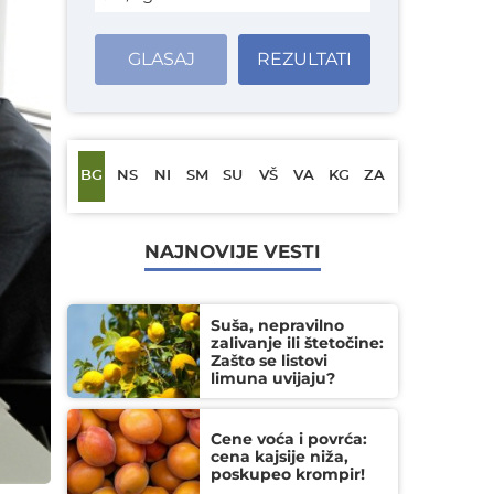
GLASAJ
REZULTATI
BG
NS
NI
SM
SU
VŠ
VA
KG
ZA
NAJNOVIJE VESTI
Suša, nepravilno
zalivanje ili štetočine:
Zašto se listovi
limuna uvijaju?
Cene voća i povrća:
cena kajsije niža,
poskupeo krompir!