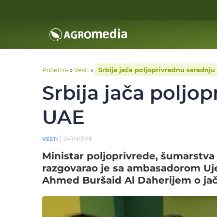
Početna
»
Vesti
»
Srbija jača poljoprivrednu saradnju
Srbija jača poljo
UAE
24/04/2018
VESTI
Ministar poljoprivrede, šumarstva
razgovarao je sa ambasadorom Uje
Ahmed Buršaid Al Daherijem o jač