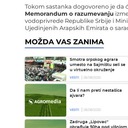
Tokom sastanka dogovoreno je da 
Memorandum o razumevanju
izme
vodoprivrede Republike Srbije i Min
Ujedinjenih Arapskih Emirata o sarad
MOŽDA VAS ZANIMA
Smotra srpskog agrara
umesto na Sajmištu seli se
u virtuelno okruženje
VESTI
28/08/2020
Da li nam preti nestašica
ajvara?
VESTI
28/08/2020
Zadruga „Lipovac“
obrađuje 50ha pod višnjom