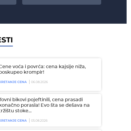
STI
Cene voća i povrća: cena kajsije niža,
poskupeo krompir!
KRETANJE CENA
06.08.2026
Tovni bikovi pojeftinili, cena prasadi
konačno porasla! Evo šta se dešava na
tržištu stoke…
KRETANJE CENA
05.08.2026