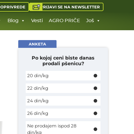
PRIJAVI SE NA NEWSLETTER
JOPRIVREDE
Blog
Vesti
AGRO PRIČE
Još
ANKETA
Po kojoj ceni biste danas
prodali pšenicu?
20 din/kg
22 din/kg
24 din/kg
26 din/kg
Ne prodajem ispod 28
din/kg