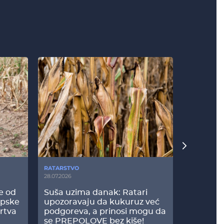
RATARSTVO
POVRTARS
28.07.2026
25.07.2026
še od
Suša uzima danak: Ratari
Komšije 
opske
upozoravaju da kukuruz već
paprici: 
rtva
podgoreva, a prinosi mogu da
došao do
se PREPOLOVE bez kiše!