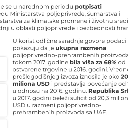
će se u narednom periodu
potpisati
đu Ministarstva poljoprivrede, šumarstva i
istarstva za klimatske promene i životnu sred
nji u oblasti poljoprivrede i bezbednosti hra
U korist odlične saradnje govore podaci 
pokazuju da je
ukupna razmena
poljoprivredno-prehrambenih proizvod
tokom 2017. godine
bila viša za 68%
od
ostvarene trgovine u 2016. godini. Vredn
prošlogodišnjeg izvoza iznosila je oko
20
miliona USD
i predstavlja povećanje od
u odnosu na 2016. godinu.
Republika Sr
u 2017. godini beleži suficit od 20,3 milio
USD u razmeni poljoprivredno-
prehrambenih proizvoda sa UAE.