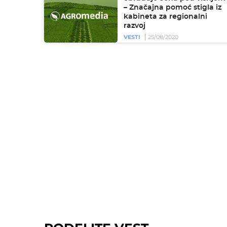
– Značajna pomoć stigla iz
kabineta za regionalni
razvoj
VESTI
25/08/2020