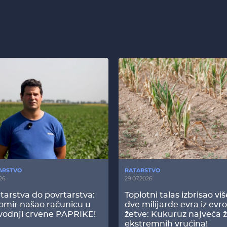
ARSTVO
RATARSTVO
26
29.07.2026
tarstva do povrtarstva:
Toplotni talas izbrisao vi
omir našao računicu u
dve milijarde evra iz evr
vodnji crvene PAPRIKE!
žetve: Kukuruz najveća ž
ekstremnih vrućina!