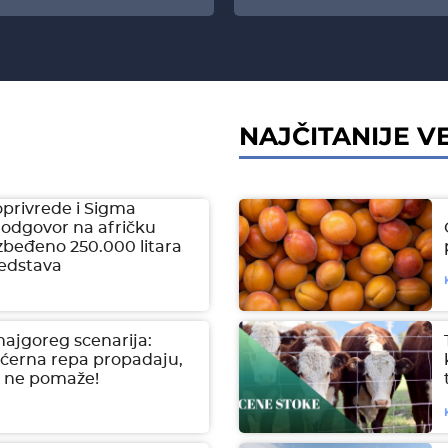
NAJČITANIJE VE
oprivrede i Sigma
 odgovor na afričku
zbeđeno 250.000 litara
redstava
najgoreg scenarija:
šećerna repa propadaju,
e ne pomaže!