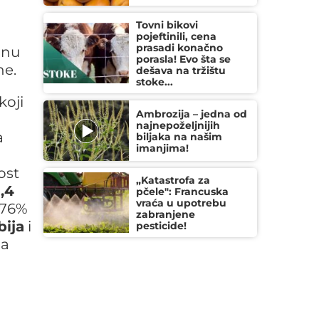
Tovni bikovi
pojeftinili, cena
prasadi konačno
inu
porasla! Evo šta se
ne.
dešava na tržištu
stoke...
koji
Ambrozija – jedna od
najnepoželjnijih
a
biljaka na našim
imanjima!
ost
„Katastrofa za
,4
pčele": Francuska
vraća u upotrebu
 76%
zabranjene
bija
i
pesticide!
na