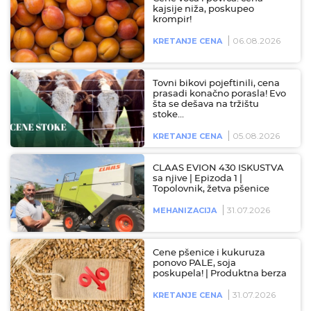
kajsije niža, poskupeo
krompir!
06.08.2026
KRETANJE CENA
Tovni bikovi pojeftinili, cena
prasadi konačno porasla! Evo
šta se dešava na tržištu
stoke…
05.08.2026
KRETANJE CENA
CLAAS EVION 430 ISKUSTVA
sa njive | Epizoda 1 |
Topolovnik, žetva pšenice
31.07.2026
MEHANIZACIJA
Cene pšenice i kukuruza
ponovo PALE, soja
poskupela! | Produktna berza
31.07.2026
KRETANJE CENA