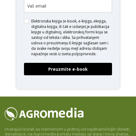
Elektronska knjiga (e-book, e-knjiga, eknjiga,
digitalna knjiga, ili čak e-izdanje) je publikacija
knjige u digitalnoj, elektronskoj formi koja se
sastoji od teksta i slika. Sa prihvatanjem
uslova o
preuzimanju E-knjige
saglasan sam i
da svake nedelje svoju mejl adresu dobijam
najvažnije vesti iz sveta poljoprivrede.
Preuzmite e-book
Hvatajući korak sa vremenom u jednoj od najdinamičnijih oblasti
današnjice, na Agromedia portalu mešaju se stara i nova znanja,