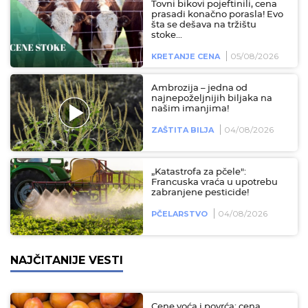
Tovni bikovi pojeftinili, cena
prasadi konačno porasla! Evo
šta se dešava na tržištu
stoke...
05/08/2026
KRETANJE CENA
Ambrozija – jedna od
najnepoželjnijih biljaka na
našim imanjima!
04/08/2026
ZAŠTITA BILJA
„Katastrofa za pčele":
Francuska vraća u upotrebu
zabranjene pesticide!
04/08/2026
PČELARSTVO
NAJČITANIJE VESTI
Cene voća i povrća: cena