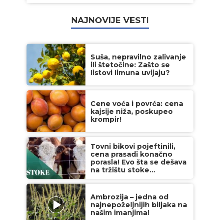
NAJNOVIJE VESTI
Suša, nepravilno zalivanje
ili štetočine: Zašto se
listovi limuna uvijaju?
Cene voća i povrća: cena
kajsije niža, poskupeo
krompir!
Tovni bikovi pojeftinili,
cena prasadi konačno
porasla! Evo šta se dešava
na tržištu stoke...
Ambrozija – jedna od
najnepoželjnijih biljaka na
našim imanjima!