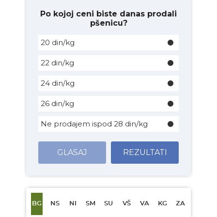
Po kojoj ceni biste danas prodali
pšenicu?
20 din/kg
22 din/kg
24 din/kg
26 din/kg
Ne prodajem ispod 28 din/kg
GLASAJ
REZULTATI
BG
NS
NI
SM
SU
VŠ
VA
KG
ZA