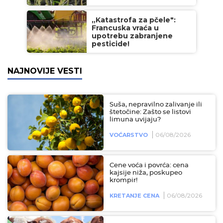
„Katastrofa za pčele":
Francuska vraća u
upotrebu zabranjene
pesticide!
NAJNOVIJE VESTI
Suša, nepravilno zalivanje ili
štetočine: Zašto se listovi
limuna uvijaju?
06/08/2026
VOĆARSTVO
Cene voća i povrća: cena
kajsije niža, poskupeo
krompir!
06/08/2026
KRETANJE CENA