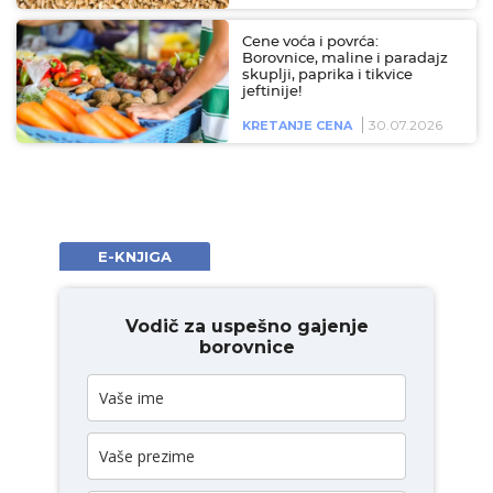
Cene voća i povrća:
Borovnice, maline i paradajz
skuplji, paprika i tikvice
jeftinije!
30.07.2026
KRETANJE CENA
E-KNJIGA
Vodič za uspešno gajenje
borovnice