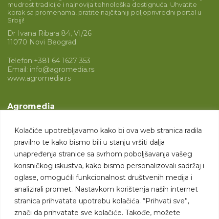
mudrost tradicije i najnovija tehnološka dostignuća. Uhvatite
korak sa promenama, pratite najčitaniji poljoprivredni portal u
Srbiji!
Dr Ivana Ribara 84, VI/26
11070 Novi Beograd
Telefon:
+381 64 1627 353
Email:
info@agromedia.rs
www.agromedia.rs
Agromedia
O nama
Kolačiće upotrebljavamo kako bi ova web stranica radila
Svet poljoprivrede
pravilno te kako bismo bili u stanju vršiti dalja
Marketing usluge
unapređenja stranice sa svrhom poboljšavanja vašeg
korisničkog iskustva, kako bismo personalizovali sadržaj i
Tražimo saradnike
oglase, omogućili funkcionalnost društvenih medija i
analizirali promet. Nastavkom korištenja naših internet
Kontakt
stranica prihvatate upotrebu kolačića. “Prihvati sve”,
znači da prihvatate sve kolačiće. Takođe, možete
Kontakt