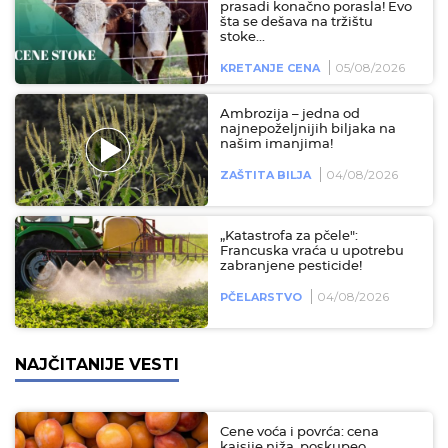
prasadi konačno porasla! Evo
šta se dešava na tržištu
stoke...
05/08/2026
KRETANJE CENA
Ambrozija – jedna od
najnepoželjnijih biljaka na
našim imanjima!
04/08/2026
ZAŠTITA BILJA
„Katastrofa za pčele":
Francuska vraća u upotrebu
zabranjene pesticide!
04/08/2026
PČELARSTVO
NAJČITANIJE VESTI
Cene voća i povrća: cena
kajsije niža, poskupeo