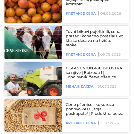
krompir!
06.08.2026
KRETANJE CENA
Tovni bikovi pojeftinili, cena
prasadi konačno porasla! Evo
šta se dešava na tržištu
stoke…
05.08.2026
KRETANJE CENA
CLAAS EVION 430 ISKUSTVA
sa njive | Epizoda 1 |
Topolovnik, žetva pšenice
31.07.2026
MEHANIZACIJA
Cene pšenice i kukuruza
ponovo PALE, soja
poskupela! | Produktna berza
31.07.2026
KRETANJE CENA