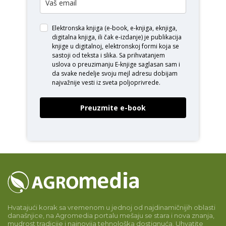
Elektronska knjiga (e-book, e-knjiga, eknjiga,
digitalna knjiga, ili čak e-izdanje) je publikacija
knjige u digitalnoj, elektronskoj formi koja se
sastoji od teksta i slika. Sa prihvatanjem
uslova o
preuzimanju E-knjige
saglasan sam i
da svake nedelje svoju mejl adresu dobijam
najvažnije vesti iz sveta poljoprivrede.
Preuzmite e-book
Hvatajući korak sa vremenom u jednoj od najdinamičnijih oblasti
današnjice, na Agromedia portalu mešaju se stara i nova znanja,
mudrost tradicije i najnovija tehnološka dostignuća. Uhvatite