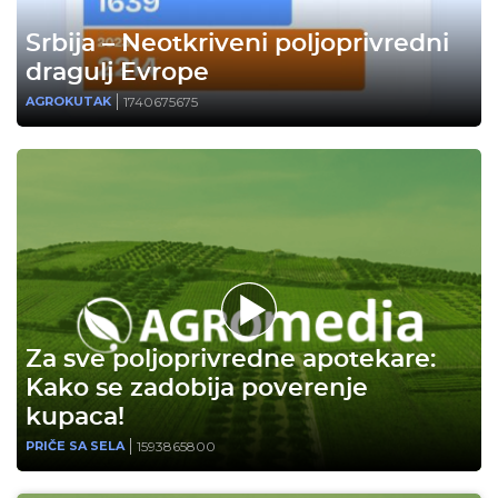
Srbija – Neotkriveni poljoprivredni
dragulj Evrope
1740675675
AGROKUTAK
Za sve poljoprivredne apotekare:
Kako se zadobija poverenje
kupaca!
1593865800
PRIČE SA SELA