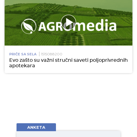
1515088200
PRIČE SA SELA
Evo zašto su važni stručni saveti poljoprivrednih
apotekara
ANKETA