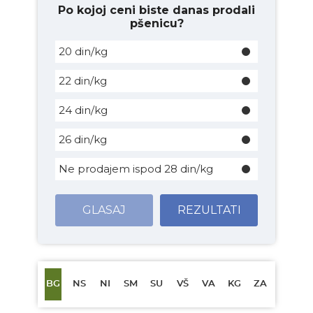
Po kojoj ceni biste danas prodali
pšenicu?
20 din/kg
22 din/kg
24 din/kg
26 din/kg
Ne prodajem ispod 28 din/kg
GLASAJ
REZULTATI
BG
NS
NI
SM
SU
VŠ
VA
KG
ZA