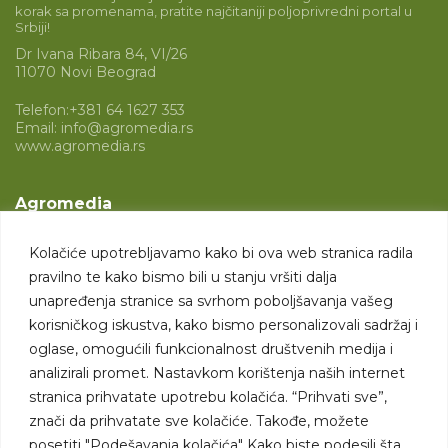
korak sa promenama, pratite najčitaniji poljoprivredni portal u
Srbiji!
Dr Ivana Ribara 84, VI/26
11070 Novi Beograd
Telefon:
+381 64 1627 353
Email:
info@agromedia.rs
www.agromedia.rs
Agromedia
O nama
Kolačiće upotrebljavamo kako bi ova web stranica radila
Svet poljoprivrede
pravilno te kako bismo bili u stanju vršiti dalja
Marketing usluge
unapređenja stranice sa svrhom poboljšavanja vašeg
korisničkog iskustva, kako bismo personalizovali sadržaj i
Tražimo saradnike
oglase, omogućili funkcionalnost društvenih medija i
analizirali promet. Nastavkom korištenja naših internet
Kontakt
stranica prihvatate upotrebu kolačića. “Prihvati sve”,
znači da prihvatate sve kolačiće. Takođe, možete
Kontakt
posetiti "Podešavanja kolačića" Kako biste podesili šta