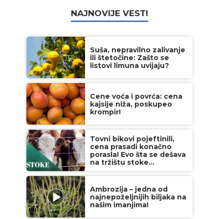
NAJNOVIJE VESTI
Suša, nepravilno zalivanje
ili štetočine: Zašto se
listovi limuna uvijaju?
Cene voća i povrća: cena
kajsije niža, poskupeo
krompir!
Tovni bikovi pojeftinili,
cena prasadi konačno
porasla! Evo šta se dešava
na tržištu stoke...
Ambrozija – jedna od
najnepoželjnijih biljaka na
našim imanjima!