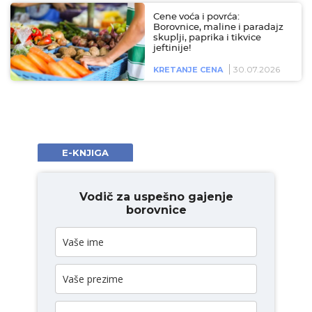
Cene voća i povrća:
Borovnice, maline i paradajz
skuplji, paprika i tikvice
jeftinije!
30.07.2026
KRETANJE CENA
E-KNJIGA
Vodič za uspešno gajenje
borovnice