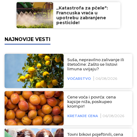
„Katastrofa za pčele":
Francuska vraća u
upotrebu zabranjene
pesticide!
NAJNOVIJE VESTI
Suša, nepravilno zalivanje ili
štetočine: Zašto se listovi
limuna uvijaju?
06/08/2026
VOĆARSTVO
Cene voća i povrća: cena
kajsije niža, poskupeo
krompir!
06/08/2026
KRETANJE CENA
Tovni bikovi pojeftinili, cena