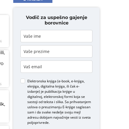
Vodič za uspešno gajenje
borovnice
26
li,
vo
Elektronska knjiga (e-book, e-knjiga,
6
eknjiga, digitalna knjiga, ili čak e-
izdanje) je publikacija knjige u
digitalnoj, elektronskoj formi koja se
sastoji od teksta i slika. Sa prihvatanjem
ik,
uslova o
preuzimanju E-knjige
saglasan
sam i da svake nedelje svoju mejl
adresu dobijam najvažnije vesti iz sveta
poljoprivrede.