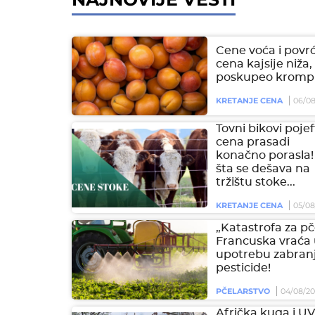
Cene voća i povrć
cena kajsije niža,
poskupeo krompi
KRETANJE CENA
06/08
Tovni bikovi pojeft
cena prasadi
konačno porasla!
šta se dešava na
tržištu stoke...
KRETANJE CENA
05/08
„Katastrofa za pč
Francuska vraća
upotrebu zabran
pesticide!
PČELARSTVO
04/08/2
Afrička kuga i U