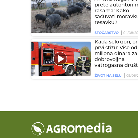
prete autohtoni
rasama: Kako
sačuvati moravku
resavku?
STOČARSTVO
04/08/2
Kada selo gori, on
prvi stižu: Više od
miliona dinara za
dobrovoljna
vatrogasna društ
ŽIVOT NA SELU
03/08/