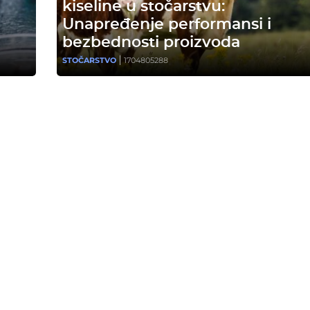
kiseline u stočarstvu:
Unapređenje performansi i
bezbednosti proizvoda
STOČARSTVO
1704805288