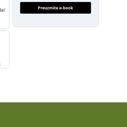
Preuzmite e-book
a!
6
6