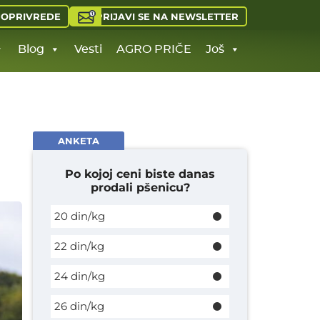
PRIJAVI SE NA NEWSLETTER
JOPRIVREDE
Blog
Vesti
AGRO PRIČE
Još
ANKETA
Po kojoj ceni biste danas
prodali pšenicu?
20 din/kg
22 din/kg
24 din/kg
26 din/kg