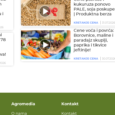
m
kukuruza ponovo
PALE, soja poskupel
 i
| Produktna berza
KRETANJE CENA
31.07.202
026
Cene voća i povrća:
i
Borovnice, maline i
 78
paradajz skuplji,
paprika i tikvice
jeftinije!
va!
KRETANJE CENA
30.07.202
2026
Agromedia
Kontakt
O nama
Kontakt