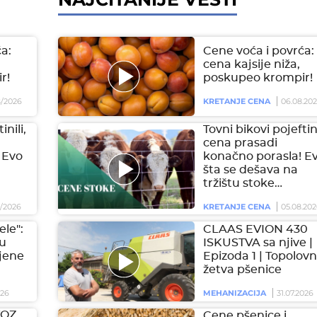
a:
Cene voća i povrća:
cena kajsije niža,
r!
poskupeo krompir!
/2026
KRETANJE CENA
06.08.20
inili,
Tovni bikovi pojeftini
cena prasadi
 Evo
konačno porasla! E
šta se dešava na
tržištu stoke…
/2026
KRETANJE CENA
05.08.202
ele":
CLAAS EVION 430
 u
ISKUSTVA sa njive |
jene
Epizoda 1 | Topolovn
žetva pšenice
026
MEHANIZACIJA
31.07.2026
VOZ
Cene pšenice i