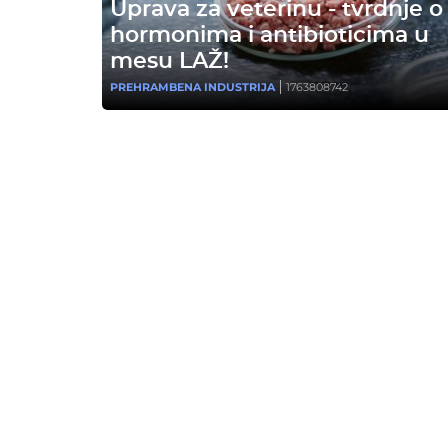
Uprava za veterinu - tvrdnje o
hormonima i antibioticima u
mesu LAŽ!
PREHRAMBENA INDUSTRIJA
1763808742