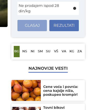
Ne prodajem ispod 28
din/kg
GLASAJ
REZULTATI
BG
NS
NI
SM
SU
VŠ
VA
KG
ZA
NAJNOVIJE VESTI
Cene voća i povrća:
cena kajsije niža,
poskupeo krompir!
Tovni bikovi