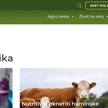
SVET POL
Agro teme
Život na selu
ika
Nutritivni benefiti huminske