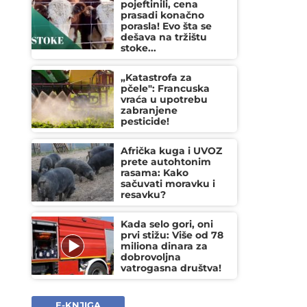
pojeftinili, cena
prasadi konačno
porasla! Evo šta se
dešava na tržištu
stoke...
„Katastrofa za
pčele": Francuska
vraća u upotrebu
zabranjene
pesticide!
Afrička kuga i UVOZ
prete autohtonim
rasama: Kako
sačuvati moravku i
resavku?
Kada selo gori, oni
prvi stižu: Više od 78
miliona dinara za
dobrovoljna
vatrogasna društva!
E-KNJIGA