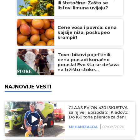
ili štetočine: Zašto se
listovi limuna uvijaju?
Cene voća i povrća: cena
kajsije niža, poskupeo
krompir!
Tovni bikovi pojeftinili,
cena prasadi konačno
porasla! Evo šta se dešava
na tržištu stoke...
NAJNOVIJE VESTI
CLAAS EVION 430 ISKUSTVA
sa njive | Epizoda 2 | Kladovo:
Do 160 tona pšenice za dan!
07/08/2026
MEHANIZACIJA