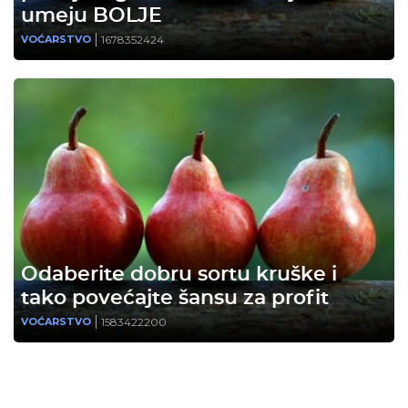
umeju BOLJE
1678352424
VOĆARSTVO
Odaberite dobru sortu kruške i
tako povećajte šansu za profit
1583422200
VOĆARSTVO