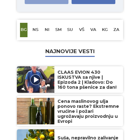
BG
NS
NI
SM
SU
VŠ
VA
KG
ZA
NAJNOVIJE VESTI
CLAAS EVION 430
ISKUSTVA sa njive |
Epizoda 2 | Kladovo: Do
160 tona pšenice za dan!
Cena maslinovog ulja
ponovo raste? Ekstremne
vrućine i požari
ugrožavaju proizvodnju u
Evropi
Suša, nepravilno zalivanje