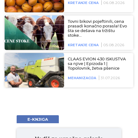
06.08.2026
KRETANJE CENA
Tovni bikovi pojeftinili, cena
prasadi konačno porasla! Evo
šta se dešava na tržištu
stoke…
05.08.2026
KRETANJE CENA
CLAAS EVION 430 ISKUSTVA
sa njive | Epizoda 1 |
Topolovnik, žetva pšenice
31.07.2026
MEHANIZACIJA
E-KNJIGA