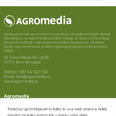
Hvatajući korak sa vremenom u jednoj od najdinamičnijih oblasti
današnjice, na Agromedia portalu mešaju se stara i nova znanja,
mudrost tradicije i najnovija tehnološka dostignuća. Uhvatite
korak sa promenama, pratite najčitaniji poljoprivredni portal u
Srbiji!
Dr Ivana Ribara 84, VI/26
11070 Novi Beograd
Telefon:
+381 64 1627 353
Email:
info@agromedia.rs
www.agromedia.rs
Agromedia
O nama
Kolačiće upotrebljavamo kako bi ova web stranica radila
Svet poljoprivrede
pravilno te kako bismo bili u stanju vršiti dalja