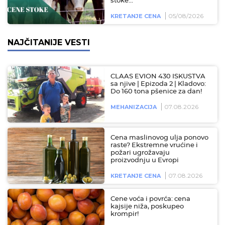
stoke...
05/08/2026
KRETANJE CENA
NAJČITANIJE VESTI
CLAAS EVION 430 ISKUSTVA
sa njive | Epizoda 2 | Kladovo:
Do 160 tona pšenice za dan!
07.08.2026
MEHANIZACIJA
Cena maslinovog ulja ponovo
raste? Ekstremne vrućine i
požari ugrožavaju
proizvodnju u Evropi
07.08.2026
KRETANJE CENA
Cene voća i povrća: cena
kajsije niža, poskupeo
krompir!