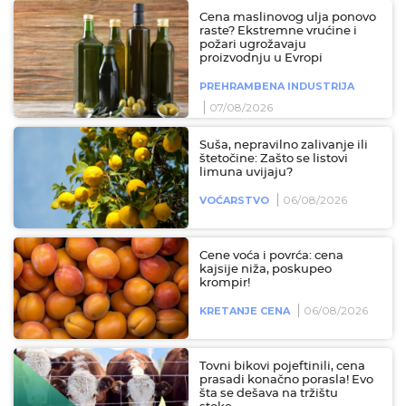
Cena maslinovog ulja ponovo
raste? Ekstremne vrućine i
požari ugrožavaju
proizvodnju u Evropi
PREHRAMBENA INDUSTRIJA
07/08/2026
Suša, nepravilno zalivanje ili
štetočine: Zašto se listovi
limuna uvijaju?
06/08/2026
VOĆARSTVO
Cene voća i povrća: cena
kajsije niža, poskupeo
krompir!
06/08/2026
KRETANJE CENA
Tovni bikovi pojeftinili, cena
prasadi konačno porasla! Evo
šta se dešava na tržištu