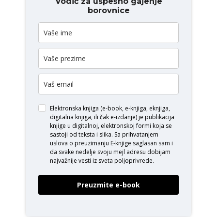
Vodič za uspešno gajenje
borovnice
Elektronska knjiga (e-book, e-knjiga, eknjiga,
digitalna knjiga, ili čak e-izdanje) je publikacija
knjige u digitalnoj, elektronskoj formi koja se
sastoji od teksta i slika. Sa prihvatanjem
uslova o
preuzimanju E-knjige
saglasan sam i
da svake nedelje svoju mejl adresu dobijam
najvažnije vesti iz sveta poljoprivrede.
Preuzmite e-book