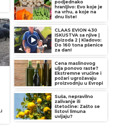
podjednako
hranljivo: Evo koje je
na vrhu, a koje na
dnu liste!
CLAAS EVION 430
ISKUSTVA sa njive |
Epizoda 2 | Kladovo:
Do 160 tona pšenice
za dan!
Cena maslinovog
ulja ponovo raste?
Ekstremne vrućine i
požari ugrožavaju
proizvodnju u Evropi
Suša, nepravilno
zalivanje ili
štetočine: Zašto se
u
listovi limuna
uvijaju?