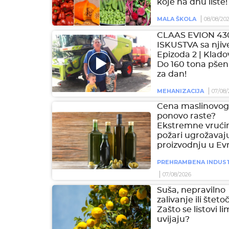
koje na dnu liste!
MALA ŠKOLA
08/08/20
CLAAS EVION 43
ISKUSTVA sa njive
Epizoda 2 | Klado
Do 160 tona pšen
za dan!
MEHANIZACIJA
07/08/
Cena maslinovog 
ponovo raste?
Ekstremne vrućin
požari ugrožavaj
proizvodnju u Ev
PREHRAMBENA INDUST
07/08/2026
Suša, nepravilno
zalivanje ili šteto
Zašto se listovi l
uvijaju?