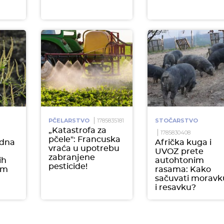
PČELARSTVO
1785835181
STOČARSTVO
„Katastrofa za
1785830408
pčele": Francuska
edna
Afrička kuga i
vraća u upotrebu
UVOZ prete
zabranjene
ih
autohtonim
pesticide!
im
rasama: Kako
sačuvati moravk
i resavku?