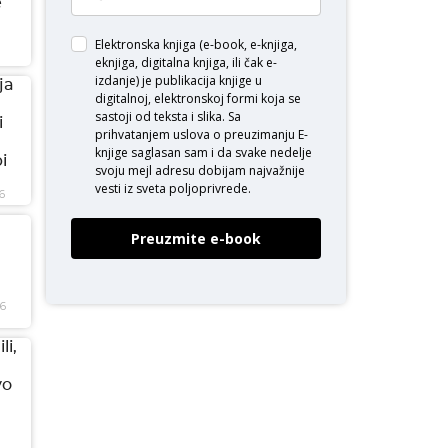
e
Elektronska knjiga (e-book, e-knjiga,
eknjiga, digitalna knjiga, ili čak e-
izdanje) je publikacija knjige u
ja
digitalnoj, elektronskoj formi koja se
sastoji od teksta i slika. Sa
i
prihvatanjem uslova o
preuzimanju E-
knjige
saglasan sam i da svake nedelje
i
svoju mejl adresu dobijam najvažnije
vesti iz sveta poljoprivrede.
6
Preuzmite e-book
26
li,
vo