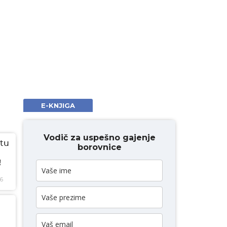
E-KNJIGA
Vodič za uspešno gajenje
tu
borovnice
!
26