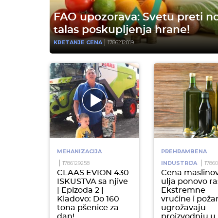
FAO upozorava: Svetu preti no
talas poskupljenja hrane!
KRETANJE CENA
1786212019
MEHANIZACIJA
PREHRAMBENA
1786129258
INDUSTRIJA
1786
CLAAS EVION 430
Cena maslino
ISKUSTVA sa njive
ulja ponovo ra
| Epizoda 2 |
Ekstremne
Kladovo: Do 160
vrućine i požar
tona pšenice za
ugrožavaju
dan!
proizvodnju u