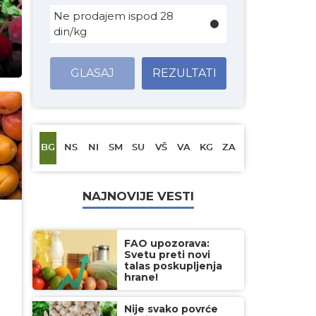
Ne prodajem ispod 28
din/kg
GLASAJ
REZULTATI
BG
NS
NI
SM
SU
VŠ
VA
KG
ZA
NAJNOVIJE VESTI
FAO upozorava:
Svetu preti novi
talas poskupljenja
hrane!
Nije svako povrće