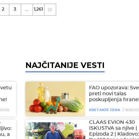
2
3
…
1,261
NAJČITANIJE VESTI
Svetu
FAO upozorava: Sve
preti novi talas
ne!
poskupljenja hrane
8/2026
KRETANJE CENA
08.08.20
CLAAS EVION 430
e
ISKUSTVA sa njive |
jivo:
Epizoda 2 | Kladovo:
hu, a