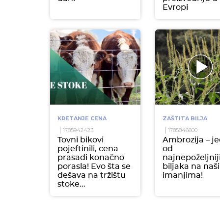
Evropi
KRETANJE CENA
ZAŠTITA BILJA
1785942423
1785846600
Tovni bikovi
Ambrozija – j
pojeftinili, cena
od
prasadi konačno
najnepoželjnij
porasla! Evo šta se
biljaka na naš
dešava na tržištu
imanjima!
stoke...