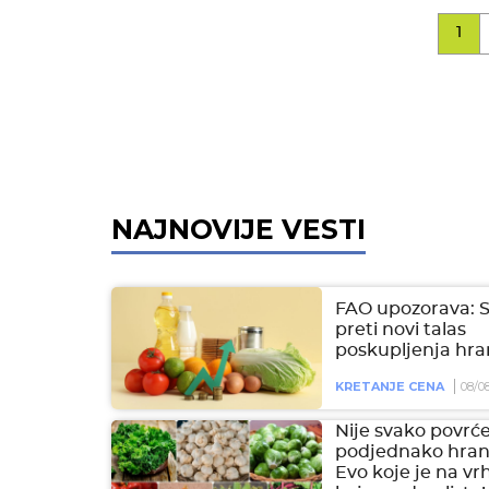
1
NAJNOVIJE VESTI
FAO upozorava: 
preti novi talas
poskupljenja hra
KRETANJE CENA
08/0
Nije svako povrć
podjednako hranl
Evo koje je na vr