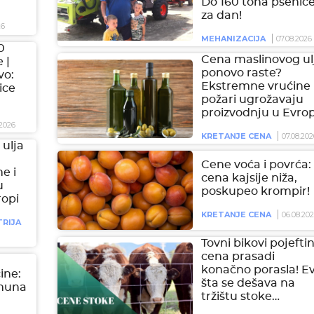
Do 160 tona pšenic
za dan!
26
MEHANIZACIJA
07.08.2026
0
Cena maslinovog ul
 |
ponovo raste?
vo:
Ekstremne vrućine 
ice
požari ugrožavaju
proizvodnju u Evrop
2026
KRETANJE CENA
07.08.202
ulja
Cene voća i povrća:
e i
cena kajsije niža,
u
poskupeo krompir!
ropi
KRETANJE CENA
06.08.20
RIJA
Tovni bikovi pojeftini
cena prasadi
konačno porasla! E
čine:
šta se dešava na
imuna
tržištu stoke…