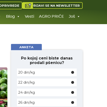
PRIJAVI SE NA NEWSLETTER
OPRIVREDE
Blog
Vesti
AGRO PRIČE
Još
ANKETA
Po kojoj ceni biste danas
prodali pšenicu?
20 din/kg
22 din/kg
24 din/kg
26 din/kg