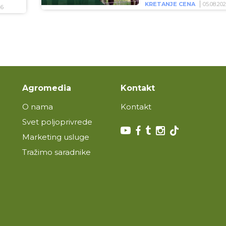
KRETANJE CENA
05.08.20
26
Agromedia
Kontakt
O nama
Kontakt
Svet poljoprivrede
Marketing usluge
Tražimo saradnike