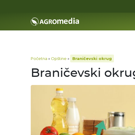
Početna
»
Opštine
»
Braničevski okrug
Braničevski okru