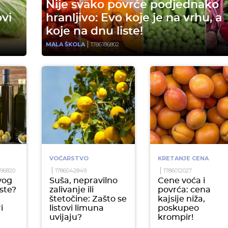
Nije svako povrće podjednako
vi
hranljivo: Evo koje je na vrhu, a
koje na dnu liste!
MALA ŠKOLA
1786186802
VOĆARSTVO
KRETANJE CENA
096820
1786042849
1786012027
vog
Suša, nepravilno
Cene voća i
ste?
zalivanje ili
povrća: cena
štetočine: Zašto se
kajsije niža,
i
listovi limuna
poskupeo
uvijaju?
krompir!