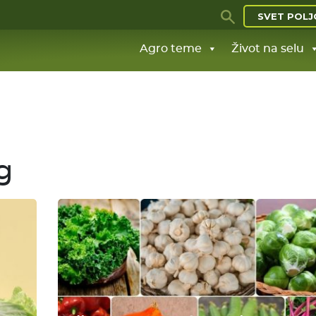
SVET POLJ
Agro teme
Život na selu
g