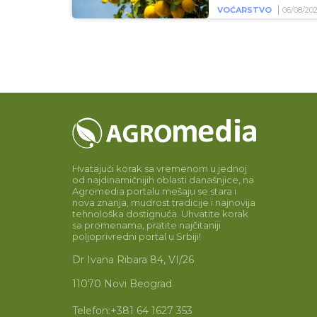
VOĆARSTVO
06/08/20
Hvatajući korak sa vremenom u jednoj
od najdinamičnijih oblasti današnjice, na
Agromedia portalu mešaju se stara i
nova znanja, mudrost tradicije i najnovija
tehnološka dostignuća. Uhvatite korak
sa promenama, pratite najčitaniji
poljoprivredni portal u Srbiji!
Dr Ivana Ribara 84, VI/26
11070 Novi Beograd
Telefon:
+381 64 1627 353