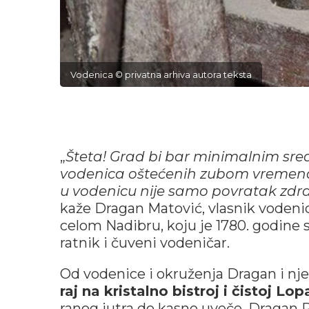
Vodenica © privatna arhiva autora teksta
„
Šteta! Grad bi bar minimalnim sr
vodenica oštećenih zubom vremena,
u vodenicu nije samo povratak zdra
kaže Dragan Matović, vlasnik vodenic
celom Nadibru, koju je 1780. godine
ratnik i čuveni vodeničar.
Od vodenice i okruženja Dragan i njeg
raj na kristalno bistroj i čistoj Lop
ranog jutra do kasno uveče. Dragan R