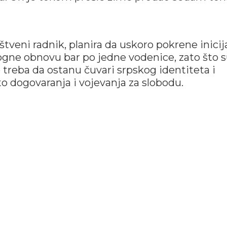
tveni radnik, planira da uskoro pokrene inicij
gne obnovu bar po jedne vodenice, zato što 
o treba da ostanu čuvari srpskog identiteta i
to dogovaranja i vojevanja za slobodu.