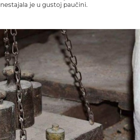
 nestajala je u gustoj paučini.