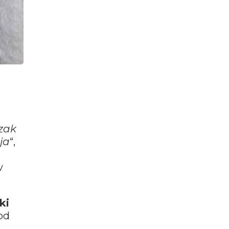
zak
ja
“,
v
ki
 od
.