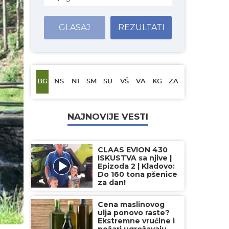
GLASAJ
REZULTATI
BG
NS
NI
SM
SU
VŠ
VA
KG
ZA
NAJNOVIJE VESTI
CLAAS EVION 430
ISKUSTVA sa njive |
Epizoda 2 | Kladovo:
Do 160 tona pšenice
za dan!
Cena maslinovog
ulja ponovo raste?
Ekstremne vrućine i