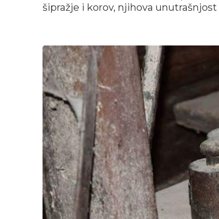
šipražje i korov, njihova unutrašnjost