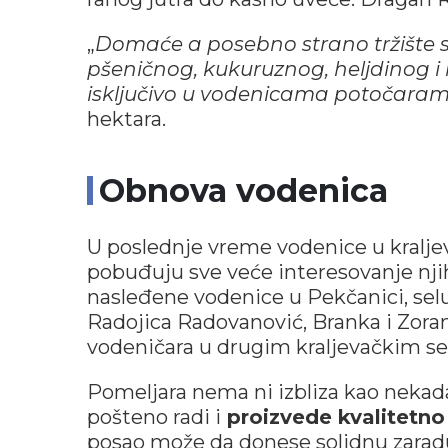
„
Domaće a posebno strano tržište sv
pšeničnog, kukuruznog, heljdinog 
isključivo u vodenicama potočara
hektara.
Obnova vodenica
U poslednje vreme vodenice u kralje
pobuđuju sve veće interesovanje nji
nasleđene vodenice u Pekčanici, selu 
Radojica Radovanović, Branka i Zoran 
vodeničara u drugim kraljevačkim se
Pomeljara nema ni izbliza kao nekada 
pošteno radi i
proizvede kvalitetno 
posao može da donese solidnu zarad