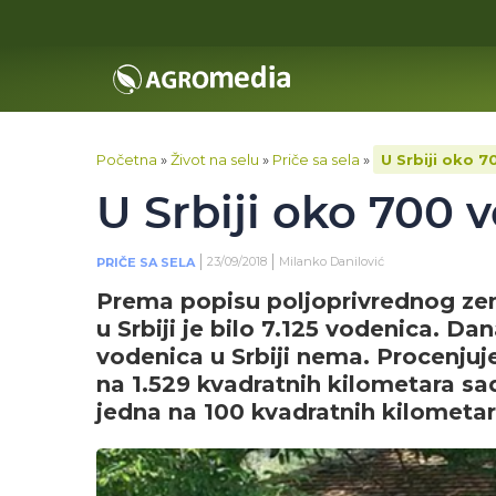
Početna
»
Život na selu
»
Priče sa sela
»
U Srbiji oko 
U Srbiji oko 700 
23/09/2018
Milanko Danilović
PRIČE SA SELA
Prema popisu poljoprivrednog ze
u Srbiji je bilo 7.125 vodenica. 
vodenica u Srbiji nema. Procenjuj
na 1.529 kvadratnih kilometara sa
jedna na 100 kvadratnih kilometar