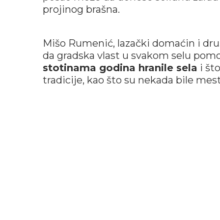
projinog brašna.
Mišo Rumenić, lazački domaćin i druš
da gradska vlast u svakom selu pomo
stotinama godina hranile sela
i št
tradicije, kao što su nekada bile mes