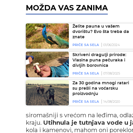
MOŽDA VAS ZANIMA
Želite pauna u vašem
dvorištu? Evo šta treba da
znate
PRIČE SA SELA
01/06/2024
Skriveni dragulji prirode:
Vlasina puna pečuraka i
divljih borovnica
PRIČE SA SELA
07/08/2025
Za 30 godina mnogi ratari
su prešli na voćarsku
proizvodnju
PRIČE SA SELA
14/08/2020
siromašniji s vrećom na leđima, odla
kraju.
Utihnula je tutnjava vode u
kola i kamenovi, mahom oni poreklom