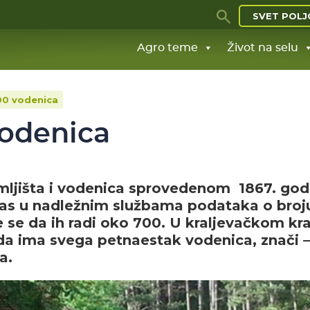
SVET POLJ
Agro teme
Život na selu
700 vodenica
vodenica
mljišta i vodenica sprovedenom 1867. god
Danas u nadležnim službama podataka o broj
e se da ih radi oko 700. U kraljevačkom kra
da ima svega petnaestak vodenica, znači –
a.