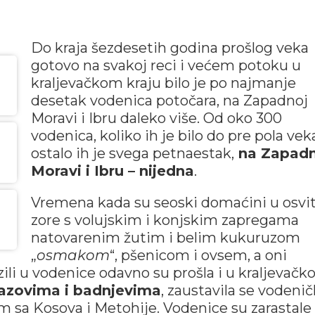
Do kraja šezdesetih godina prošlog veka
gotovo na svakoj reci i većem potoku u
kraljevačkom kraju bilo je po najmanje
desetak vodenica potočara, na Zapadnoj
Moravi i Ibru daleko više. Od oko 300
vodenica, koliko ih je bilo do pre pola vek
ostalo ih je svega petnaestak,
na Zapadn
Moravi i Ibru – nijedna
.
Vremena kada su seoski domaćini u osvi
zore s volujskim i konjskim zapregama
natovarenim žutim i belim kukuruzom
„
osmakom
“, pšenicom i ovsem, a oni
zili u vodenice odavno su prošla i u kraljevač
 jazovima i badnjevima
, zaustavila se vodeni
 sa Kosova i Metohije. Vodenice su zarastale