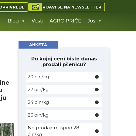
PRIJAVI SE NA NEWSLETTER
OPRIVREDE
Blog
Vesti
AGRO PRIČE
Još
ANKETA
Po kojoj ceni biste danas
prodali pšenicu?
20 din/kg
ine
u
22 din/kg
ju
24 din/kg
26 din/kg
Ne prodajem ispod 28
din/kg