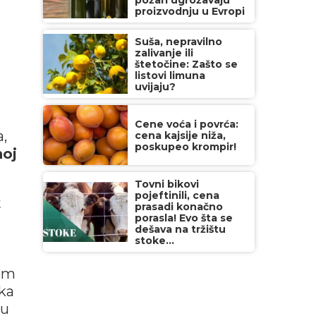
požari ugrožavaju
proizvodnju u Evropi
Suša, nepravilno
zalivanje ili
štetočine: Zašto se
listovi limuna
uvijaju?
Cene voća i povrća:
a,
cena kajsije niža,
poskupeo krompir!
oj
Tovni bikovi
pojeftinili, cena
t
prasadi konačno
porasla! Evo šta se
dešava na tržištu
stoke...
kom
čka
 u