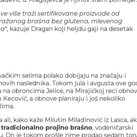
e više traži sertifikovane proizvode od
i ražanog brašna bez glutena, mlevenog
ma
“, kazuje Dragan koji heljdu gaji na desetak
vačkim selima polako dobijaju na značaju i
hovih naslednika. Tokom jula i avgusta ove go
na obroncima Jelice, na Mirajićkoj reci obnovi
Kecović, a obnove planiraju i još nekoliko
lima.
ali, kako kaže Milutin Miladinović iz Lasca, a
tradicionalno projino brašno
, vodeničarski
u. On je tokom prošle zime prodao sedam ton