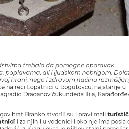
edstvima trebalo da pomogne oporavak
 poplavama, ali i ljudskom nebrigom. Dola
voj hrani, nego i zdravom načinu razmišljan
e na reci Lopatnici u Bogutovcu, najstarije u
 sagradio Draganov čukundeda Ilija, Karađorđe
ov brat Branko stvorili su i pravi mali
turistič
atnici
i za njih i u vodenici i oko nje ima posla
adević iz Kragujevca je njihov stalni pomeljar