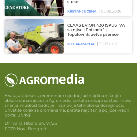
stoke…
05.08.2026
KRETANJE CENA
CLAAS EVION 430 ISKUSTVA
sa njive | Epizoda 1 |
Topolovnik, žetva pšenice
31.07.2026
MEHANIZACIJA
Hvatajući korak sa vremenom u jednoj od najdinamičnijih
oblasti današnjice, na Agromedia portalu mešaju se stara i nova
znanja, mudrost tradicije i najnovija tehnološka dostignuća.
Uhvatite korak sa promenama, pratite najčitaniji poljoprivredni
portal u Srbiji!
Dr Ivana Ribara 84, VI/26
11070 Novi Beograd