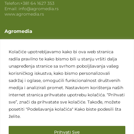
Telefon:
+381 64 1627 353
Email:
info@agromedia.rs
www.agromedia.rs
Agromedia
O nama
Svet poljoprivrede
Kolačiće upotrebljavamo kako bi ova web stranica
radila pravilno te kako bismo bili u stanju vršiti dalja
Marketing usluge
unapređenja stranice sa svrhom poboljšavanja vašeg
Tražimo saradnike
korisničkog iskustva, kako bismo personalizovali
sadržaj i oglase, omogućili funkcionalnost društvenih
Kontakt
medija i analizirali promet. Nastavkom korištenja naših
internet stranica prihvatate upotrebu kolačića. “Prihvati
Kontakt
sve”, znači da prihvatate sve kolačiće. Takođe, možete
posetiti "Podešavanja kolačića" Kako biste podesili šta
želite.
Prihvati Sve