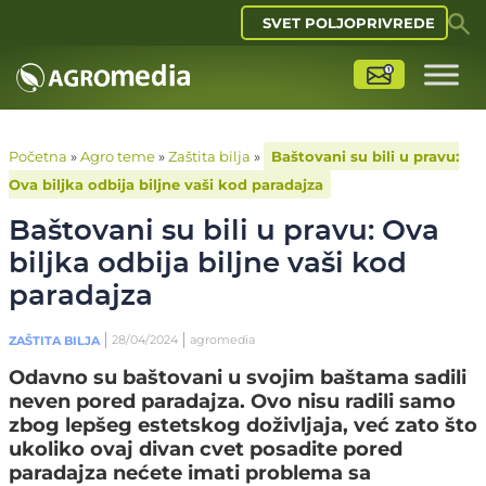
SVET POLJOPRIVREDE
Početna
»
Agro teme
»
Zaštita bilja
»
Baštovani su bili u pravu:
Ova biljka odbija biljne vaši kod paradajza
Baštovani su bili u pravu: Ova
biljka odbija biljne vaši kod
paradajza
28/04/2024
agromedia
ZAŠTITA BILJA
Odavno su baštovani u svojim baštama sadili
neven pored paradajza. Ovo nisu radili samo
zbog lepšeg estetskog doživljaja, već zato što
ukoliko ovaj divan cvet posadite pored
paradajza nećete imati problema sa