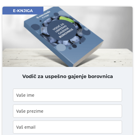
Email* obavezno
E-KNJIGA
Komentar* obavezno
DODAJ KOMENTAR
Vodič za uspešno gajenje borovnica