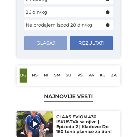
26 din/kg
Ne prodajem ispod 28 din/kg
GLASAJ
REZULTATI
BG
NS
NI
SM
SU
VŠ
VA
KG
ZA
NAJNOVIJE VESTI
CLAAS EVION 430
ISKUSTVA sa njive |
Epizoda 2 | Kladovo: Do
160 tona pšenice za dan!