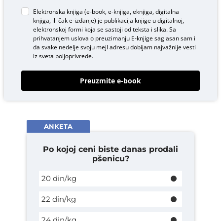
Elektronska knjiga (e-book, e-knjiga, eknjiga, digitalna
knjiga, ili čak e-izdanje) je publikacija knjige u digitalnoj,
elektronskoj formi koja se sastoji od teksta i slika. Sa
prihvatanjem uslova o
preuzimanju E-knjige
saglasan sam i
da svake nedelje svoju mejl adresu dobijam najvažnije vesti
iz sveta poljoprivrede.
Preuzmite e-book
ANKETA
Po kojoj ceni biste danas prodali
pšenicu?
20 din/kg
22 din/kg
24 din/kg