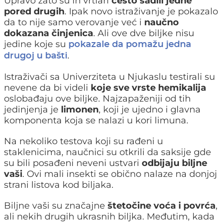
Upravo zato su ih vrtlari
često sadili jedne
pored drugih
. Ipak novo istraživanje je pokazalo
da to nije samo verovanje već i
naučno
dokazana činjenica
. Ali ove dve biljke nisu
jedine koje su
pokazale da pomažu jedna
.
drugoj u bašti
Istraživači sa Univerziteta u Njukaslu testirali su
nevene da bi videli
koje sve vrste hemikalija
oslobađaju ove biljke. Najzapaženiji od tih
jedinjenja je
limonen
, koji je ujedno i glavna
komponenta koja se nalazi u kori limuna.
Na nekoliko testova koji su rađeni u
staklenicima, naučnici su otkrili da saksije gde
su bili posađeni neveni ustvari
odbijaju biljne
vaši
. Ovi mali insekti se obično nalaze na donjoj
strani listova kod biljaka.
Biljne vaši su značajne
štetočine voća i povrća
,
ali nekih drugih ukrasnih biljka. Međutim, kada