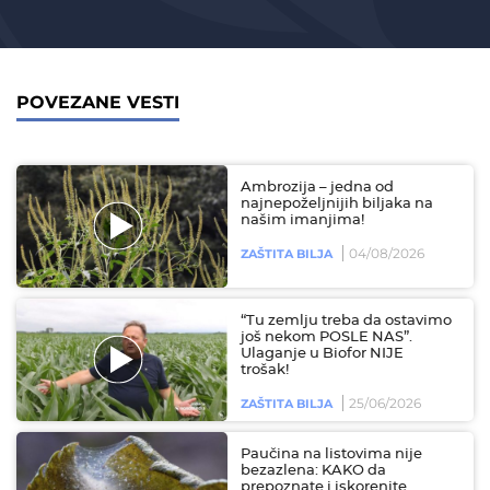
POVEZANE VESTI
Ambrozija – jedna od
najnepoželjnijih biljaka na
našim imanjima!
04/08/2026
ZAŠTITA BILJA
“Tu zemlju treba da ostavimo
još nekom POSLE NAS”.
Ulaganje u Biofor NIJE
trošak!
25/06/2026
ZAŠTITA BILJA
Paučina na listovima nije
bezazlena: KAKO da
prepoznate i iskorenite