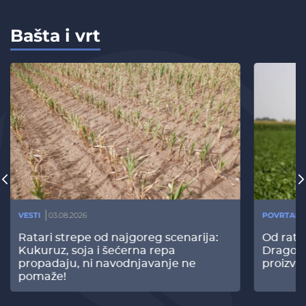
Bašta i vrt
VESTI
03.08.2026
POVRTARS
Ratari strepe od najgoreg scenarija:
Od rata
Kukuruz, soja i šećerna repa
Dragomi
propadaju, ni navodnjavanje ne
proizvo
pomaže!