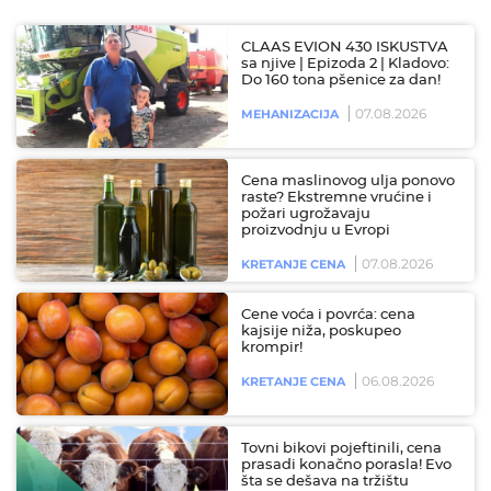
CLAAS EVION 430 ISKUSTVA
sa njive | Epizoda 2 | Kladovo:
Do 160 tona pšenice za dan!
07.08.2026
MEHANIZACIJA
Cena maslinovog ulja ponovo
raste? Ekstremne vrućine i
požari ugrožavaju
proizvodnju u Evropi
07.08.2026
KRETANJE CENA
Cene voća i povrća: cena
kajsije niža, poskupeo
krompir!
06.08.2026
KRETANJE CENA
Tovni bikovi pojeftinili, cena
prasadi konačno porasla! Evo
šta se dešava na tržištu