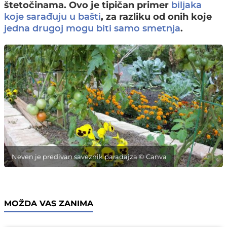
štetočinama. Ovo je tipičan primer
biljaka
, za razliku od onih koje
koje sarađuju u bašti
.
jedna drugoj mogu biti samo smetnja
Neven je predivan saveznik paradajza © Canva
MOŽDA VAS ZANIMA