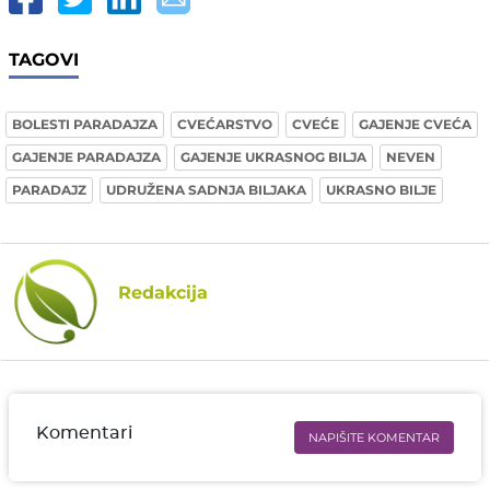
TAGOVI
BOLESTI PARADAJZA
CVEĆARSTVO
CVEĆE
GAJENJE CVEĆA
GAJENJE PARADAJZA
GAJENJE UKRASNOG BILJA
NEVEN
PARADAJZ
UDRUŽENA SADNJA BILJAKA
UKRASNO BILJE
Redakcija
Komentari
NAPIŠITE KOMENTAR
Ime i prezime* obavezno