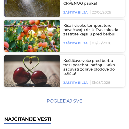
CRVENOG pauka!
22/06/2026
ZAŠTITA BILJA
Kiša i visoke temperature
povećavaju rizik: Evo kako da
zaštitite kajsiju pred berbu!
02/06/2026
ZAŠTITA BILJA
Koštičavo voće pred berbu
traži posebnu pažnju: Kako
sačuvati zdrave plodove do
tržišta!
31/05/2026
ZAŠTITA BILJA
POGLEDAJ SVE
NAJČITANIJE VESTI