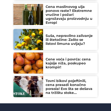
Cena maslinovog ulja
ponovo raste? Ekstremne
vrućine i požari
ugrožavaju proizvodnju u
Evropi
Suša, nepravilno zalivanje
ili štetočine: Zašto se
listovi limuna uvijaju?
Cene voća i povrća: cena
kajsije niža, poskupeo
krompir!
Tovni bikovi pojeftinili,
cena prasadi konačno
porasla! Evo šta se dešava
na tržištu stoke...