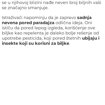
se u njihovoj blizini nađe neven broj biljnih vaši
se značajno smanjuje.
Istraživači napominju da je zapravo
sadnja
nevena pored paradajza
odlična ideja. Oni
ističu da pored lepog izgleda, korišćenje ove
biljke kao repelenta je daleko bolje rešenje od
upotrebe pesticida, koji pored štetnih
ubijaju i
insekte koji su korisni za biljke
.