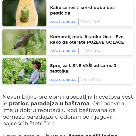
Kako se rešiti smrdibuba bez
pesticida
30/07/2025
ZAŠTITA BILJA
Komorač, mak ili tanka žica – Evo
kako da oterate PUŽEVE GOLAĆE
22/05/2024
ZAŠTITA BILJA
Sprej za LISNE VAŠI od samo 3
sastojka!
14/04/2024
ZAŠTITA BILJA
Neven biljke prelepih i upečatljivih cvetova čest
je
pratioc paradajza u baštama
. Oni odavno
imaju dobru reputaciju kod baštovana da
pomažu paradajzu u odbrani od njegovih
najčešćih štetočina.