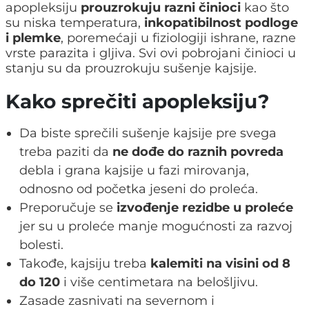
apopleksiju
prouzrokuju razni činioci
kao što
su niska temperatura,
inkopatibilnost podloge
i plemke
, poremećaji u fiziologiji ishrane, razne
vrste parazita i gljiva. Svi ovi pobrojani činioci u
stanju su da prouzrokuju sušenje kajsije.
Kako sprečiti apopleksiju?
Da biste sprečili sušenje kajsije pre svega
treba paziti da
ne dođe do raznih povreda
debla i grana kajsije u fazi mirovanja,
odnosno od početka jeseni do proleća.
Preporučuje se
izvođenje rezidbe u proleće
jer su u proleće manje mogućnosti za razvoj
bolesti.
Takođe, kajsiju treba
kalemiti na visini od 8
do 120
i više centimetara na belošljivu.
Zasade zasnivati na severnom i