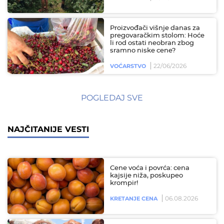
Proizvođači višnje danas za
pregovaračkim stolom: Hoće
li rod ostati neobran zbog
sramno niske cene?
22/06/2026
VOĆARSTVO
POGLEDAJ SVE
NAJČITANIJE VESTI
Cene voća i povrća: cena
kajsije niža, poskupeo
krompir!
06.08.2026
KRETANJE CENA