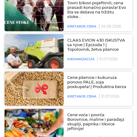
Tovni bikovi pojeftinili, cena
prasadi konačno porasla! Evo
šta se dešava na tržištu
stoke…
05.08.2026
KRETANJE CENA
CLAAS EVION 430 ISKUSTVA
sa njive | Epizoda 1 |
Topolovnik, žetva pšenice
31.07.2026
MEHANIZACIJA
Cene pšenice i kukuruza
ponovo PALE, soja
poskupela! | Produktna berza
31.07.2026
KRETANJE CENA
Cene voća i povrća:
Borovnice, maline i paradajz
skuplji, paprika i tikvice
jeftinije!