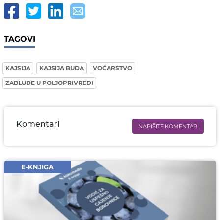
TAGOVI
KAJSIJA
KAJSIJA BUDA
VOĆARSTVO
ZABLUDE U POLJOPRIVREDI
Komentari
NAPIŠITE KOMENTAR
Ime i prezime* obavezno
Email* obavezno
E-KNJIGA
Komentar* obavezno