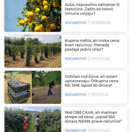
Suša, nepravilno zalivanje ili
štetočine: Zašto se listovi
limuna uvijaju?
06/08/2026
VOĆARSTVO
Kupina rodila, ali niska cena
kvari računicu: Prerada
postaje jedini izlaz?
27/07/2026
VOĆARSTVO
Odličan rod šljive, ali voćari
upozoravaju: Otkupna cena
NE SME ispod 30 dinara!
17/07/2026
VOĆARSTVO
Rod OBEĆAVA, ali malinari
strepe od cene: „Ispod 550
dinara NEMA prave računice“
01/07/2026
VOĆARSTVO