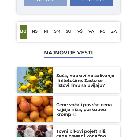
BG
NS
NI
SM
SU
VŠ
VA
KG
ZA
NAJNOVIJE VESTI
Suša, nepravilno zalivanje
ili štetočine: Zašto se
listovi limuna uvijaju?
Cene voća i povrća: cena
kajsije niža, poskupeo
krompir!
Tovni bikovi pojeftinili,
cena prasadi konačno