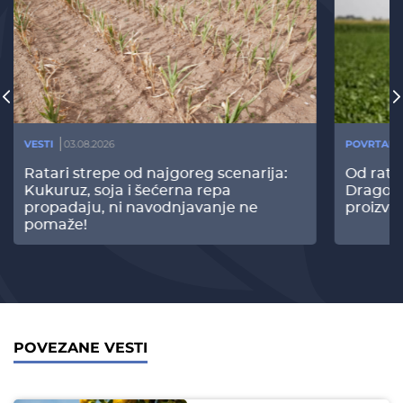
VESTI
03.08.2026
POVRTARS
Ratari strepe od najgoreg scenarija:
Od rata
Kukuruz, soja i šećerna repa
Dragomi
propadaju, ni navodnjavanje ne
proizvo
pomaže!
POVEZANE VESTI