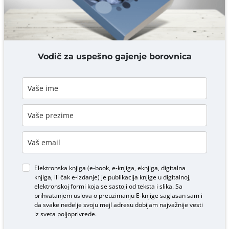
DODAJ KOMENTAR
Vodič za uspešno gajenje borovnica
Elektronska knjiga (e-book, e-knjiga, eknjiga, digitalna
knjiga, ili čak e-izdanje) je publikacija knjige u digitalnoj,
elektronskoj formi koja se sastoji od teksta i slika. Sa
prihvatanjem uslova o
preuzimanju E-knjige
saglasan sam i
da svake nedelje svoju mejl adresu dobijam najvažnije vesti
iz sveta poljoprivrede.