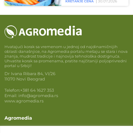
30.07.2026
KRETANJE CENA
Hvatajući korak sa vremenom u jednoj od najdinamičnijih
oblasti današnjice, na Agromedia portalu mešaju se stara i nova
znanja, mudrost tradicije i najnovija tehnološka dostignuća.
Uhvatite korak sa promenama, pratite najčitaniji poljoprivredni
portal u Srbiji!
Dr Ivana Ribara 84, VI/26
11070 Novi Beograd
Telefon:
+381 64 1627 353
Email:
info@agromedia.rs
www.agromedia.rs
Agromedia
O nama