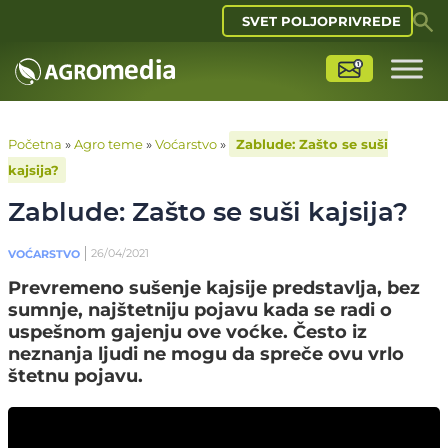
SVET POLJOPRIVREDE
Početna
»
Agro teme
»
Voćarstvo
»
Zablude: Zašto se suši
kajsija?
Zablude: Zašto se suši kajsija?
26/04/2021
VOĆARSTVO
Prevremeno sušenje kajsije predstavlja, bez
sumnje, najštetniju pojavu kada se radi o
uspešnom gajenju ove voćke. Često iz
neznanja ljudi ne mogu da spreče ovu vrlo
štetnu pojavu.