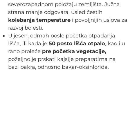
severozapadnom položaju zemljišta. Južna
strana manje odgovara, usled čestih
kolebanja temperature
i povoljnijih uslova za
razvoj bolesti.
U jesen, odmah posle početka otpadanja
lišća, ili kada je
50 posto lišća otpalo
, kao i u
rano proleće
pre početka vegetacije,
poželjno je prskati kajsije preparatima na
bazi bakra, odnosno bakar-oksihlorida.