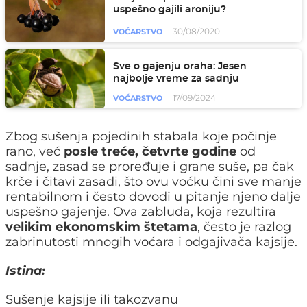
uspešno gajili aroniju?
30/08/2020
VOĆARSTVO
Sve o gajenju oraha: Jesen
najbolje vreme za sadnju
17/09/2024
VOĆARSTVO
Zbog sušenja pojedinih stabala koje počinje
rano, već
posle treće, četvrte godine
od
sadnje, zasad se proređuje i grane suše, pa čak
krče i čitavi zasadi, što ovu voćku čini sve manje
rentabilnom i često dovodi u pitanje njeno dalje
uspešno gajenje. Ova zabluda, koja rezultira
velikim ekonomskim štetama
, često je razlog
zabrinutosti mnogih voćara i odgajivača kajsije.
Istina:
Sušenje kajsije ili takozvanu