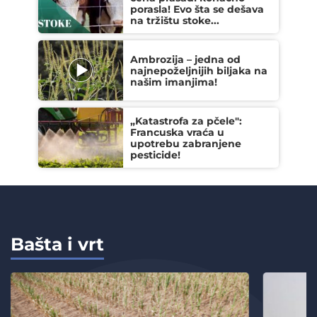
porasla! Evo šta se dešava
na tržištu stoke...
Ambrozija – jedna od
najnepoželjnijih biljaka na
našim imanjima!
„Katastrofa za pčele":
Francuska vraća u
upotrebu zabranjene
pesticide!
Bašta i vrt