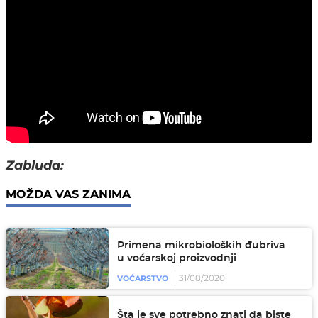
Zabluda:
MOŽDA VAS ZANIMA
Primena mikrobioloških đubriva
u voćarskoj proizvodnji
31/08/2020
VOĆARSTVO
Šta je sve potrebno znati da biste