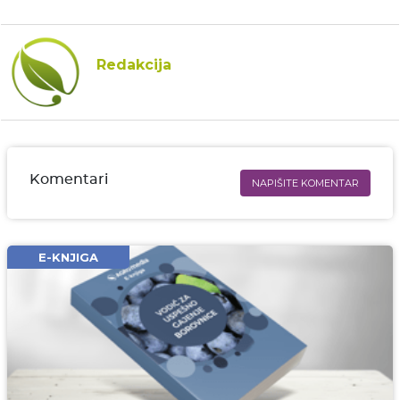
Redakcija
Komentari
NAPIŠITE KOMENTAR
Ime i prezime* obavezno
Email* obavezno
E-KNJIGA
Komentar* obavezno