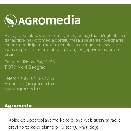
Hvatajući korak sa vremenom u jednoj od najdinamičnijih oblasti
današnjice, na Agromedia portalu mešaju se stara i nova znanja,
mudrost tradicije i najnovija tehnološka dostignuća. Uhvatite
korak sa promenama, pratite najčitaniji poljoprivredni portal u
Srbiji!
Dr Ivana Ribara 84, VI/26
11070 Novi Beograd
Telefon:
+381 64 1627 353
Email:
info@agromedia.rs
www.agromedia.rs
Agromedia
O nama
Kolačiće upotrebljavamo kako bi ova web stranica radila
Svet poljoprivrede
pravilno te kako bismo bili u stanju vršiti dalja