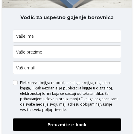
DODAJ KOMENTAR
Vodič za uspešno gajenje borovnica
Elektronska knjiga (e-book, e-knjiga, eknjiga, digitalna
knjiga, ili čak e-izdanje) je publikacija knjige u digitalnoj,
elektronskoj formi koja se sastoji od teksta i slika. Sa
prihvatanjem uslova o
preuzimanju E-knjige
saglasan sam i
da svake nedelje svoju mejl adresu dobijam najvažnije
vesti iz sveta poljoprivrede.
Preuzmite e-book