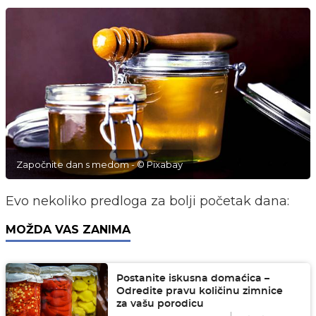
Započnite dan s medom - © Pixabay
Evo nekoliko predloga za bolji početak dana:
MOŽDA VAS ZANIMA
Postanite iskusna domaćica –
Odredite pravu količinu zimnice
za vašu porodicu