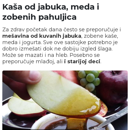
Kaša od jabuka, meda i
zobenih pahuljica
Za zdrav početak dana često se preporučuje i
mešavina od kuvanih jabuka
, zobene kaše,
meda i jogurta. Sve ove sastojke potrebno je
dobro izmešati dok ne dobiju izgled šlaga.
Može se mazati i na hleb. Posebno se
preporučuje mlađoj, ali
i starijoj deci
.