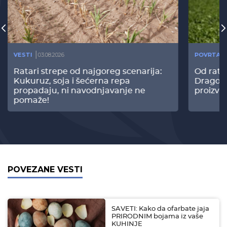
VESTI
03.08.2026
POVRTAR
Ratari strepe od najgoreg scenarija:
Od rata
Kukuruz, soja i šećerna repa
Dragomi
propadaju, ni navodnjavanje ne
proizvo
pomaže!
POVEZANE VESTI
SAVETI: Kako da ofarbate jaja
PRIRODNIM bojama iz vaše
KUHINJE