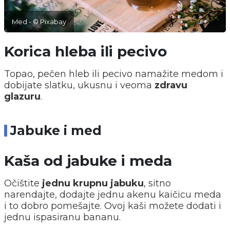
Med - © Pixabay
Korica hleba ili pecivo
Topao, pečen hleb ili pecivo namažite medom i
dobijate slatku, ukusnu i veoma
zdravu
glazuru
.
Jabuke i med
Kaša od jabuke i meda
Očištite
jednu krupnu jabuku
, sitno
narendajte, dodajte jednu akenu kaičicu meda
i to dobro pomešajte. Ovoj kaši možete dodati i
jednu ispasiranu bananu.