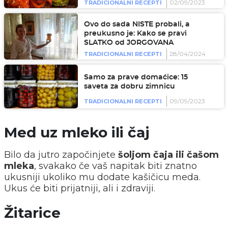
02/09/2023
TRADICIONALNI RECEPTI
Ovo do sada NISTE probali, a
preukusno je: Kako se pravi
SLATKO od JORGOVANA
28/04/2024
TRADICIONALNI RECEPTI
Samo za prave domaćice: 15
saveta za dobru zimnicu
09/09/2023
TRADICIONALNI RECEPTI
Med uz mleko ili čaj
Bilo da jutro započinjete
šoljom čaja ili čašom
mleka
, svakako če vaš napitak biti znatno
ukusniji ukoliko mu dodate kašičicu meda.
Ukus će biti prijatniji, ali i zdraviji.
Žitarice