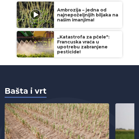
Ambrozija – jedna od
najnepoželjnijih biljaka na
našim imanjima!
„Katastrofa za pčele":
Francuska vraća u
upotrebu zabranjene
pesticide!
Bašta i vrt