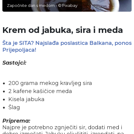
Započnite dan s medom - © Pixabay
Krem od jabuka, sira i meda
Šta je SITA? Najslađa poslastica Balkana, ponos
Prijepoljaca!
Sastojci:
200 grama mekog kravljeg sira
2 kafene kašičice meda
Kisela jabuka
Šlag
Priprema:
Najpre je potrebno zgnječiti sir, dodati med i
dobro izmešati. Jabuku oljušititi, izrendati, pa