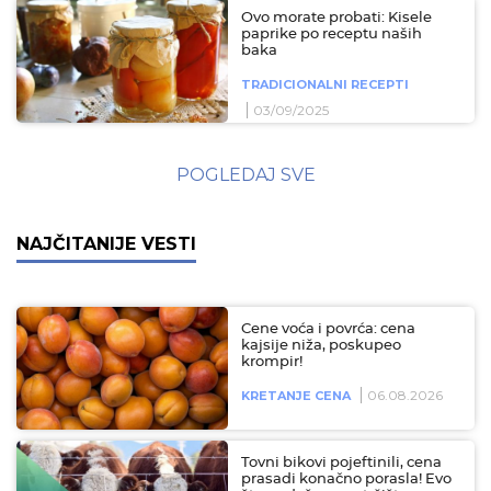
Ovo morate probati: Kisele
paprike po receptu naših
baka
TRADICIONALNI RECEPTI
03/09/2025
POGLEDAJ SVE
NAJČITANIJE VESTI
Cene voća i povrća: cena
kajsije niža, poskupeo
krompir!
06.08.2026
KRETANJE CENA
Tovni bikovi pojeftinili, cena
prasadi konačno porasla! Evo