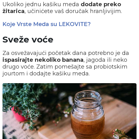
Ukoliko jednu kašiku meda
dodate preko
žitarica
, učinićete vaš doručak hranljivijim.
Koje Vrste Meda su LEKOVITE?
Sveže voće
Za osvežavajući početak dana potrebno je da
ispasirajte nekoliko banana
, jagoda ili neko
drugo voće. Zatim pomešajte sa probiotskim
jourtom i dodajte kašiku meda.