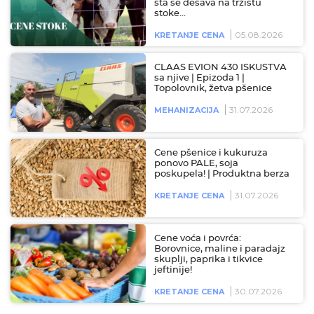
šta se dešava na tržištu
stoke…
05.08.2026
KRETANJE CENA
CLAAS EVION 430 ISKUSTVA
sa njive | Epizoda 1 |
Topolovnik, žetva pšenice
31.07.2026
MEHANIZACIJA
Cene pšenice i kukuruza
ponovo PALE, soja
poskupela! | Produktna berza
31.07.2026
KRETANJE CENA
Cene voća i povrća:
Borovnice, maline i paradajz
skuplji, paprika i tikvice
jeftinije!
30.07.2026
KRETANJE CENA