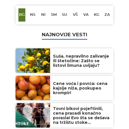
BG
NS
NI
SM
SU
VŠ
VA
KG
ZA
NAJNOVIJE VESTI
Suša, nepravilno zalivanje
ili štetočine: Zašto se
listovi limuna uvijaju?
Cene voća i povrća: cena
kajsije niža, poskupeo
krompir!
Tovni bikovi pojeftinili,
cena prasadi konačno
porasla! Evo šta se dešava
na tržištu stoke...