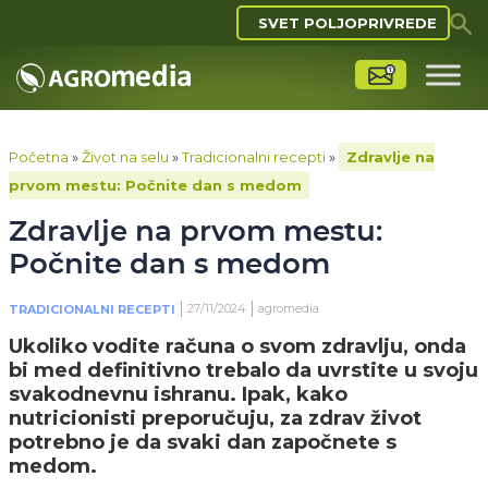
SVET POLJOPRIVREDE
Početna
»
Život na selu
»
Tradicionalni recepti
»
Zdravlje na
prvom mestu: Počnite dan s medom
Zdravlje na prvom mestu:
Počnite dan s medom
27/11/2024
agromedia
TRADICIONALNI RECEPTI
Ukoliko vodite računa o svom zdravlju, onda
bi med definitivno trebalo da uvrstite u svoju
svakodnevnu ishranu. Ipak, kako
nutricionisti preporučuju, za zdrav život
potrebno je da svaki dan započnete s
medom.