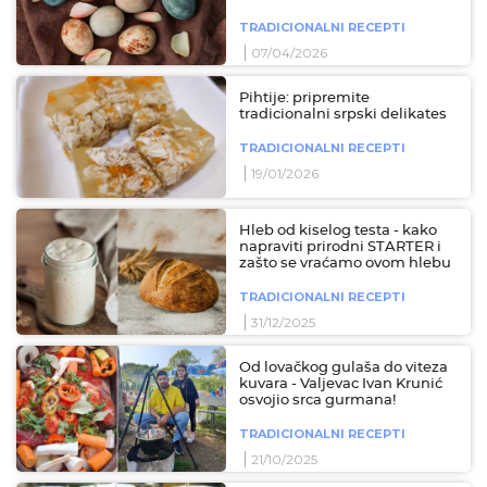
TRADICIONALNI RECEPTI
07/04/2026
Pihtije: pripremite
tradicionalni srpski delikates
TRADICIONALNI RECEPTI
19/01/2026
Hleb od kiselog testa - kako
napraviti prirodni STARTER i
zašto se vraćamo ovom hlebu
TRADICIONALNI RECEPTI
31/12/2025
Od lovačkog gulaša do viteza
kuvara - Valjevac Ivan Krunić
osvojio srca gurmana!
TRADICIONALNI RECEPTI
21/10/2025